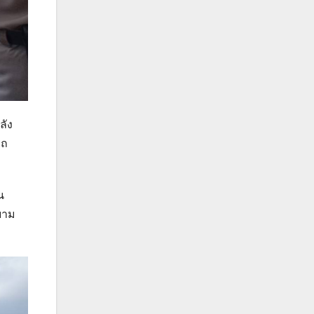
ลัง
รถ
น
ยาม