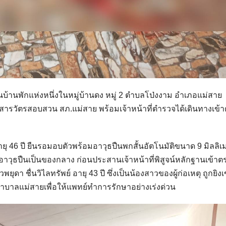
บ้านพักแห่งหนึ่งในหมู่บ้านดง หมู่ 2 ตำบลโป่งงาม อำเภอแม่สาย
ง สารวัตรสอบสวน สภ.แม่สาย พร้อมเจ้าหน้าที่ตำรวจได้เดินทางเข้
 อายุ 46 ปี ยืนรอมอบตัวพร้อมอาวุธปืนพกสั้นอัตโนมัติขนาด 9 มิลลิ
ยึดอาวุธปืนเป็นของกลาง ก่อนประสานเจ้าหน้าที่พิสูจน์หลักฐานเข้าต
ยุดา ชื่นวิไลทรัพย์ อายุ 43 ปี ซึ่งเป็นน้องสาวของผู้ก่อเหตุ ถูกยิงเข
าบาลแม่สายเพื่อให้แพทย์ทำการรักษาอย่างเร่งด่วน