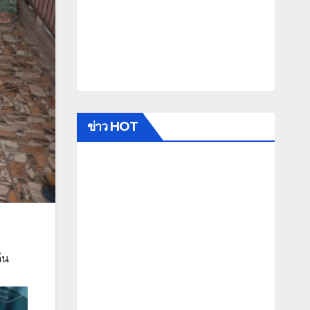
ข่าว HOT
้น