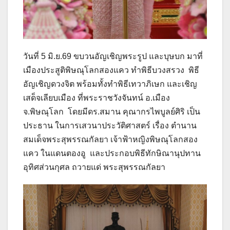
วันที่ 5 มิ.ย.69 ขบวนอัญเชิญพระรูป และบุษบก มาที่
เมืองประสูติพิษณุโลกสองแคว ทำพิธีบวงสรวง พิธี
อัญเชิญดวงจิต พร้อมทั้งทำพิธีเทวาภิเษก และเชิญ
เสด็จเลียบเมือง ที่พระราชวังจันทน์ อ.เมือง
จ.พิษณุโลก โดยมีดร.สมาน คุณากรไพบูลย์ศิริ เป็น
ประธาน ในการเสวนาประวัติศาสตร์ เรื่อง ตำนาน
สมเด็จพระสุพรรณกัลยา เจ้าฟ้าหญิงพิษณุโลกสอง
แคว ในแดนตองอู และประกอบพิธีทักษิณานุปทาน
อุทิศส่วนกุศล ถวายแด่ พระสุพรรณกัลยา