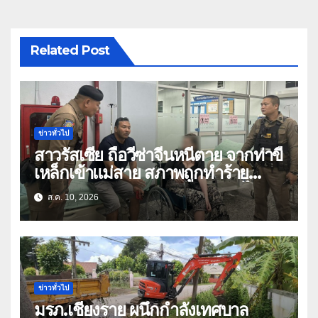
Related Post
ข่าวทั่วไป
สาวรัสเซีย ถือวีซ่าจีนหนีตาย จากท่าขี้
เหล็กเข้าแม่สาย สภาพถูกทำร้าย
ร่างกาย ร้องขอกลับประเทศหลังไป
ส.ค. 10, 2026
ทำงานในจีน-เมียนมา
ข่าวทั่วไป
มรภ.เชียงราย ผนึกกำลังเทศบาล