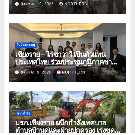
ร่างกาย ร้องขอกลับประเทศหลังไป
สิงหาคม 10, 2026
NORTHERN
ทำงานในจีน-เมียนมา
ไม่มีหมวดหมู่
เชียงราย – ไร่ชาวาวี เป็นตัวแทน
ประเทศไทย ร่วมประชุมภูมิภาคชา
อาเซียน ATO 2026 ที่อินโดนีเซีย
สิงหาคม 9, 2026
NORTHERN
หารืออนาคตอุตสาหกรรมชา
ท่ามกลางความท้าทายโลก
ข่าวทั่วไป
มรภ.เชียงราย ผนึกกำลังเทศบาล
ตำบลบ้านดู่และฝ่ายปกครอง เร่งขุด