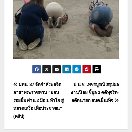
แนะแนว
มทบ. 37 จัดกำลังพลจิต
ป.ป.ช. เพชรบูรณ์ สรุปผล
อาสาพระราชทาน “มอบ
งานปี 68 ชี้มูล 3 คดีทุจริต-
เรื่อง
รอยยิ้ม ผ่าน 2 มือ 1 หัวใจ สู่
อดีตนายก อบต.ยื่นเท็จ
หยาดเหงื่อ เพื่อประชาชน”
(คลิป)