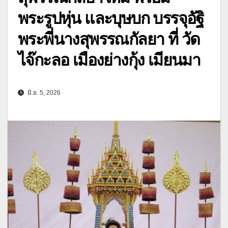
พระรูปหุ่น และบุษบก บรรจุอัฐิ
พระพี่นางสุพรรณกัลยา ที่ วัด
ไจ๊กะลอ เมืองย่างกุ้ง เมียนมา
มิ.ย. 5, 2026