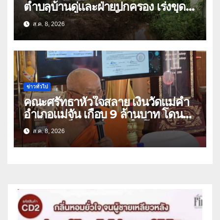
ตำบลบ้านดู่และฝ่ายปกครอง เร่งขุด
ลอกสิ่งกีดขวางทางน้ำ ป้องกันและลด
ส.ค. 8, 2026
ปัญหาน้ำท่วม
ข่าวทั่วไป
คณะศรัทธาหัวใจสลาย เงินวัดแม่คำ
อำเภอแม่จัน เกือบ 9 ล้านบาท โดน
แก๊งคอลเซ็นเตอร์หลอกให้โอนข้ามปีก
ส.ค. 8, 2026
ว่า 66 บัญชี