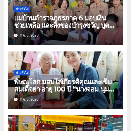
ข่าวทั่วไป
แม่บ้านตำรวจภูธรภาค 6 มอบเงิน
ช่วยเหลือ และสิ่งของบำรุงขวัญ บุตร-
ธิดา ข้าราชการตำรวจจังหวัด
ส.ค. 5, 2026
อุทัยธานี
ข่าวทั่วไป
พิษณุโลก มอบโล่เกียรติคุณและเข็ม
สมเด็จย่า อายุ 100 ปี “นางจอม นุ่ม
เนตร” ตำบลบ้านกร่าง อำเภอเมือง
ส.ค. 5, 2026