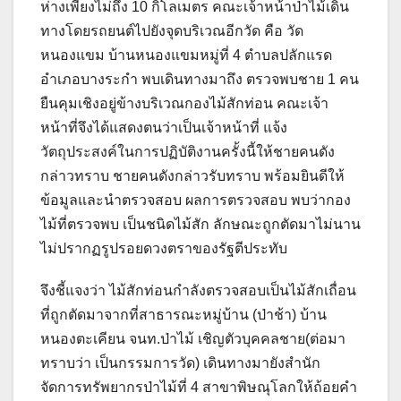
ห่างเพียงไม่ถึง 10 กิโลเมตร คณะเจ้าหน้าป่าไม้เดิน
ทางโดยรถยนต์ไปยังจุดบริเวณอีกวัด คือ วัด
หนองแขม บ้านหนองแขมหมู่ที่ 4 ตำบลปลักแรด
อำเภอบางระกำ พบเดินทางมาถึง ตรวจพบชาย 1 คน
ยืนคุมเชิงอยู่ข้างบริเวณกองไม้สักท่อน คณะเจ้า
หน้าที่จึงได้แสดงตนว่าเป็นเจ้าหน้าที่ แจ้ง
วัตถุประสงค์ในการปฏิบัติงานครั้งนี้ให้ชายคนดัง
กล่าวทราบ ชายคนดังกล่าวรับทราบ พร้อมยินดีให้
ข้อมูลและนำตรวจสอบ ผลการตรวจสอบ พบว่ากอง
ไม้ที่ตรวจพบ เป็นชนิดไม้สัก ลักษณะถูกตัดมาไม่นาน
ไม่ปรากฏรูปรอยดวงตราของรัฐตีประทับ
จึงชี้แจงว่า ไม้สักท่อนกำลังตรวจสอบเป็นไม้สักเถื่อน
ที่ถูกตัดมาจากที่สาธารณะหมู่บ้าน (ป่าช้า) บ้าน
หนองตะเคียน จนท.ป่าไม้ เชิญตัวบุคคลชาย(ต่อมา
ทราบว่า เป็นกรรมการวัด) เดินทางมายังสำนัก
จัดการทรัพยากรป่าไม้ที่ 4 สาขาพิษณุโลกให้ถ้อยคำ