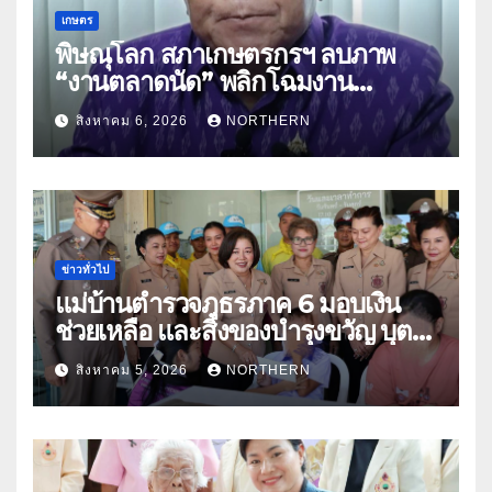
เกษตร
พิษณุโลก สภาเกษตรกรฯ ลบภาพ
“งานตลาดนัด” พลิกโฉมงาน
“เกษตรรุ่งเรืองเมืองสองแคว 69” มุ่ง
สิงหาคม 6, 2026
NORTHERN
ประโยชน์เกษตรกร ดึงนวัตกรรม-จับ
คู่ธุรกิจดันสินค้าเกษตรสู่สากล (คลิป)
ข่าวทั่วไป
แม่บ้านตำรวจภูธรภาค 6 มอบเงิน
ช่วยเหลือ และสิ่งของบำรุงขวัญ บุตร-
ธิดา ข้าราชการตำรวจจังหวัด
สิงหาคม 5, 2026
NORTHERN
อุทัยธานี