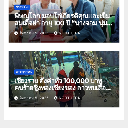
ข่าวทั่วไป
พิษณุโลก มอบโล่เกียรติคุณและเข็ม
สมเด็จย่า อายุ 100 ปี “นางจอม นุ่ม
เนตร” ตำบลบ้านกร่าง อำเภอเมือง
สิงหาคม 5, 2026
NORTHERN
อาชญากรรม
เชียงราย ตั้งค่าหัว 100,000 บาท
คนร้ายชิงทองเชียงของ ลาวพบเสื้อผ้า
คนร้ายตั้งจุดตรวจตามเส้นทาง
สิงหาคม 5, 2026
NORTHERN