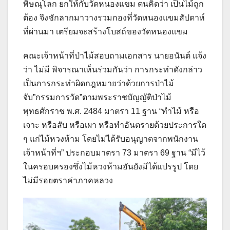
พิษณุโลก ยกให้กับวัดหนองแขม ตนคิดว่า เป็นไม้ถูก
ต้อง จึงชักลากมาวางรวมกองที่วัดหนองแขมสัปดาห์
ที่ผ่านมา เตรียมจะสร้างโบสถ์ของวัดหนองแขม
คณะเจ้าหน้าที่ป่าไม้สอบถามเอกสาร นายอนันต์ แจ้ง
ว่า ไม่มี พิจารณาเห็นร่วมกันว่า การกระทำดังกล่าว
เป็นการกระทำผิดกฎหมายว่าด้วยการป่าไม้
จับ”กรรมการวัด”ตามพระราชบัญญัติป่าไม้
พุทธศักราช พ.ศ. 2484 มาตรา 11 ฐาน “ทำไม้ หรือ
เจาะ หรือสับ หรือเผา หรือทำอันตรายด้วยประการใด
ๆ แก่ไม้หวงห้าม โดยไม่ได้รับอนุญาตจากพนักงาน
เจ้าหน้าที่ฯ” ประกอบมาตรา 73 มาตรา 69 ฐาน “มีไว้
ในครอบครองซึ่งไม้หวงห้ามอันยังมิได้แปรรูป โดย
ไม่มีรอยตราค่าภาคหลวง