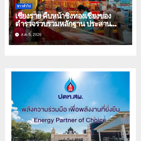
ข่าวทั่วไป
เชียงราย คืบหน้าชิงทองเชียงของ
ตำรวจรวบรวมหลักฐาน ประสาน
สปป.ลาว ติดตามจับกุม
ส.ค. 5, 2026