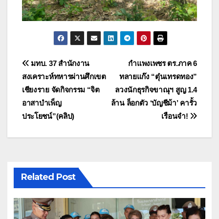
แนะแนว
มทบ. 37 สำนักงาน
กำแพงเพชร ตร.ภาค 6
สงเคราะห์ทหารผ่านศึกเขต
ทลายแก๊ง “ตุ๋นเทรดทอง”
เรื่อง
เชียงราย จัดกิจกรรม “จิต
ลวงนักธุรกิจขาณุฯ สูญ 1.4
อาสาบำเพ็ญ
ล้าน ล็อกตัว ‘บัญชีม้า’ คารั้ว
ประโยชน์”(คลิป)
เรือนจำ!
Related Post