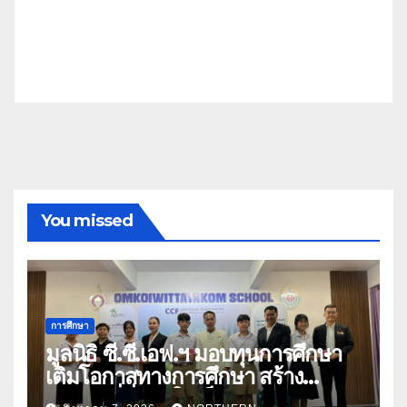
You missed
การศึกษา
มูลนิธิ ซี.ซี.เอฟ.ฯ มอบทุนการศึกษา
เติมโอกาสทางการศึกษา สร้าง
อนาคตที่มั่นคงให้เด็กและเยาวชน