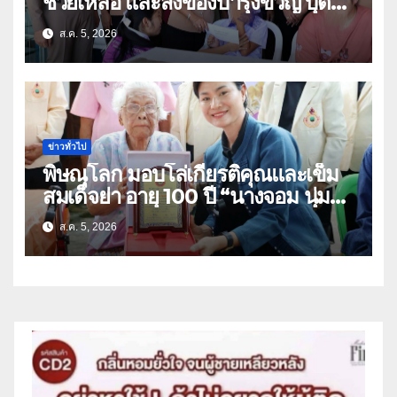
ช่วยเหลือ และสิ่งของบำรุงขวัญ บุตร-
ธิดา ข้าราชการตำรวจจังหวัด
ส.ค. 5, 2026
อุทัยธานี
ข่าวทั่วไป
พิษณุโลก มอบโล่เกียรติคุณและเข็ม
สมเด็จย่า อายุ 100 ปี “นางจอม นุ่ม
เนตร” ตำบลบ้านกร่าง อำเภอเมือง
ส.ค. 5, 2026