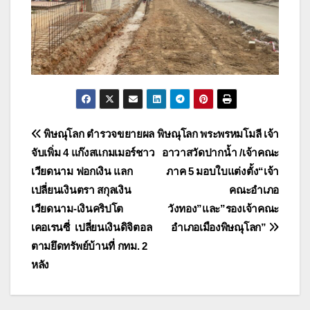
แนะแนว
พิษณุโลก ตำรวจขยายผล
พิษณุโลก พระพรหมโมลี เจ้า
จับเพิ่ม 4 แก๊งสแกมเมอร์ชาว
อาวาสวัดปากน้ำ /เจ้าคณะ
เรื่อง
เวียดนาม ฟอกเงิน แลก
ภาค 5 มอบใบแต่งตั้ง“เจ้า
เปลี่ยนเงินตรา สกุลเงิน
คณะอำเภอ
เวียดนาม-เงินคริปโต
วังทอง”และ”รองเจ้าคณะ
เคอเรนซี่ เปลี่ยนเงินดิจิตอล
อำเภอเมืองพิษณุโลก”
ตามยึดทรัพย์บ้านที่ กทม. 2
หลัง