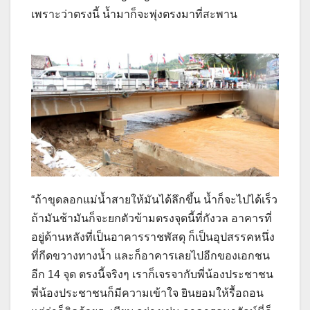
เพราะว่าตรงนี้ น้ำมาก็จะพุ่งตรงมาที่สะพาน
“ถ้าขุดลอกแม่น้ำสายให้มันได้ลึกขึ้น น้ำก็จะไปได้เร็ว
ถ้ามันช้ามันก็จะยกตัวข้ามตรงจุดนี้ที่กังวล อาคารที่
อยู่ด้านหลังที่เป็นอาคารราชพัสดุ ก็เป็นอุปสรรคหนึ่ง
ที่กีดขวางทางน้ำ และก็อาคารเลยไปอีกของเอกชน
อีก 14 จุด ตรงนี้จริงๆ เราก็เจรจากับพี่น้องประชาชน
พี่น้องประชาชนก็มีความเข้าใจ ยินยอมให้รื้อถอน