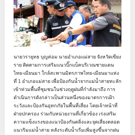
นายวรายุทธ บุญค่อม นายอำเภอแม่สาย จังหวัดเขียง
ราย ติดตามการเสริมแนวบิ๊กแบ็คบริเวณชายแดน
ไทย-เมียนมา ใกล้สะพานมิตรภาพไทย-เมียนมาแห่ง
ที่ 1 อำเภอแม่สาย เพื่อป้องกันน้ำจากแม่น้ำสายทะลัก
เข้าท่วมพื้นที่ชุมชนในช่วงฤดูฝนที่กำลังมาถึง การ
ดำเนินการดังกล่าวเป็นส่วนหนึ่งของมาตรการเฝ้า
ระวังและป้องกันอุทกภัยในพื้นที่เสี่ยง โดยเจ้าหน้าที่
ฝ่ายปกครอง ร่วมกับหน่วยงานที่เกี่ยวข้อง เร่งเสริม
ความแข็งแรงของแนวป้องกันตลิ่งและจุดเสี่ยงตลอด
แนวริมแม่น้ำสาย หลังระดับน้ำเริ่มเพิ่มสูงขึ้นจากฝน