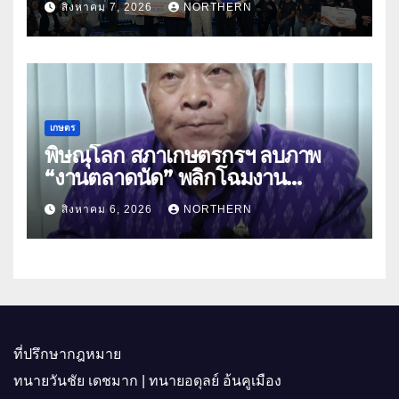
สิงหาคม 7, 2026
NORTHERN
พาณิชย์
เกษตร
พิษณุโลก สภาเกษตรกรฯ ลบภาพ
“งานตลาดนัด” พลิกโฉมงาน
“เกษตรรุ่งเรืองเมืองสองแคว 69” มุ่ง
สิงหาคม 6, 2026
NORTHERN
ประโยชน์เกษตรกร ดึงนวัตกรรม-จับ
คู่ธุรกิจดันสินค้าเกษตรสู่สากล (คลิป)
ที่ปรึกษากฎหมาย
ทนายวันชัย เดชมาก | ทนายอดุลย์ อ้นคูเมือง