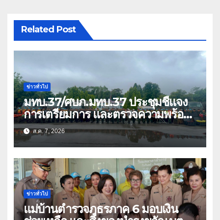
Related Post
ข่าวทั่วไป
มทบ.37/ศบภ.มทบ.37 ประชุมชี้แจง
การเตรียมการ และตรวจความพร้อม
ด้านการบรรเทาสาธารณภัย
ส.ค. 7, 2026
ข่าวทั่วไป
แม่บ้านตำรวจภูธรภาค 6 มอบเงิน