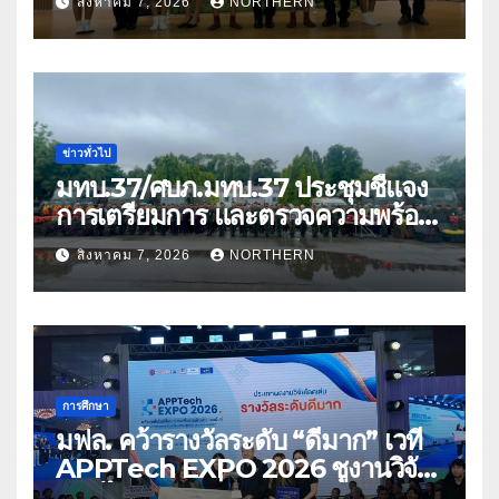
สิงหาคม 7, 2026
NORTHERN
ด้อยโอกาส
ข่าวทั่วไป
มทบ.37/ศบภ.มทบ.37 ประชุมชี้แจง
การเตรียมการ และตรวจความพร้อม
ด้านการบรรเทาสาธารณภัย
สิงหาคม 7, 2026
NORTHERN
การศึกษา
มฟล. คว้ารางวัลระดับ “ดีมาก” เวที
APPTech EXPO 2026 ชูงานวิจัย
สมุนไพร ขับเคลื่อนนวัตกรรมสู่เชิง