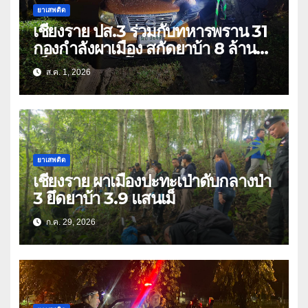
ยาเสพติด
เชียงราย ปส.3 ร่วมกับทหารพราน 31
กองกำลังผาเมือง สกัดยาบ้า 8 ล้าน
เม็ด เครือข่าย โล่ง แซ่ลี
ส.ค. 1, 2026
ยาเสพติด
เชียงราย ผาเมืองปะทะเป่าดับกลางป่า
3 ยึดยาบ้า 3.9 แสนเม็
ก.ค. 29, 2026