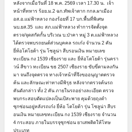
หลังจากเมื่อวันที่ 18 พ.ค. 2569 เวลา 17.30 น. เจ้า
หน้าที่ทหาร ร้อย.ม.2 ฉก.ทัพเจ้าตาก กกล.ผาเมือง
อส.อ.แม่ฟ้าหลวง กองร้อยที่ 17 บก.พื้นที่พิเศษ
นบ.ยส.35 และ สภ.แม่ฟ้าหลวง ทำการจัดตั้งจุด
ตรวจ/จุดสกัดกั้น บริเวณ บ.ป่าคา หมู่ 3 ต.แม่ฟ้าหลวง
ได้ตรวจพบรถยนต์ส่วนบุคคล รถเก๋ง จำนวน 2 คัน
ยี่ห้อโตโยต้า รุ่น โซลูน่า สีบรอนเงิน หมายเลข
ทะเบียน กง 1539 เชียงราย และ ยี่ห้อโตโยต้า รุ่นครา
วน์ สีขาว ทะเบียน ขธ 2507 เชียงราย ขับขี่ตามลงกัน
มา จนถึงจุดตรวจ ทางเจ้าหน้าที่จึงขออนุญาตตรวจ
ค้น และลักษณะท่าทางมีพิรุธ หลังจากตรวจค้นรถ
คันดังกล่าว ทั้ง 2 คัน ภายในรถอย่างละเอียด ตรวจ
พบกระสอบดัดแปลงเป็นเป้สะพาย คุมด้วยถุงดำ
ซุกซ่อนอยู่หลังรถเก๋ง ยี่ห้อ โตโยต้า รุ่น โซลูน่า สีบร
อนเงิน หมายเลขทะเบียน กง 1539 เชียงราย จำนวน
4 กระสอบ ภายในบรรจุซุกซ่อน ยาเสพติดให้โทษ
ประเภท