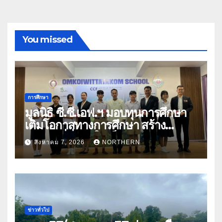
You missed
การศึกษา
มูลนิธิ ซี.ซี.เอฟ.ฯ มอบทุนการศึกษา
เติมโอกาสทางการศึกษา สร้าง
อนาคตที่มั่นคงให้เด็กและเยาวชน
สิงหาคม 7, 2026
NORTHERN
ด้อยโอกาส
ข่าวทั่วไป