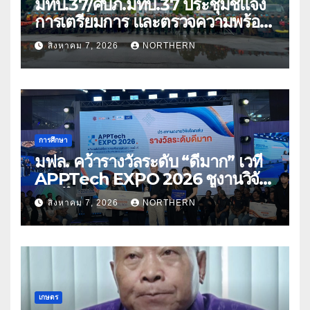
มทบ.37/ศบภ.มทบ.37 ประชุมชี้แจง
การเตรียมการ และตรวจความพร้อม
ด้านการบรรเทาสาธารณภัย
สิงหาคม 7, 2026
NORTHERN
การศึกษา
มฟล. คว้ารางวัลระดับ “ดีมาก” เวที
APPTech EXPO 2026 ชูงานวิจัย
สมุนไพร ขับเคลื่อนนวัตกรรมสู่เชิง
สิงหาคม 7, 2026
NORTHERN
พาณิชย์
เกษตร