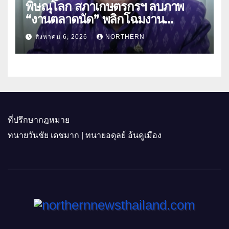
พิษณุโลก สภาเกษตรกรฯ ลบภาพ
“งานตลาดนัด” พลิกโฉมงาน
“เกษตรรุ่งเรืองเมืองสองแคว 69” มุ่ง
สิงหาคม 6, 2026
NORTHERN
ประโยชน์เกษตรกร ดึงนวัตกรรม-จับ
คู่ธุรกิจดันสินค้าเกษตรสู่สากล (คลิป)
ที่ปรึกษากฎหมาย
ทนายวันชัย เดชมาก | ทนายอดุลย์ อ้นคูเมือง