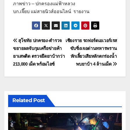
ภาพข่าว – ปกครองแม่ฟ้าหลวง
บก.เจี๊ยบ แม่สายนิวส์ออนไลน์ รายงาน
แนะแนว
สุโขทัย ปกครอง-ตำรวจ
เชียงราย รถฟอร์ดเอเวอร์เรส
ขยายผลจับกุมเครือข่ายค้า
ขับซิ่งเจอด่านทหารพราน
เรื่อง
ยาเสพติด ตรวจยึดยาบ้ากว่า
หักเลี้ยวเสียหลักตกร่องน้ำ
213,000 เม็ด พร้อมไอซ์
พบยาบ้า 4 ล้านเม็ด
Related Post