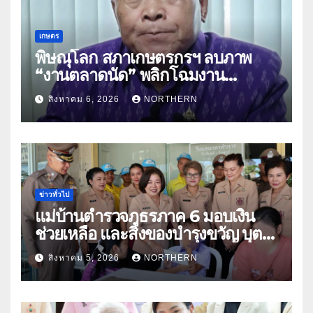
เกษตร
พิษณุโลก สภาเกษตรกรฯ ลบภาพ
“งานตลาดนัด” พลิกโฉมงาน
“เกษตรรุ่งเรืองเมืองสองแคว 69” มุ่ง
สิงหาคม 6, 2026
NORTHERN
ประโยชน์เกษตรกร ดึงนวัตกรรม-จับ
คู่ธุรกิจดันสินค้าเกษตรสู่สากล (คลิป)
ข่าวทั่วไป
แม่บ้านตำรวจภูธรภาค 6 มอบเงิน
ช่วยเหลือ และสิ่งของบำรุงขวัญ บุตร-
ธิดา ข้าราชการตำรวจจังหวัด
สิงหาคม 5, 2026
NORTHERN
อุทัยธานี