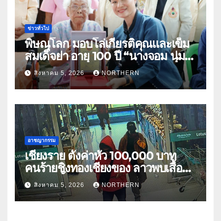
ข่าวทั่วไป
พิษณุโลก มอบโล่เกียรติคุณและเข็ม
สมเด็จย่า อายุ 100 ปี “นางจอม นุ่ม
เนตร” ตำบลบ้านกร่าง อำเภอเมือง
สิงหาคม 5, 2026
NORTHERN
อาชญากรรม
เชียงราย ตั้งค่าหัว 100,000 บาท
คนร้ายชิงทองเชียงของ ลาวพบเสื้อผ้า
คนร้ายตั้งจุดตรวจตามเส้นทาง
สิงหาคม 5, 2026
NORTHERN