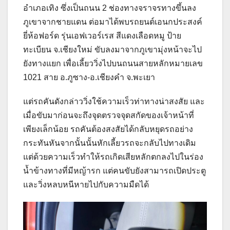
อำเภอเทิง ซึ่งเป็นถนน 2 ช่องทางจราจรทางขึ้นลง
ภูเขาจากชายแดน ต่อมาได้พบรถยนต์เอนกประสงค์
ยี่ห้อฟอร์ด รุ่นเอฟเวอร์เรส สีแดงเลือดหมู ป้าย
ทะเบียน จ.เชียงใหม่ ขับลงมาจากภูเขามุ่งหน้าจะไป
ยังทางแยก เพื่อเลี้ยววิ่งไปบนถนนสายหลักหมายเลข
1021 สาย อ.ภูซาง-อ.เชียงคำ จ.พะเยา
แต่รถคันดังกล่าววิ่งใช้ความเร็วท่าทางน่าสงสัย และ
เมื่อขับมาก่อนจะถึงจุดตรวจจุดสกัดของเจ้าหน้าที่
เพียงเล็กน้อย รถคันต้องสงสัยได้กลับหยุดรถอย่าง
กระทันหันจากนั้นนั้นหักเลี้ยวรถจะกลับไปทางเดิม
แต่ด้วยความเร็วทำให้รถเกิดเสียหลักตกลงไปในร่อง
น้ำข้างทางที่มีหญ้ารก แต่คนขับยังสามารถเปิดประตู
และวิ่งหลบหนีหายไปกับความมืดได้