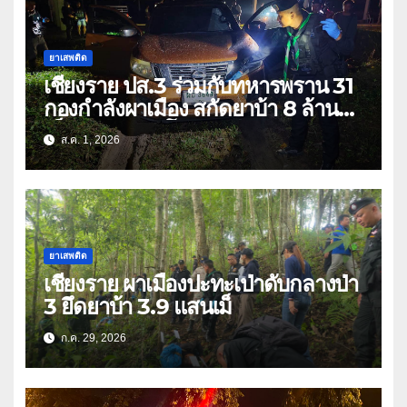
ยาเสพติด
เชียงราย ปส.3 ร่วมกับทหารพราน 31
กองกำลังผาเมือง สกัดยาบ้า 8 ล้าน
เม็ด เครือข่าย โล่ง แซ่ลี
ส.ค. 1, 2026
ยาเสพติด
เชียงราย ผาเมืองปะทะเป่าดับกลางป่า
3 ยึดยาบ้า 3.9 แสนเม็
ก.ค. 29, 2026