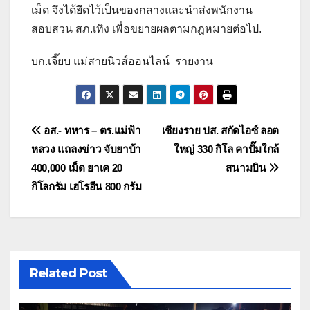
เม็ด จึงได้ยึดไว้เป็นของกลางและนำส่งพนักงาน
สอบสวน สภ.เทิง เพื่อขยายผลตามกฎหมายต่อไป.
บก.เจี๊ยบ แม่สายนิวส์ออนไลน์ รายงาน
แนะแนว
อส.- ทหาร – ตร.แม่ฟ้า
เชียงราย ปส. สกัดไอซ์ ลอต
หลวง แถลงข่าว จับยาบ้า
ใหญ่ 330 กิโล คาปั๊มใกล้
เรื่อง
400,000 เม็ด ยาเค 20
สนามบิน
กิโลกรัม เฮโรอีน 800 กรัม
Related Post