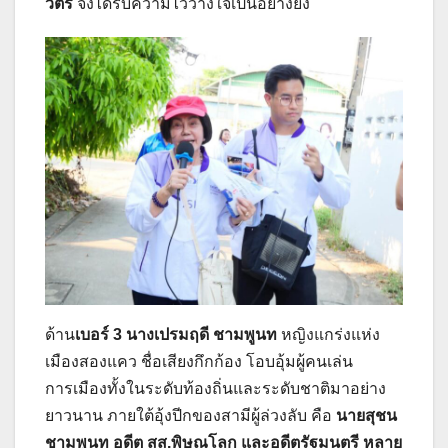
วัตร
จึงได้รับความไว้วางใจเป็นอย่างยิ่ง
ด้าน
เบอร์ 3 นางเปรมฤดี ชามพูนท
หญิงแกร่งแห่ง
เมืองสองแคว ชื่อเสียงกึกก้อง โอบอุ้มผู้คนเล่น
การเมืองทั้งในระดับท้องถิ่นและระดับชาติมาอย่าง
ยาวนาน ภายใต้อุ้งปีกของสามีผู้ล่วงลับ คือ
นายสุชน
ชามพูนท อดีต สส.พิษณุโลก และอดีตรัฐมนตรี หลาย