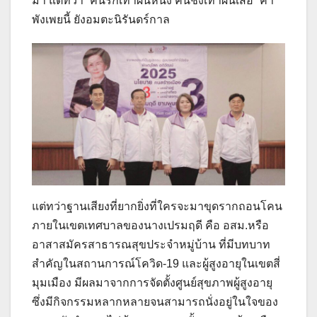
มา แต่ทว่า “คนรักเท่าผืนหนัง คนชังเท่าผืนเสื่อ” คำ
พังเพยนี้ ยังอมตะนิรันดร์กาล
แต่ทว่าฐานเสียงที่ยากยิ่งที่ใครจะมาขุดรากถอนโคน
ภายในเขตเทศบาลของนางเปรมฤดี คือ อสม.หรือ
อาสาสมัครสาธารณสุขประจำหมู่บ้าน ที่มีบทบาท
สำคัญในสถานการณ์โควิด-19 และผู้สูงอายุในเขตสี่
มุมเมือง มีผลมาจากการจัดตั้งศูนย์สุขภาพผู้สูงอายุ
ซึ่งมีกิจกรรมหลากหลายจนสามารถนั่งอยู่ในใจของ