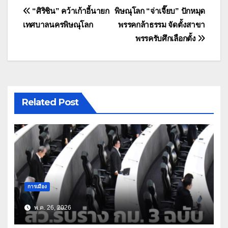
แนะแนว
“ศิริชิน” คว้าเก้าอี้นายก
พิษณุโลก “จ่าเจี๊ยบ” ปักหมุด
เทศบาลนครพิษณุโลก
พรรคกล้าธรรม จัดตั้งสาขา
เรื่อง
พรรครับศึกเลือกตั้ง
Related Post
การเมือง
พ.ค. 26, 2026