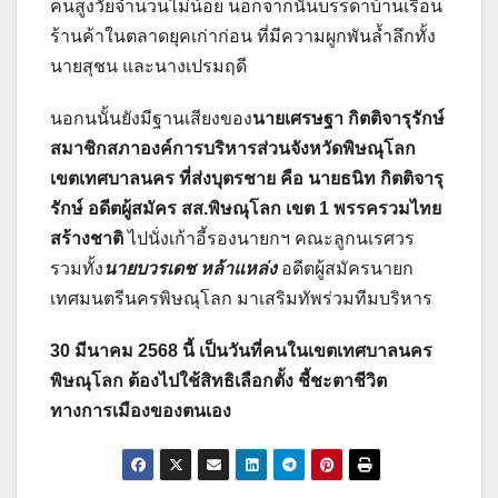
คนสูงวัยจำนวนไม่น้อย นอกจากนั้นบรรดาบ้านเรือน
ร้านค้าในตลาดยุคเก่าก่อน ที่มีความผูกพันล้ำลึกทั้ง
นายสุชน และนางเปรมฤดี
นอกนนั้นยังมีฐานเสียงของ
นายเศรษฐา กิตติจารุรักษ์
สมาชิกสภาองค์การบริหารส่วนจังหวัดพิษณุโลก
เขตเทศบาลนคร ที่ส่งบุตรชาย คือ นายธนิท กิตติจารุ
รักษ์ อดีตผู้สมัคร สส.พิษณุโลก เขต 1 พรรครวมไทย
สร้างชาติ
ไปนั่งเก้าอี้รองนายกฯ คณะลูกนเรศวร
รวมทั้ง
นายบวรเดช หล้าแหล่ง
อดีตผู้สมัครนายก
เทศมนตรีนครพิษณุโลก มาเสริมทัพร่วมทีมบริหาร
30 มีนาคม 2568 นี้ เป็นวันที่คนในเขตเทศบาลนคร
พิษณุโลก ต้องไปใช้สิทธิเลือกตั้ง ชี้ชะตาชีวิต
ทางการเมืองของตนเอง