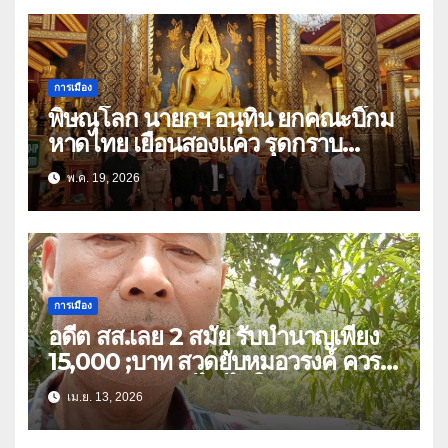
การเมือง
พิษณุโลก นายกฯ อนุทิน ยกคณะบิ๊กม
หาดไทย เยือนสองแคว รุดกราบ
พระพุทธชินราช ก่อนมีภารกิจร่วมฟัง
พ.ค. 19, 2026
พระสวดอธิธรรม บิดา สส.พรรคภูมิใจ
ไทย เขต 3
การเมือง
อดีต สส.เลย 2 สมัย รับบำนาญเพียง
15,000 ;บาท สวดยับหมอวรงค์ ควร
หาวิธีปรับลดแก้ไข ไม่ใช่ยกเลิก
เม.ย. 13, 2026