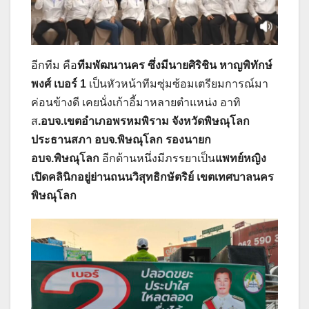
อีกทีม คือ
ทีมพัฒนานคร ซึ่งมีนายศิริชิน หาญพิทักษ์
พงศ์ เบอร์ 1
เป็นหัวหน้าทีมซุ่มซ้อมเตรียมการณ์มา
ค่อนข้างดี เคยนั่งเก้าอี้มาหลายตำแหน่ง อาทิ
ส
.อบจ.เขตอำเภอพรหมพิราม จังหวัดพิษณุโลก
ประธานสภา อบจ.พิษณุโลก รองนายก
อบจ.พิษณุโลก
อีกด้านหนึ่งมีภรรยาเป็น
แพทย์หญิง
เปิดคลินิกอยู่ย่านถนนวิสุทธิกษัตริย์ เขตเทศบาลนคร
พิษณุโลก