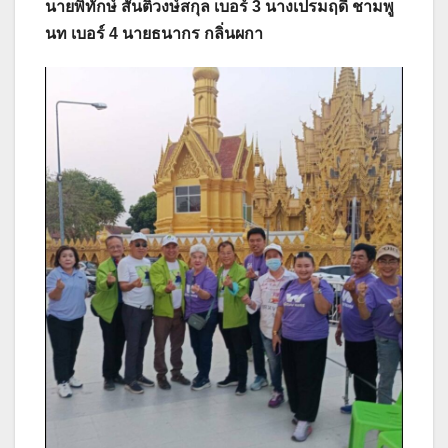
นายพิทักษ์ สันติวงษ์สกุล เบอร์ 3 นางเปรมฤดี ชามพู
นท เบอร์ 4 นายธนากร กลิ่นผกา