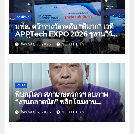
การศึกษา
มฟล. คว้ารางวัลระดับ “ดีมาก” เวที
APPTech EXPO 2026 ชูงานวิจัย
สมุนไพร ขับเคลื่อนนวัตกรรมสู่เชิง
สิงหาคม 7, 2026
NORTHERN
พาณิชย์
เกษตร
พิษณุโลก สภาเกษตรกรฯ ลบภาพ
“งานตลาดนัด” พลิกโฉมงาน
“เกษตรรุ่งเรืองเมืองสองแคว 69” มุ่ง
สิงหาคม 6, 2026
NORTHERN
ประโยชน์เกษตรกร ดึงนวัตกรรม-จับ
คู่ธุรกิจดันสินค้าเกษตรสู่สากล (คลิป)