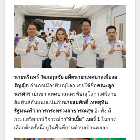
นายนรินทร์ วัฒนกุลชัย อดีตนายกเทศบาลเมืองอ
รัญญิก
อำเภอเมืองพิษณุโลก เคยใช้ชื่อ
คณะลูก
นเรศวร
เป็นชาวเทศบาลนครพิษณุโลก แต่มีสาย
สัมพันธ์อันแนบแน่นกับ
นายสมศักดิ์ เทพสุทิน
รัฐมนตรีว่าการกระทรวงสาธารณสุข
อีกทั้ง มี
กระแสวิพากษ์วิจารณ์ว่า”
หัวเบี้ย” เบอร์ 1
ในการ
เลือกตั้งครั้งนี้อยู่ในพื้นที่ย่านตำบลบ้านคลอง