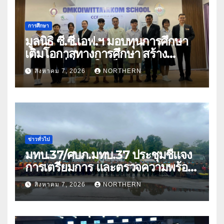
การศึกษา
มูลนิธิ ซี.ซี.เอฟ.ฯ มอบทุนการศึกษา
เติมโอกาสทางการศึกษา สร้าง
อนาคตที่มั่นคงให้เด็กและเยาวชน
สิงหาคม 7, 2026
NORTHERN
ด้อยโอกาส
ข่าวทั่วไป
มทบ.37/ศบภ.มทบ.37 ประชุมชี้แจง
การเตรียมการ และตรวจความพร้อม
ด้านการบรรเทาสาธารณภัย
สิงหาคม 7, 2026
NORTHERN