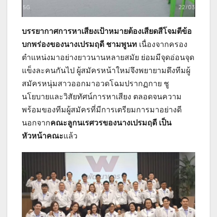
บรรยากาศการหาเสียงเป้าหมายต้องเสียดสีโจมตีข้อ
บกพร่องของนางเปรมฤดี ชามพูนท
เนื่องจากครอง
ตำแหน่งมาอย่างยาวนานหลายสมัย ย่อมมีจุดอ่อนจุด
แข็งละคนกันไป ผู้สมัครหน้าใหม่จึงพยายามดึงทีมผู้
สมัครหนุ่มสาวออกมาอวดโฉมปรากฏกาย ชู
นโยบายและวิสัยทัศน์การหาเสียง ตลอดจนความ
พร้อมของทีมผู้สมัครที่มีการเตรียมการมาอย่างดี
นอกจาก
คณะลูกนเรศวรของนางเปรมฤดี เป็น
หัวหน้าคณะ
แล้ว