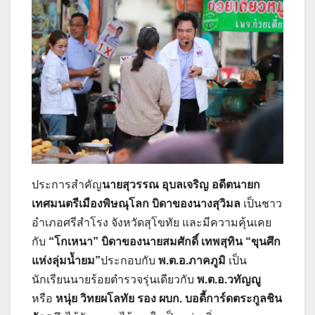
ประการสำคัญ
นายสุวรรณ อุบลเจริญ อดีตนายก
เทศมนตรีเมืองพิษณุโลก บิดาของนางสุวิมล
เป็นชาว
อำเภอศรีสำโรง จังหวัดสุโขทัย และมีความคุ้นเคย
กับ
“โกเหนา” บิดาของนายสมศักดิ์ เทพสุทิน “ขุนศึก
แห่งลุ่มน้ำยม”
ประกอบกับ
พ.ต.อ.ภาคภูมิ
เป็น
นักเรียนนายร้อยตำรวจรุ่นเดียวกับ
พ.ต.อ.วทัญญู
หรือ
หนุ่ย วิทยผโลทัย รอง ผบก.
บอดี้การ์ดตระกูลชิน