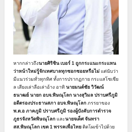
หากกล่าวถึง
นายศิริชิน เบอร์ 1 ถูกกระแนะกระแหน
ว่าหน้าใหม่รู้จักเทศบาลทุกซอกซอยหรือไม่
แต่นับว่า
มีแนวร่วมทั่วทุกทิศ ทั้งการปรากฏกาย กระแสโซเชีย
ล เสียงเล่าลือเล่าอ้าง อาทิ
นายมนต์ชัย วิวัฒน์
ธนาฒย์ นายก อบจ.พิษณุโลก นางสุวิมล ปราบศรีภูมิ
อดีตรองประธานสภา อบจ.พิษณุโลก
ภรรยาของ
พ.ต.อ ภาคภูมิ ปราบศรีภูมิ รองผู้บังคับการตำรวจ
ภูธรจังหวัดพิษณุโลก
และ
นายจเด็ศ จันทรา
สส.พิษณุโลก เขต 1 พรรคเพื่อไทย
ติดโผเข้าไปด้วย