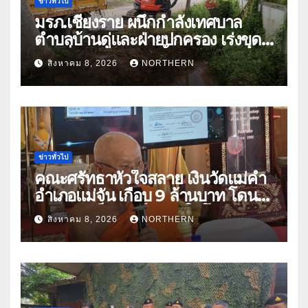
ข่าวทั่วไป
มรภ.เชียงราย ผนึกกำลังเทศบาล
ตำบลบ้านดู่และฝ่ายปกครอง เร่งขุด
ลอกสิ่งกีดขวางทางน้ำ ป้องกันและลด
สิงหาคม 8, 2026
NORTHERN
ปัญหาน้ำท่วม
ข่าวทั่วไป
คณะศรัทธาหัวใจสลาย เงินวัดแม่คำ
อำเภอแม่จัน เกือบ 9 ล้านบาท โดน
แก๊งคอลเซ็นเตอร์หลอกให้โอนข้าม
สิงหาคม 8, 2026
NORTHERN
ปีกว่า 66 บัญชี