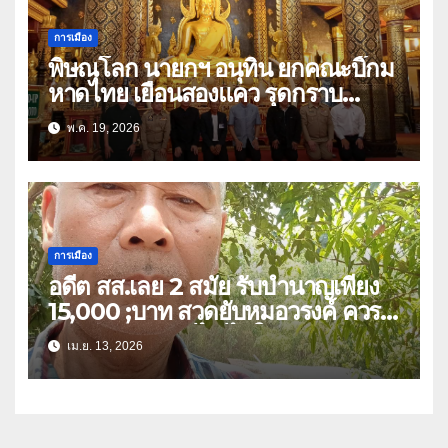
การเมือง
พิษณุโลก นายกฯ อนุทิน ยกคณะบิ๊กม
หาดไทย เยือนสองแคว รุดกราบ
พระพุทธชินราช ก่อนมีภารกิจร่วมฟัง
พ.ค. 19, 2026
พระสวดอธิธรรม บิดา สส.พรรคภูมิใจ
ไทย เขต 3
การเมือง
อดีต สส.เลย 2 สมัย รับบำนาญเพียง
15,000 ;บาท สวดยับหมอวรงค์ ควร
หาวิธีปรับลดแก้ไข ไม่ใช่ยกเลิก
เม.ย. 13, 2026