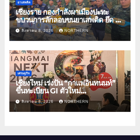
ยาเสพติด
เชียงราย กองกำลังผาเมืองปะทะ
ขบวนการลักลอบขนยาเสพติด ยึด 2
ล้านเม็ด
สิงหาคม 8, 2026
NORTHERN
เศรษฐกิจ
เชียงใหม่ เร่งปั้น “กาแฟอินทนนท์”
ขึ้นทะเบียน GI ตัวใหม่
“CHIANGMAI GI NEXT 2026”
สิงหาคม 8, 2026
NORTHERN
ติดอาวุธผู้ประกอบการ 100 ราย ดัน
สินค้าอัตลักษณ์สู่ตลาดพรีเมียม