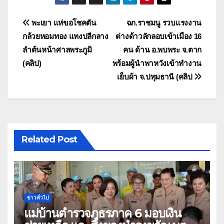
แนะแนว
พะเยา แห่ขอโชคตัน
ฉก.ราชมนู รวบแรงงาน
กล้วยหอมทอง แทงปลีกลาง
ต่างด้าวลักลอบเข้าเมือง 16
เรื่อง
ลำต้นหน้าศาลพระภูมิ
คน ด้าน อ.พบพระ จ.ตาก
(คลิป)
พร้อมผู้นำพาหวังเข้าทำงาน
เย็บผ้า จ.ปทุมธานี (คลิป
Related Post
ข่าวทั่วไป
แม่บ้านตำรวจภูธรภาค 6 มอบเงิน