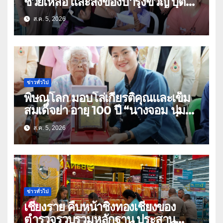
ช่วยเหลือ และสิ่งของบำรุงขวัญ บุตร-
ธิดา ข้าราชการตำรวจจังหวัด
ส.ค. 5, 2026
อุทัยธานี
ข่าวทั่วไป
พิษณุโลก มอบโล่เกียรติคุณและเข็ม
สมเด็จย่า อายุ 100 ปี “นางจอม นุ่ม
เนตร” ตำบลบ้านกร่าง อำเภอเมือง
ส.ค. 5, 2026
ข่าวทั่วไป
เชียงราย คืบหน้าชิงทองเชียงของ
ตำรวจรวบรวมหลักฐาน ประสาน