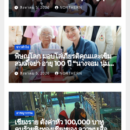
ธิดา ข้าราชการตำรวจจังหวัด
สิงหาคม 5, 2026
NORTHERN
อุทัยธานี
ข่าวทั่วไป
พิษณุโลก มอบโล่เกียรติคุณและเข็ม
สมเด็จย่า อายุ 100 ปี “นางจอม นุ่ม
เนตร” ตำบลบ้านกร่าง อำเภอเมือง
สิงหาคม 5, 2026
NORTHERN
อาชญากรรม
เชียงราย ตั้งค่าหัว 100,000 บาท
คนร้ายชิงทองเชียงของ ลาวพบเสื้อผ้า