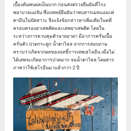
เบื้องต้นพบผลเป็นบวก ก่อนส่งตรวจยืนยันที่โรง
พยาบาลแม่จัน ซึ่งแพทย์ยืนยันว่าพบสารเมทแอมเฟ
ตามีนในปัสสาวะ จึงแจ้งข้อกล่าวหาเพิ่มเติมในคดี
ครอบครองยาเสพติดและเสพยาเสพติด โดยใน
ระหว่างการควบคุมตัวนายอาผ่า มีอาการครั่นเนื้อ
ครั่นตัว ปวดกระดูก น้ำตาไหล จากการสอบถาม
ทราบว่าเกิดจากผลของฤทธิ์การเสพเฮโลอีน เมื่อไม่
ได้เสพจะเกิดอาการปวดมาก จนน้ำตาไหล โดยสาร
ภาพว่าใช้เฮโรอีนมาแล้วกว่า 2 ปี