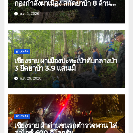
กองกำลังผาเมือง สกัดยาบ้า 8 ล้าน
เม็ด เครือข่าย โล่ง แซ่ลี
ส.ค. 1, 2026
ยาเสพติด
เชียงราย ผาเมืองปะทะเป่าดับกลางป่า
3 ยึดยาบ้า 3.9 แสนเม็
ก.ค. 29, 2026
ยาเสพติด
เชียงราย ฝ่าด่านชนรถตำรวจพาน ไล่
ล่าไอซ์ 600 กิโลกรัม