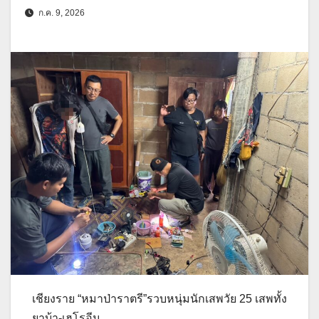
ก.ค. 9, 2026
เชียงราย “หมาป่าราตรี”รวบหนุ่มนักเสพวัย 25 เสพทั้ง
ยาบ้า-เฮโรอีน