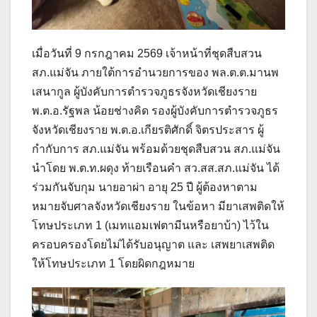
เมื่อวันที่ 9 กรกฎาคม 2569 เจ้าหน้าที่ชุดสืบสวน
สภ.แม่จัน ภายใต้การอำนวยการของ พล.ต.ต.มานพ
เสนากูล ผู้บังคับการตำรวจภูธรจังหวัดเชียงราย
พ.ต.อ.รัฐพล น้อยช่างคิด รองผู้บังคับการตำรวจภูธร
จังหวัดเชียงราย พ.ต.อ.เกียรติศักดิ์ จิตรประสาร ผู้
กำกับการ สภ.แม่จัน พร้อมด้วยชุดสืบสวน สภ.แม่จัน
นำโดย พ.ต.ท.ผดุง ท้ายเรือนคำ สว.สส.สภ.แม่จัน ได้
ร่วมกันจับกุม นายอาผ่า อายุ 25 ปี ผู้ต้องหาตาม
หมายจับศาลจังหวัดเชียงราย ในข้อหา มียาเสพติดให้
โทษประเภท 1 (เมทแอมเฟตามีนหรือยาบ้า) ไว้ใน
ครอบครองโดยไม่ได้รับอนุญาต และ เสพยาเสพติด
ให้โทษประเภท 1 โดยผิดกฎหมาย