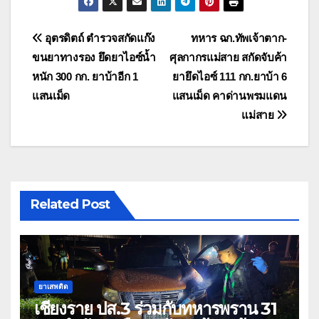
แนะแนว
อุตรดิตถ์ ตำรวจสกัดแก๊ง
ทหาร ฉก.ทัพเจ้าตาก-
ขนยาทางรอง ยึดยาไอซ์น้ำ
ศุลกากรแม่สาย สกัดจับค้า
เรื่อง
หนัก 300 กก. ยาบ้าอีก 1
ยายึดไอซ์ 111 กก.ยาบ้า 6
แสนเม็ด
แสนเม็ด คาด่านพรมแดน
แม่สาย
Related Post
ยาเสพติด
เชียงราย ปส.3 ร่วมกับทหารพราน 31