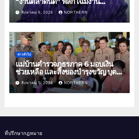
“งานตลาดนัด” พลิกโฉมงาน
“เกษตรรุ่งเรืองเมืองสองแคว 69” มุ่ง
สิงหาคม 6, 2026
NORTHERN
ประโยชน์เกษตรกร ดึงนวัตกรรม-จับ
คู่ธุรกิจดันสินค้าเกษตรสู่สากล (คลิป)
ข่าวทั่วไป
แม่บ้านตำรวจภูธรภาค 6 มอบเงิน
ช่วยเหลือ และสิ่งของบำรุงขวัญ บุตร-
ธิดา ข้าราชการตำรวจจังหวัด
สิงหาคม 5, 2026
NORTHERN
อุทัยธานี
ที่ปรึกษากฎหมาย