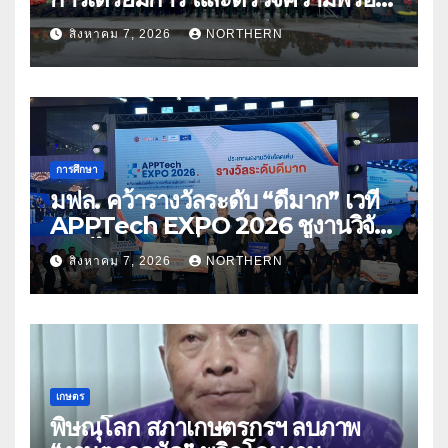
ด้านการบรรเทาสาธารณภัย
สิงหาคม 7, 2026
NORTHERN
การศึกษา
มฟล. คว้ารางวัลระดับ “ดีมาก” เวที
APPTech EXPO 2026 ชูงานวิจัย
สมุนไพร ขับเคลื่อนนวัตกรรมสู่เชิง
สิงหาคม 7, 2026
NORTHERN
พาณิชย์
เกษตร
พิษณุโลก สภาเกษตรกรฯ ลบภาพ