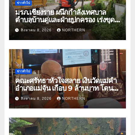
ข่าวทั่วไป
มรภ.เชียงราย ผนึกกำลังเทศบาล
ตำบลบ้านดู่และฝ่ายปกครอง เร่งขุด
ลอกสิ่งกีดขวางทางน้ำ ป้องกันและลด
สิงหาคม 8, 2026
NORTHERN
ปัญหาน้ำท่วม
ข่าวทั่วไป
คณะศรัทธาหัวใจสลาย เงินวัดแม่คำ
อำเภอแม่จัน เกือบ 9 ล้านบาท โดน
แก๊งคอลเซ็นเตอร์หลอกให้โอนข้าม
สิงหาคม 8, 2026
NORTHERN
ปีกว่า 66 บัญชี