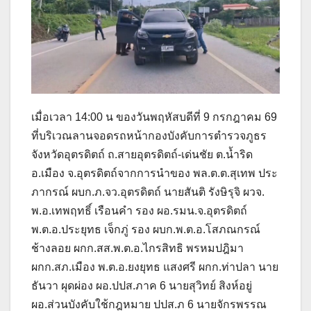
เมื่อเวลา 14:00 น ของวันพฤหัสบดีที่ 9 กรกฎาคม 69
ที่บริเวณลานจอดรถหน้ากองบังคับการตำรวจภูธร
จังหวัดอุตรดิตถ์ ถ.สายอุตรดิตถ์-เด่นชัย ต.น้ำริด
อ.เมือง จ.อุตรดิตถ์จากการนำของ พล.ต.ต.สุเทพ ประ
ภากรณ์ ผบก.ภ.จว.อุตรดิตถ์ นายสันติ รังษิรุจิ ผวจ.
พ.อ.เทพฤทธิ์ เรือนคำ รอง ผอ.รมน.จ.อุตรดิตถ์
พ.ต.อ.ประยุทธ เจ็กภู่ รอง ผบก.พ.ต.อ.โสภณกรณ์
ช้างลอย ผกก.สส.พ.ต.อ.ไกรสิทธิ พรหมปฎิมา
ผกก.สภ.เมือง พ.ต.อ.ยงยุทธ แสงศรี ผกก.ท่าปลา นาย
ธันวา ผุดผ่อง ผอ.ปปส.ภาค 6 นายสุวิทย์ สิงห์อยู่
ผอ.ส่วนบังคับใช้กฎหมาย ปปส.ภ 6 นายจักรพรรณ