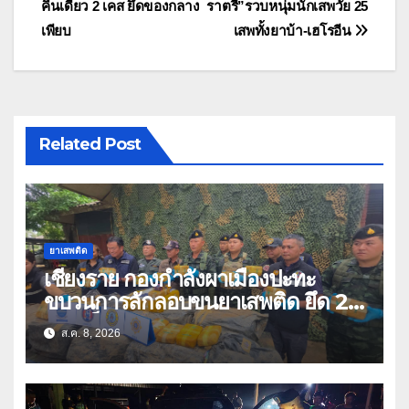
คืนเดียว 2 เคส ยึดของกลาง
ราตรี”รวบหนุ่มนักเสพวัย 25
เรื่อง
เพียบ
เสพทั้งยาบ้า-เฮโรอีน
Related Post
ยาเสพติด
เชียงราย กองกำลังผาเมืองปะทะ
ขบวนการลักลอบขนยาเสพติด ยึด 2
ล้านเม็ด
ส.ค. 8, 2026