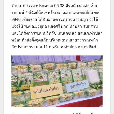
7 ก.ค. 69 เวลาประมาณ 06.38 มีรถต้องสงสัย เป็น
รถยนต์ 7 ที่นั่งยี่ห้ธเชฟโรเลต หมายเลขทะเบียน ขธ
9940 เชียงราย ได้ขับผ่านด่านตรวจนางพญา จึงได้
แจ้งให้ พ.ต.อ.ยงยุทธ แสงศรี ผกก.ท่าปลา รับทราบ
และได้สั่งการพ.ต.ท.วิทวัช เกษเดช สว.สส.สภ.ท่าปลา
พร้อมกำลังตั้งจุดสกัด บริเวณถนนสาธารารณหน้า
วัดประชาธรรม ม.11 ต.จริม อ.ท่าปลา จ.อุตรดิตถ์