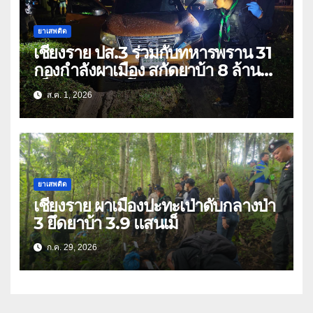
ยาเสพติด
เชียงราย ปส.3 ร่วมกับทหารพราน 31
กองกำลังผาเมือง สกัดยาบ้า 8 ล้าน
เม็ด เครือข่าย โล่ง แซ่ลี
ส.ค. 1, 2026
ยาเสพติด
เชียงราย ผาเมืองปะทะเป่าดับกลางป่า
3 ยึดยาบ้า 3.9 แสนเม็
ก.ค. 29, 2026