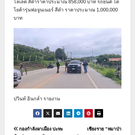
โลเล็ต สีดำราคาประมาณ 858,000 บาท รถยนต์ โต
โยต้ารุ่นฟอจูนเนอร์ สีดำ ราคาประมาณ 1,000,000
บาท
ปวินท์ อินกล่ำ รายงาน
แนะแนว
กองกำลังผาเมือง ปะทะ
เชียงราย “หมาป่า