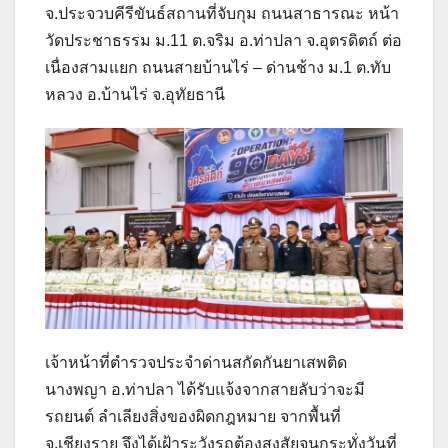
จ.ประจวบคีรีขันธ์สถานที่จับกุม ถนนสาธารณะ หน้า
วัดประชาธรรม ม.11 ต.จริม อ.ท่าปลา จ.อุตรดิตถ์ ต่อ
เนื่องสามแยก ถนนสายบ้านไร่ – ด่านช้าง ม.1 ต.ทับ
หลวง อ.บ้านไร่ จ.อุทัยธานี
เจ้าหน้าที่ตำรวจประจำด่านสกัดกันยาเสพติด
นางพญา อ.ท่าปลา ได้รับแจ้งจากสายลับว่าจะมี
รถยนต์ ลำเลียงสิ่งของผิดกฎหมาย จากพื้นที่
จ.เชียงราย จึงได้เฝ้าระวังรถต้องสงสัยจนกระทั่งวันที่