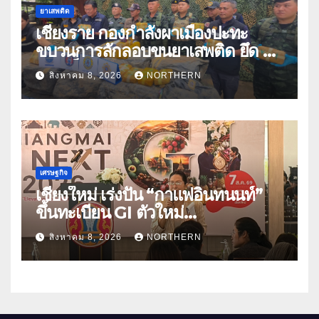
ยาเสพติด
เชียงราย กองกำลังผาเมืองปะทะ
ขบวนการลักลอบขนยาเสพติด ยึด 2
ล้านเม็ด
สิงหาคม 8, 2026
NORTHERN
เศรษฐกิจ
เชียงใหม่ เร่งปั้น “กาแฟอินทนนท์”
ขึ้นทะเบียน GI ตัวใหม่
“CHIANGMAI GI NEXT 2026”
สิงหาคม 8, 2026
NORTHERN
ติดอาวุธผู้ประกอบการ 100 ราย ดัน
สินค้าอัตลักษณ์สู่ตลาดพรีเมียม