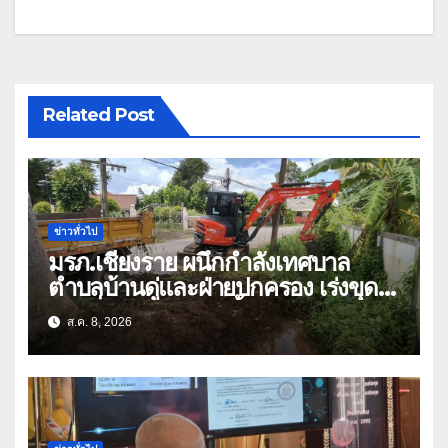
Related Post
ข่าวทั่วไป
มรภ.เชียงราย ผนึกกำลังเทศบาล
ตำบลบ้านดู่และฝ่ายปกครอง เร่งขุด
ลอกสิ่งกีดขวางทางน้ำ ป้องกันและลด
ส.ค. 8, 2026
ปัญหาน้ำท่วม