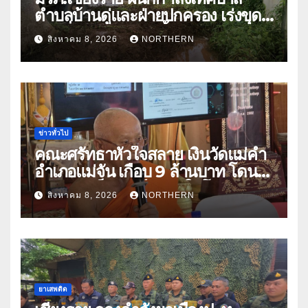
ตำบลบ้านดู่และฝ่ายปกครอง เร่งขุด
ลอกสิ่งกีดขวางทางน้ำ ป้องกันและลด
สิงหาคม 8, 2026
NORTHERN
ปัญหาน้ำท่วม
ข่าวทั่วไป
คณะศรัทธาหัวใจสลาย เงินวัดแม่คำ
อำเภอแม่จัน เกือบ 9 ล้านบาท โดน
แก๊งคอลเซ็นเตอร์หลอกให้โอนข้าม
สิงหาคม 8, 2026
NORTHERN
ปีกว่า 66 บัญชี
ยาเสพติด