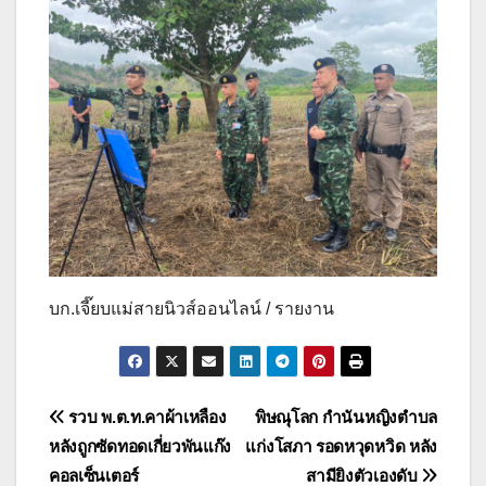
บก.เจี๊ยบแม่สายนิวส์ออนไลน์ / รายงาน
แนะแนว
รวบ พ.ต.ท.คาผ้าเหลือง
พิษณุโลก กำนันหญิงตำบล
หลังถูกซัดทอดเกี่ยวพันแก๊ง
แก่งโสภา รอดหวุดหวิด หลัง
เรื่อง
คอลเซ็นเตอร์
สามียิงตัวเองดับ