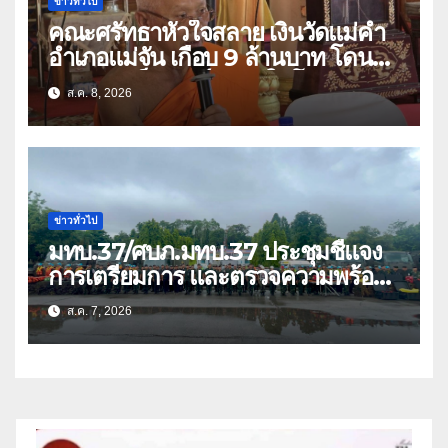
ข่าวทั่วไป
คณะศรัทธาหัวใจสลาย เงินวัดแม่คำ
อำเภอแม่จัน เกือบ 9 ล้านบาท โดน
แก๊งคอลเซ็นเตอร์หลอกให้โอนข้ามปีก
ส.ค. 8, 2026
ว่า 66 บัญชี
ข่าวทั่วไป
มทบ.37/ศบภ.มทบ.37 ประชุมชี้แจง
การเตรียมการ และตรวจความพร้อม
ด้านการบรรเทาสาธารณภัย
ส.ค. 7, 2026