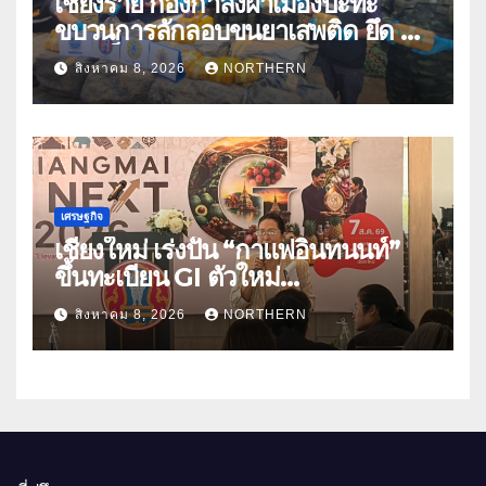
เชียงราย กองกำลังผาเมืองปะทะ
ขบวนการลักลอบขนยาเสพติด ยึด 2
ล้านเม็ด
สิงหาคม 8, 2026
NORTHERN
เศรษฐกิจ
เชียงใหม่ เร่งปั้น “กาแฟอินทนนท์”
ขึ้นทะเบียน GI ตัวใหม่
“CHIANGMAI GI NEXT 2026”
สิงหาคม 8, 2026
NORTHERN
ติดอาวุธผู้ประกอบการ 100 ราย ดัน
สินค้าอัตลักษณ์สู่ตลาดพรีเมียม