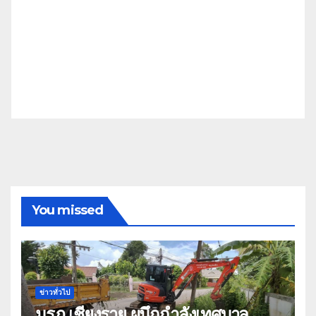
You missed
ข่าวทั่วไป
มรภ.เชียงราย ผนึกกำลังเทศบาล