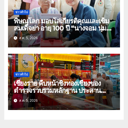
ข่าวทั่วไป
พิษณุโลก มอบโล่เกียรติคุณและเข็ม
สมเด็จย่า อายุ 100 ปี “นางจอม นุ่ม
เนตร” ตำบลบ้านกร่าง อำเภอเมือง
ส.ค. 5, 2026
ข่าวทั่วไป
เชียงราย คืบหน้าชิงทองเชียงของ
ตำรวจรวบรวมหลักฐาน ประสาน
สปป.ลาว ติดตามจับกุม
ส.ค. 5, 2026