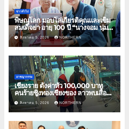
ข่าวทั่วไป
พิษณุโลก มอบโล่เกียรติคุณและเข็ม
สมเด็จย่า อายุ 100 ปี “นางจอม นุ่ม
เนตร” ตำบลบ้านกร่าง อำเภอเมือง
สิงหาคม 5, 2026
NORTHERN
อาชญากรรม
เชียงราย ตั้งค่าหัว 100,000 บาท
คนร้ายชิงทองเชียงของ ลาวพบเสื้อผ้า
คนร้ายตั้งจุดตรวจตามเส้นทาง
สิงหาคม 5, 2026
NORTHERN