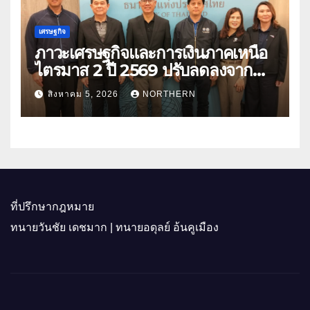
เศรษฐกิจ
ภาวะเศรษฐกิจและการเงินภาคเหนือ
ไตรมาส 2 ปี 2569 ปรับลดลงจาก
ราคาพลังงาน ค่าครองชีพ
สิงหาคม 5, 2026
NORTHERN
ที่ปรึกษากฎหมาย
ทนายวันชัย เดชมาก | ทนายอดุลย์ อ้นคูเมือง