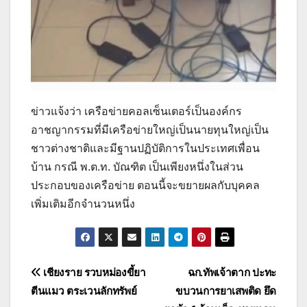
ข่าวแจ้งว่า เครือข่ายคอลเซ็นเตอร์เป็นองค์กร
อาชญากรรมที่มีเครือข่ายใหญ่เป็นนายทุนใหญ่เป็น
ชาวต่างชาติและมีฐานปฏิบัติการในประเทศเพื่อน
บ้าน กรณี พ.ต.ท. บัณฑิต เป็นเพียงหนึ่งในส่วน
ประกอบของเครือข่าย ตอนนี้จะขยายผลกับบุคคล
เพิ่มเติมอีกจำนวนหนึ่ง
แนะแนว
เชียงราย รวบหม่องขี้ยา
ฉก.ทัพเจ้าตาก ปะทะ
ตีนแมว ตระเวนลักทรัพย์
ขบวนการยาเสพติด ยึด
เรื่อง