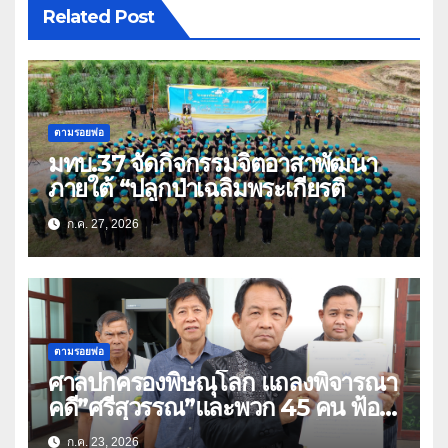
Related Post
ตามรอยพ่อ
มทบ.37 จัดกิจกรรมจิตอาสาพัฒนา
ภายใต้ “ปลูกป่าเฉลิมพระเกียรติ
ก.ค. 27, 2026
ตามรอยพ่อ
ศาลปกครองพิษณุโลก แถลงพิจารณา
คดี”ศรีสุวรรณ”และพวก 45 คน ฟ้อง
สร้างถนนตัดสวนเฉลิมพระเกียรติ 80
ก.ค. 23, 2026