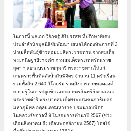
ในการนี้ พลเอก วิจักขฐ์ สิริบรรสพ ที่ปรึกษาพิเศษ
ประจำสำนักมูลนิธิชัยพัฒนา เสนอให้กองทัพภาคที่ 3
นำเมล็ดพันธุ์ข้าวหอมมะลิพระราชทาน จากสมเด็จ
พระกนิษฐาธิราชเจ้า กรมสมเด็จพระเทพรัตนราช
สุดา ฯ สยามบรมราชกุมารี พระราชทานให้แก่
เกษตรกรพื้นที่คลังน้ำมันพิจิตร จำนวน 11 ครัวเรือน
รวมทั้งสิ้น 2,640 กิโลกรัม รวมถึงการถ่ายทอดองค์
ความรู้ในการปลูกข้าวแบบเกษตรอินทรีย์ ตามแนว
พระราชดำริ พระบาทสมเด็จพระบรมชนกาธิเบศร
มหาภูมิพล อดุลยเดชมหาราช บรมนาถบพิตร
ในหลวงรัชกาลที่ 9 ในรอบการทำนาปี 2567 (ช่วง
เดือนสิงหาคม ถึง เดือนพฤศจิกายน 2567) โดยใช้