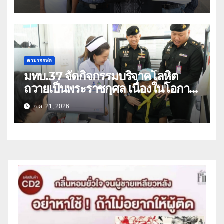
พรรษา (คลิป)
ตามรอยพ่อ
มทบ.37 จัดกิจกรรมบริจาคโลหิต
ถวายเป็นพระราชกุศล เนื่องในโอกาส
วันเฉลิมพระชนมพรรษา พระบาท
ก.ค. 21, 2026
สมเด็จพระเจ้าอยู่หัว