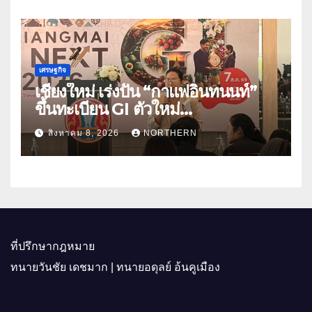
เศรษฐกิจ
เชียงใหม่ เร่งปั้น “กาแฟอินทนนท์”
ขึ้นทะเบียน GI ตัวใหม่
“CHIANGMAI GI NEXT 2026”
สิงหาคม 8, 2026
NORTHERN
ติดอาวุธผู้ประกอบการ 100 ราย ดัน
สินค้าอัตลักษณ์สู่ตลาดพรีเมียม
ที่ปรึกษากฎหมาย
ทนายวันชัย เดชมาก | ทนายอดุลย์ อ้นคูเมือง