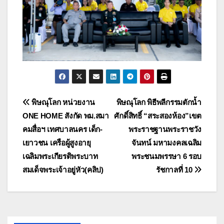
แนะแนว
พิษณุโลก หน่วยงาน
พิษณุโลก พิธีพลีกรรมตักน้ำ
ONE HOME สังกัด พม.สมา
ศักดิ์สิทธิ์ “สระสองห้อง”เขต
เรื่อง
คมสื่อฯ เทศบาลนคร เด็ก-
พระราชฐานพระราชวัง
เยาวชน เครือผู้สูงอายุ
จันทน์ มหามงคลเฉลิม
เฉลิมพระเกียรติพระบาท
พระชนมพรรษา 6 รอบ
สมเด็จพระเจ้าอยู่หัว(คลิป)
รัชกาลที่ 10