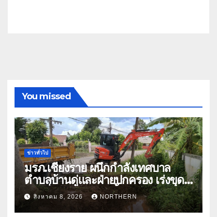
You missed
ข่าวทั่วไป
มรภ.เชียงราย ผนึกกำลังเทศบาล
ตำบลบ้านดู่และฝ่ายปกครอง เร่งขุด
ลอกสิ่งกีดขวางทางน้ำ ป้องกันและลด
สิงหาคม 8, 2026
NORTHERN
ปัญหาน้ำท่วม