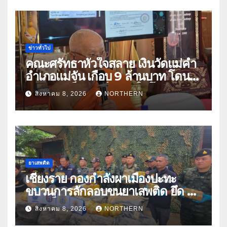
ข่าวทั่วไป
คณะศรัทธาหัวใจสลาย เงินวัดแม่คำ
อำเภอแม่จัน เกือบ 9 ล้านบาท โดน
แก๊งคอลเซ็นเตอร์หลอกให้โอนข้าม
สิงหาคม 8, 2026
NORTHERN
ปีกว่า 66 บัญชี
ยาเสพติด
เชียงราย กองกำลังผาเมืองปะทะ
ขบวนการลักลอบขนยาเสพติด ยึด 2
ล้านเม็ด
สิงหาคม 8, 2026
NORTHERN