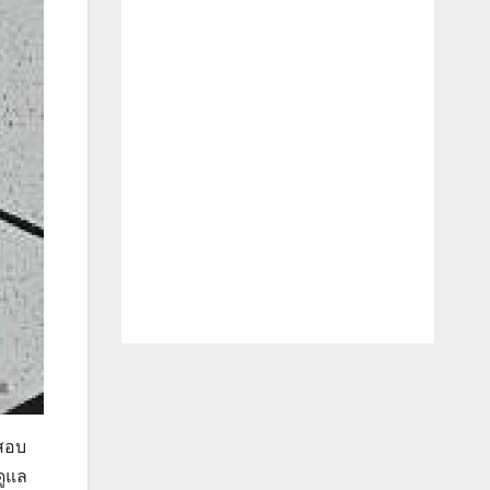
งสอบ
ดูแล