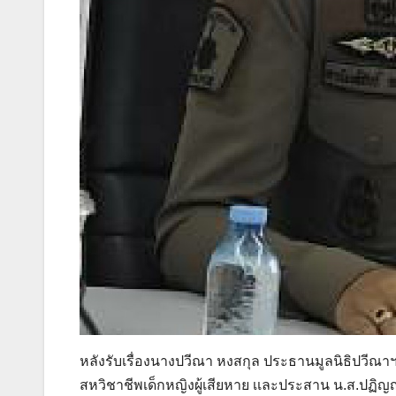
หลังรับเรื่องนางปวีณา หงสกุล ประธานมูลนิธิปวีณาฯ 
สหวิชาชีพเด็กหญิงผู้เสียหาย เเละประสาน น.ส.ปฏิญญ