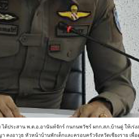
ได้ประสาน พ.ต.อ.อานันท์จักร์ กนกนพวัชร์ ผกก.สภ.บ้านดู่ ให้เร่
า คงอาวุธ หัวหน้าบ้านพักเด็กและครอบครัวจังหวัดเชียงราย เพื่อ