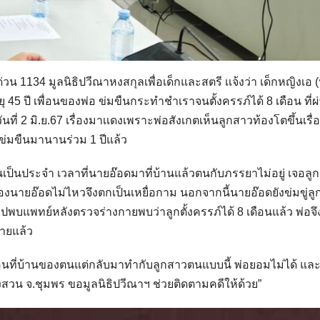
่วน 1134 มูลนิธิปวีณาหงสกุลเพื่อเด็กและสตรี เเจ้งว่า เด็กหญิงเอ
ยุ 45 ปี เพื่อนของพ่อ ข่มขืนกระทำชำเราจนตั้งครรภ์ได้ 8 เดือน ที่
ันที่ 2 มิ.ย.67 เรื่องมาเเดงเพราะพ่อสังเกตเห็นลูกสาวท้องโตขึ้นเรื่อ
่มขืนมานานร่วม 1 ปีแล้ว
นเป็นประจำ เวลาที่นายอ๊อดมาที่บ้านแล้วตนกับภรรยาไม่อยู่ เจอลู
งของนายอ๊อดไม่ไหวจึงตกเป็นเหยื่อกาม นอกจากนี้นายอ๊อดยังข่มขู่ล
พบแพทย์หลังตรวจร่างกายพบว่าลูกตั้งครรภ์ได้ 8 เดือนแล้ว พ่อจ
กายแล้ว
กินนอนที่บ้านของตนแต่กลับมาทำกับลูกสาวตนแบบนี้ พ่อยอมไม่ได้ แ
.หลังสวน จ.ชุมพร ขอมูลนิธิปวีณาฯ ช่วยติดตามคดีให้ด้วย”