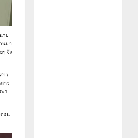
 (นาม
ผ่านมา
ยๆ จึง
กสาว
ูกสาว
ึงพา
ละตอน