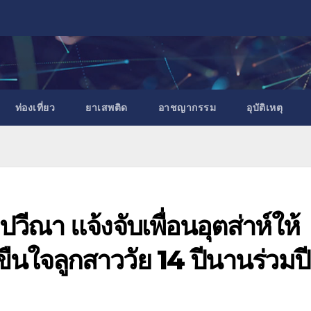
ท่องเที่ยว
ยาเสพติด
อาชญากรรม
อุบัติเหตุ
งปวีณา แจ้งจับเพื่อนอุตส่าห์ให้
ขืนใจลูกสาววัย 14 ปีนานร่วมปี