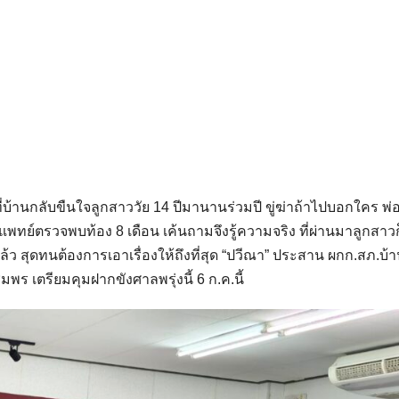
ที่บ้านกลับขืนใจลูกสาววัย 14 ปีมานานร่วมปี ขู่ฆ่าถ้าไปบอกใคร พ่อ
ทย์ตรวจพบท้อง 8 เดือน เค้นถามจึงรู้ความจริง ที่ผ่านมาลูกสาวก็ไ
แล้ว สุดทนต้องการเอาเรื่องให้ถึงที่สุด “ปวีณา” ประสาน ผกก.สภ.บ้าน
มพร เตรียมคุมฝากขังศาลพรุ่งนี้ 6 ก.ค.นี้