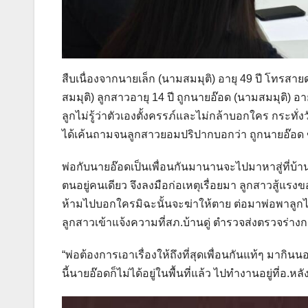
สืบเนื่องจากนายเล็ก (นามสมมุติ) อายุ 49 ปี โทรสายด
สมมุติ) ลูกสาวอายุ 14 ปี ถูกนายอ๊อด (นามสมมุติ) อา
ลูกไม่รู้ว่าตัวเองตั้งครรภ์และไม่กล้าบอกใคร กระทั่งว
ได้เค้นถามจนลูกสาวยอมปริปากบอกว่า ถูกนายอ๊อด ข
พ่อกับนายอ๊อดเป็นเพื่อนกันมานานจะไปมาหาสู่ที่บ้า
ตนอยู่คนเดียว จึงลงมือก่อเหตุเรื่อยมา ลูกสาวสู้แร
ห้ามไปบอกใครมิฉะนั้นจะฆ่าให้ตาย ต่อมาพ่อพาลูกไป
ลูกสาวเข้าแจ้งความที่สภ.บ้านดู่ ตำรวจส่งตรวจร่าง
“พ่อต้องการเอาเรื่องให้ถึงที่สุดเพื่อนกันแท้ๆ มา
นี้นายอ๊อดก็ไม่ได้อยู่ในพื้นที่แล้ว ไปทำงานอยู่ที่อ