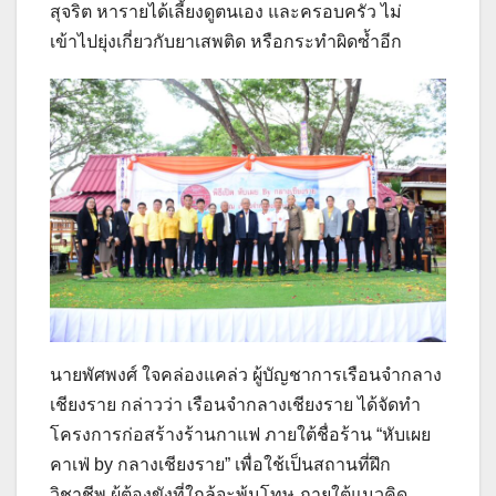
สุจริต หารายได้เลี้ยงดูตนเอง และครอบครัว ไม่
เข้าไปยุ่งเกี่ยวกับยาเสพติด หรือกระทำผิดซ้ำอีก
นายพัศพงศ์ ใจคล่องแคล่ว ผู้บัญชาการเรือนจำกลาง
เชียงราย กล่าวว่า เรือนจำกลางเชียงราย ได้จัดทำ
โครงการก่อสร้างร้านกาแฟ ภายใต้ชื่อร้าน “หับเผย
คาเฟ่ by กลางเชียงราย” เพื่อใช้เป็นสถานที่ฝึก
วิชาชีพ ผู้ต้องขังที่ใกล้จะพ้นโทษ ภายใต้แนวคิด