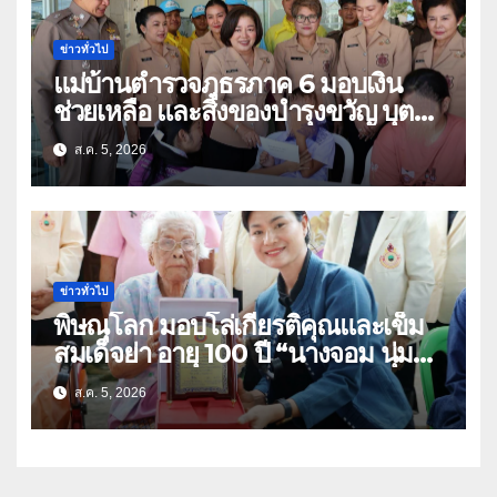
ข่าวทั่วไป
แม่บ้านตำรวจภูธรภาค 6 มอบเงิน
ช่วยเหลือ และสิ่งของบำรุงขวัญ บุตร-
ธิดา ข้าราชการตำรวจจังหวัด
ส.ค. 5, 2026
อุทัยธานี
ข่าวทั่วไป
พิษณุโลก มอบโล่เกียรติคุณและเข็ม
สมเด็จย่า อายุ 100 ปี “นางจอม นุ่ม
เนตร” ตำบลบ้านกร่าง อำเภอเมือง
ส.ค. 5, 2026