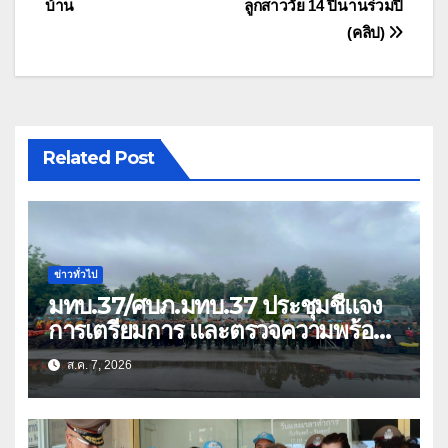
บ้าน
ลูกสาววัย 14 ปีนานร่วมปี
(คลิป)
Related Post
ข่าวทั่วไป
มทบ.37/ศบภ.มทบ.37 ประชุมชี้แจง
การเตรียมการ และตรวจความพร้อม
ด้านการบรรเทาสาธารณภัย
ส.ค. 7, 2026