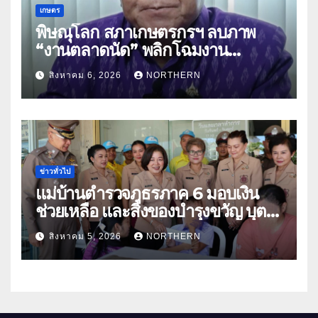
เกษตร
พิษณุโลก สภาเกษตรกรฯ ลบภาพ
“งานตลาดนัด” พลิกโฉมงาน
“เกษตรรุ่งเรืองเมืองสองแคว 69” มุ่ง
สิงหาคม 6, 2026
NORTHERN
ประโยชน์เกษตรกร ดึงนวัตกรรม-จับ
คู่ธุรกิจดันสินค้าเกษตรสู่สากล (คลิป)
ข่าวทั่วไป
แม่บ้านตำรวจภูธรภาค 6 มอบเงิน
ช่วยเหลือ และสิ่งของบำรุงขวัญ บุตร-
ธิดา ข้าราชการตำรวจจังหวัด
สิงหาคม 5, 2026
NORTHERN
อุทัยธานี