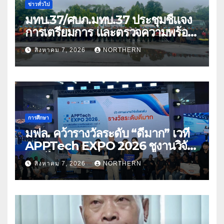
ข่าวทั่วไป
มทบ.37/ศบภ.มทบ.37 ประชุมชี้แจง
การเตรียมการ และตรวจความพร้อม
ด้านการบรรเทาสาธารณภัย
สิงหาคม 7, 2026
NORTHERN
การศึกษา
มฟล. คว้ารางวัลระดับ “ดีมาก” เวที
APPTech EXPO 2026 ชูงานวิจัย
สมุนไพร ขับเคลื่อนนวัตกรรมสู่เชิง
สิงหาคม 7, 2026
NORTHERN
พาณิชย์