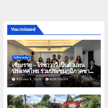
You missed
ไม่มีหมวดหมู่
เชียงราย – ไร่ชาวาวี เป็นตัวแทน
ประเทศไทย ร่วมประชุมภูมิภาคชา
อาเซียน ATO 2026 ที่อินโดนีเซีย
สิงหาคม 9, 2026
NORTHERN
หารืออนาคตอุตสาหกรรมชา
ท่ามกลางความท้าทายโลก