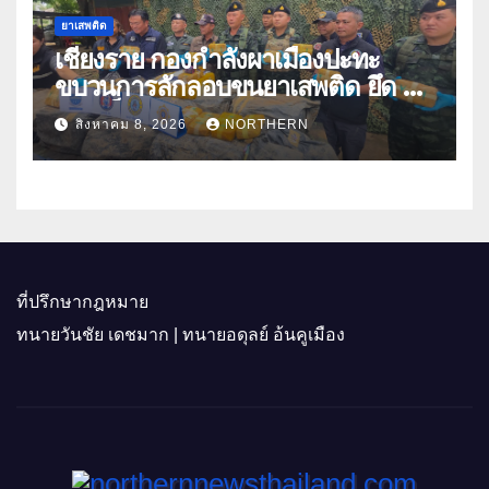
ยาเสพติด
เชียงราย กองกำลังผาเมืองปะทะ
ขบวนการลักลอบขนยาเสพติด ยึด 2
ล้านเม็ด
สิงหาคม 8, 2026
NORTHERN
ที่ปรึกษากฎหมาย
ทนายวันชัย เดชมาก | ทนายอดุลย์ อ้นคูเมือง