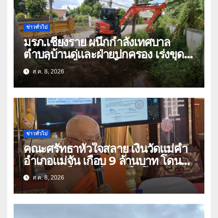
ข่าวทั่วไป
มรภ.เชียงราย ผนึกกำลังเทศบาล
ตำบลบ้านดู่และฝ่ายปกครอง เร่งขุด
ลอกสิ่งกีดขวางทางน้ำ ป้องกันและลด
ส.ค. 8, 2026
ปัญหาน้ำท่วม
ข่าวทั่วไป
คณะศรัทธาหัวใจสลาย เงินวัดแม่คำ
อำเภอแม่จัน เกือบ 9 ล้านบาท โดน
แก๊งคอลเซ็นเตอร์หลอกให้โอนข้ามปีก
ส.ค. 8, 2026
ว่า 66 บัญชี