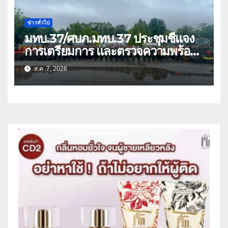
ข่าวทั่วไป
มทบ.37/ศบภ.มทบ.37 ประชุมชี้แจง
การเตรียมการ และตรวจความพร้อม
ด้านการบรรเทาสาธารณภัย
ส.ค. 7, 2026