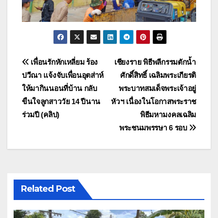
แนะแนว
เพื่อนรักหักเหลี่ยม ร้อง
เชียงราย พิธีพลีกรรมตักน้ำ
ปวีณา แจ้งจับเพื่อนอุตส่าห์
ศักดิ์สิทธิ์ เฉลิมพระเกียรติ
เรื่อง
ให้มากินนอนที่บ้าน กลับ
พระบาทสมเด็จพระเจ้าอยู่
ขืนใจลูกสาววัย 14 ปีนาน
หัวฯ เนื่องในโอกาสพระราช
ร่วมปี (คลิป)
พิธีมหามงคลเฉลิม
พระชนมพรรษา 6 รอบ
Related Post