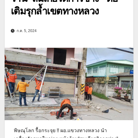
เติมรุกล้ำเขตทางหลวง
ก.ค. 5, 2024
พิษณุโลก รื้อกระจุย !! ผอ.แขวงทางหลวง นำ