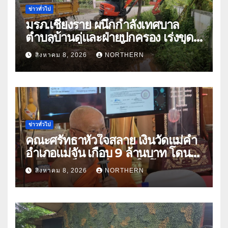
ข่าวทั่วไป
มรภ.เชียงราย ผนึกกำลังเทศบาล
ตำบลบ้านดู่และฝ่ายปกครอง เร่งขุด
ลอกสิ่งกีดขวางทางน้ำ ป้องกันและลด
สิงหาคม 8, 2026
NORTHERN
ปัญหาน้ำท่วม
ข่าวทั่วไป
คณะศรัทธาหัวใจสลาย เงินวัดแม่คำ
อำเภอแม่จัน เกือบ 9 ล้านบาท โดน
แก๊งคอลเซ็นเตอร์หลอกให้โอนข้าม
สิงหาคม 8, 2026
NORTHERN
ปีกว่า 66 บัญชี