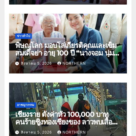
ข่าวทั่วไป
พิษณุโลก มอบโล่เกียรติคุณและเข็ม
สมเด็จย่า อายุ 100 ปี “นางจอม นุ่ม
เนตร” ตำบลบ้านกร่าง อำเภอเมือง
สิงหาคม 5, 2026
NORTHERN
อาชญากรรม
เชียงราย ตั้งค่าหัว 100,000 บาท
คนร้ายชิงทองเชียงของ ลาวพบเสื้อผ้า
คนร้ายตั้งจุดตรวจตามเส้นทาง
สิงหาคม 5, 2026
NORTHERN