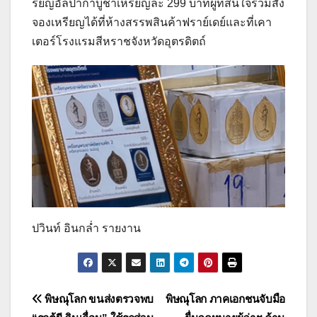
รียญอัลปาก้าบูชาเหรียญละ 299 บาทผู้ที่สนใจร่วมสั่ง
จองเหรียญได้ที่ห้างสรรพสินค้าฟราย์เดย์และที่เคา
เตอร์โรงแรมสีหราชจังหวัดอุตรดิตถ์
ปวินท์ อินกล่ำ รายงาน
แนะแนว
พิษณุโลก ขนส่งตรวจพบ
พิษณุโลก ภาคเอกชนจับมือ