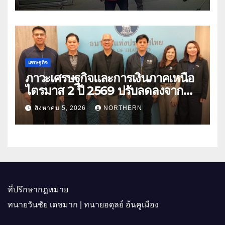
เศรษฐกิจ
ภาวะเศรษฐกิจและการเงินภาคเหนือ
ไตรมาส 2 ปี 2569 ปรับลดลงจาก
ราคาพลังงาน ค่าครองชีพ
สิงหาคม 5, 2026
NORTHERN
ที่ปรึกษากฎหมาย
ทนายวันชัย เดชมาก | ทนายอดุลย์ อ้นคูเมือง