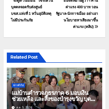
“รถตู้ผี-วินเถื่อน” ใช้รถส่วน
ยื่นจดหมายผู้ว่าฯ ค้าน
เรื่อง
บุคคลจอดรับส่งศูนย์
ค่าแรง 400 บาท วอน
บขส.แห่งที่ 1 หวั่นอุบัติเหตุ
รัฐบาล-นักการเมือง อย่าเอา
ไม่มีประกันภัย
นโยบายหาเสียงมาขึ้น
ค่าแรง (คลิป)
Related Post
ข่าวทั่วไป
แม่บ้านตำรวจภูธรภาค 6 มอบเงิน
ช่วยเหลือ และสิ่งของบำรุงขวัญ บุตร-
ธิดา ข้าราชการตำรวจจังหวัด
ส.ค. 5, 2026