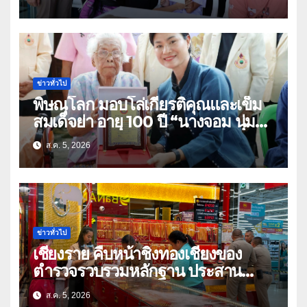
อุทัยธานี
ข่าวทั่วไป
พิษณุโลก มอบโล่เกียรติคุณและเข็ม
สมเด็จย่า อายุ 100 ปี “นางจอม นุ่ม
เนตร” ตำบลบ้านกร่าง อำเภอเมือง
ส.ค. 5, 2026
ข่าวทั่วไป
เชียงราย คืบหน้าชิงทองเชียงของ
ตำรวจรวบรวมหลักฐาน ประสาน
สปป.ลาว ติดตามจับกุม
ส.ค. 5, 2026