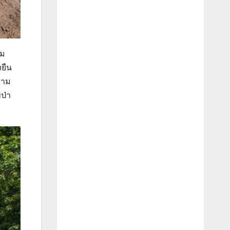
ยม
งยืน
วาม
ป่า