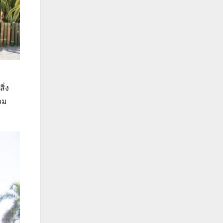
ิ่ง
วม