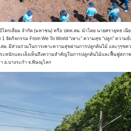
ตปิโตรเลียม จำกัด (มหาชน) หรือ ปตท.สผ. นำโดย นายศรายุทธ เนี
อส 1 จัดกิจกรรม From We To World “เพาะ” ความสุข “ปลูก” ความยั่
ท.สผ. มีส่วนร่วมในการเพาะความสุขผ่านการปลูกต้นไม้ และๅๆฃค
มตระหนักและเล็งเห็นถึงความสำคัญในการปลูกต้นไม้และฟื้นฟูสภาพ
ลา อ.บางระกำ จ.พิษณุโลก