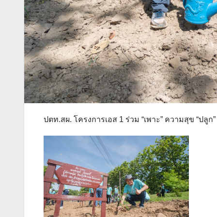
ปตท.สผ. โครงการเอส 1 ร่วม “เพาะ” ความสุข “ปลูก” ควา