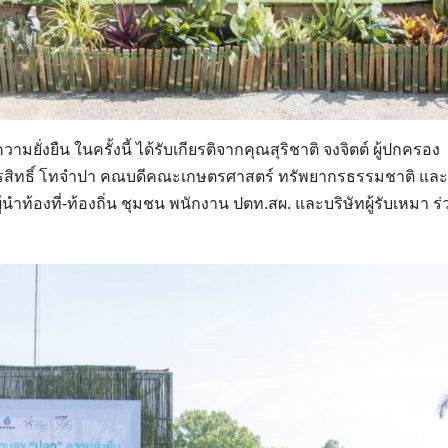
ยั่งยืน ในครั้งนี้ ได้รับเกียรติจากคุณสุริชาติ จงจิตต์ ผู้ปกครอง
รสิทธิ์ โทจำปา คณบดีคณะเกษตรศาสตร์ ทรัพยากรธรรมชาติ และส
ำท้องที่-ท้องถิ่น ชุมชน พนักงาน ปตท.สผ. และบริษัทผู้รับเหมา ร่