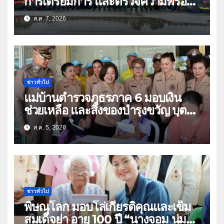
การเตรียมการ และตรวจความพร้อม
ด้านการบรรเทาสาธารณภัย
ส.ค. 7, 2026
ข่าวทั่วไป
แม่บ้านตำรวจภูธรภาค 6 มอบเงิน
ช่วยเหลือ และสิ่งของบำรุงขวัญ บุตร-
ธิดา ข้าราชการตำรวจจังหวัด
ส.ค. 5, 2026
อุทัยธานี
ข่าวทั่วไป
พิษณุโลก มอบโล่เกียรติคุณและเข็ม
สมเด็จย่า อายุ 100 ปี “นางจอม นุ่ม