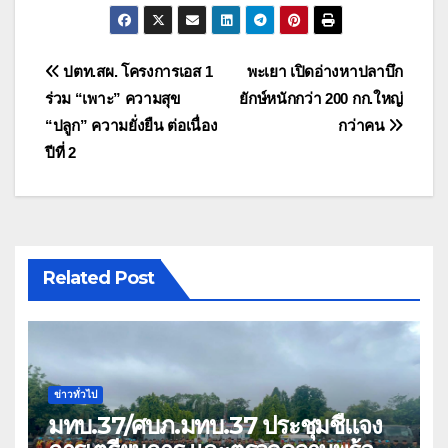
แนะแนว
ปตท.สผ. โครงการเอส 1
พะเยา เปิดอ่างหาปลาบึก
ร่วม “เพาะ” ความสุข
ยักษ์หนักกว่า 200 กก.ใหญ่
เรื่อง
“ปลูก” ความยั่งยืน ต่อเนื่อง
กว่าคน
ปีที่ 2
Related Post
ข่าวทั่วไป
มทบ.37/ศบภ.มทบ.37 ประชุมชี้แจง