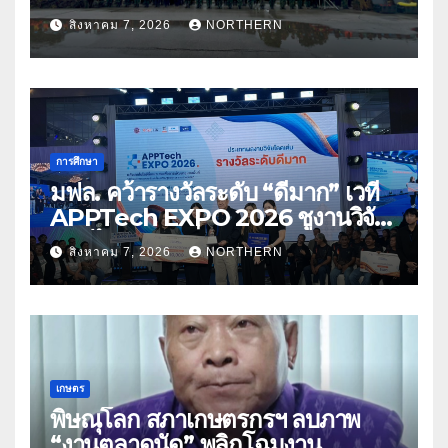
ด้านการบรรเทาสาธารณภัย
สิงหาคม 7, 2026
NORTHERN
การศึกษา
มฟล. คว้ารางวัลระดับ “ดีมาก” เวที
APPTech EXPO 2026 ชูงานวิจัย
สมุนไพร ขับเคลื่อนนวัตกรรมสู่เชิง
สิงหาคม 7, 2026
NORTHERN
พาณิชย์
เกษตร
พิษณุโลก สภาเกษตรกรฯ ลบภาพ
“งานตลาดนัด” พลิกโฉมงาน