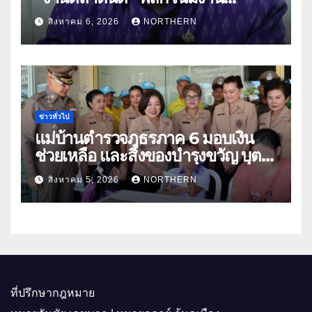
“เกษตรรุ่งเรืองเมืองสองแคว 69” มุ่ง
สิงหาคม 6, 2026
NORTHERN
ประโยชน์เกษตรกร ดึงนวัตกรรม-จับ
คู่ธุรกิจดันสินค้าเกษตรสู่สากล (คลิป)
ข่าวทั่วไป
แม่บ้านตำรวจภูธรภาค 6 มอบเงิน
ช่วยเหลือ และสิ่งของบำรุงขวัญ บุตร-
ธิดา ข้าราชการตำรวจจังหวัด
สิงหาคม 5, 2026
NORTHERN
อุทัยธานี
ที่ปรึกษากฎหมาย