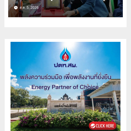
เนตร” ตำบลบ้านกร่าง อำเภอเมือง
ส.ค. 5, 2026