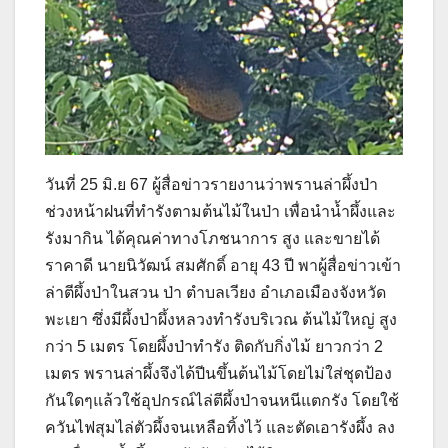
วันที่ 25 มิ.ย 67 ผู้สื่อข่าวรายงานว่าพรานล่าผึ้งป่า
ช่วงหน้าฝนที่ทำรังตามต้นไม้ในป่า เพื่อนำน้ำผึ้งและ
รังมากิน ได้คุณค่าทางโภชนาการ สูง และขายได้
ราคาดี นายนิวัฒน์ สมศักดิ์ อายุ 43 ปี พาผู้สื่อข่าวเข้า
ล่าตีผึ้งป่าในสวน ป่า ตำบลเวียง อำเภอเมืองจังหวัด
พะเยา ซึ่งมีผึ้งป่าผึ้งหลวงทำรังบริเวณ ต้นไม้ใหญ่ สูง
กว่า 5 เมตร โดยผึ้งป่าทำรัง ติดกับกิ่งไม้ ยาวกว่า 2
เมตร พรานล่าผึ้งจึงได้ปีนขึ้นต้นไม้โดยไม่ใส่ชุดป้อง
กันใดๆแล้วใช้อุปกรณ์ไล่ตีผึ้งป่าจนหนีแตกรัง โดยใช้
ควันไฟสุมไล่ตัวผึ้งจนเหลือทิ้งไว้ และตัดเอารังผึ้ง ลง