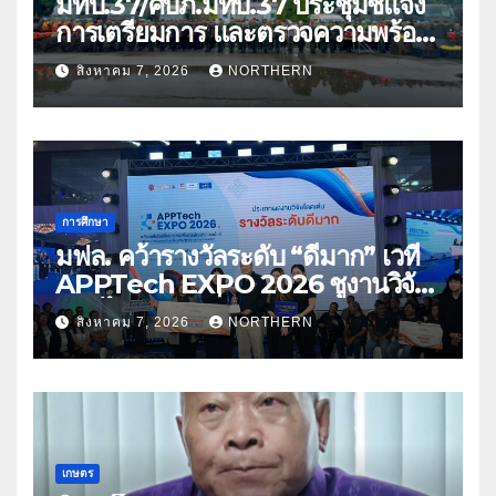
มทบ.37/ศบภ.มทบ.37 ประชุมชี้แจง
การเตรียมการ และตรวจความพร้อม
ด้านการบรรเทาสาธารณภัย
สิงหาคม 7, 2026
NORTHERN
การศึกษา
มฟล. คว้ารางวัลระดับ “ดีมาก” เวที
APPTech EXPO 2026 ชูงานวิจัย
สมุนไพร ขับเคลื่อนนวัตกรรมสู่เชิง
สิงหาคม 7, 2026
NORTHERN
พาณิชย์
เกษตร