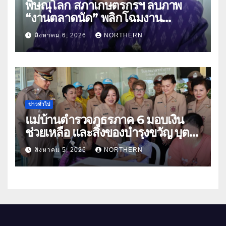
พิษณุโลก สภาเกษตรกรฯ ลบภาพ
“งานตลาดนัด” พลิกโฉมงาน
“เกษตรรุ่งเรืองเมืองสองแคว 69” มุ่ง
สิงหาคม 6, 2026
NORTHERN
ประโยชน์เกษตรกร ดึงนวัตกรรม-จับ
คู่ธุรกิจดันสินค้าเกษตรสู่สากล (คลิป)
ข่าวทั่วไป
แม่บ้านตำรวจภูธรภาค 6 มอบเงิน
ช่วยเหลือ และสิ่งของบำรุงขวัญ บุตร-
ธิดา ข้าราชการตำรวจจังหวัด
สิงหาคม 5, 2026
NORTHERN
อุทัยธานี