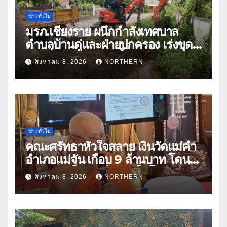
ข่าวทั่วไป
มรภ.เชียงราย ผนึกกำลังเทศบาล
ตำบลบ้านดู่และฝ่ายปกครอง เร่งขุด
ลอกสิ่งกีดขวางทางน้ำ ป้องกันและลด
สิงหาคม 8, 2026
NORTHERN
ปัญหาน้ำท่วม
ข่าวทั่วไป
คณะศรัทธาหัวใจสลาย เงินวัดแม่คำ
อำเภอแม่จัน เกือบ 9 ล้านบาท โดน
แก๊งคอลเซ็นเตอร์หลอกให้โอนข้าม
สิงหาคม 8, 2026
NORTHERN
ปีกว่า 66 บัญชี