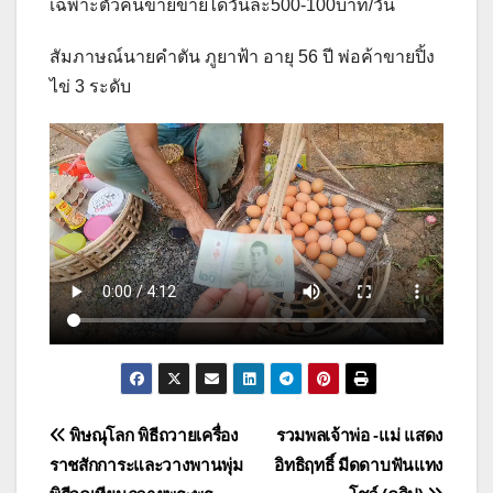
เฉพาะตัวคนขายขายได้วันละ500-100บาท/วัน
สัมภาษณ์นายคำตัน ภูยาฟ้า อายุ 56 ปี พ่อค้าขายปิ้ง
ไข่ 3 ระดับ
แนะแนว
พิษณุโลก พิธีถวายเครื่อง
รวมพลเจ้าพ่อ -แม่ แสดง
ราชสักการะและวางพานพุ่ม
อิทธิฤทธิ์ มีดดาบฟันแทง
เรื่อง