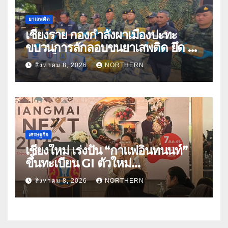
ยาเสพติด
เชียงราย กองกำลังผาเมืองปะทะ
ขบวนการลักลอบขนยาเสพติด ยึด 2
ล้านเม็ด
สิงหาคม 8, 2026
NORTHERN
เศรษฐกิจ
เชียงใหม่ เร่งปั้น “กาแฟอินทนนท์”
ขึ้นทะเบียน GI ตัวใหม่
“CHIANGMAI GI NEXT 2026”
สิงหาคม 8, 2026
NORTHERN
ติดอาวุธผู้ประกอบการ 100 ราย ดัน
สินค้าอัตลักษณ์สู่ตลาดพรีเมียม