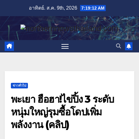
Skip
อาทิตย์. ส.ค. 9th, 2026
7:19:13 AM
to
content
ข่าวทั่วไป
พะเยา ฮือฮา!ไข่ปิ้ง 3 ระดับ
หนุ่มใหญ่รุมซื้อโดปเพิ่ม
พลังงาน (คลิป)