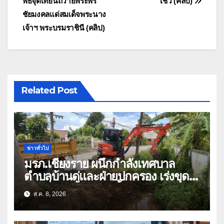
พิธีจุดเทียนถวายพระพร
โชว์ (คลิป)
ชัยมงคลแด่สมเด็จพระนาง
เจ้าฯ พระบรมราชินี (คลิป)
Related Post
ข่าวทั่วไป
มรภ.เชียงราย ผนึกกำลังเทศบาล
ตำบลบ้านดู่และฝ่ายปกครอง เร่งขุด
ลอกสิ่งกีดขวางทางน้ำ ป้องกันและลด
ส.ค. 8, 2026
ปัญหาน้ำท่วม