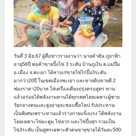
วันที่ 3 มิย.67 ผู้สื่อข่าวรายงานว่า นายคำตัน ภูยาฟ้า
อายุ56ปี พ่อค้าขายปิ้งไข่ 3 ระดับ บ้านภูเงิน ต.แม่ปืม
อ.เมือง จ.พะเยา ได้หาบเร่ขายไข่ไก่ปิ้ง3ระดับ
มากว่า20ปี ในเขตเมืองพะเยา และขายดิบขายดี 2
ฟองราคา20บาท ใส่เครื่องเคียงปรุงครบสูตร ทาน
แล้วอร่อยได้พลังงานทานได้ทุกเพศโดยเฉพาะผู้ชาย
วัยกลางคนและสูงอายุจะชอบซื้อโดป รัปประทาน
เป็นพิเศษเพราะทานแล้วร่างกายแข็งแรง ได้พลังงาน
โดยเฉพาะไข่มะตูม ไข่ลวก และไข่ปิ้งสุก รวมเป็น
ไข่3ระดับ เป็นสูตรเฉพาะตัวคนขายขายได้วันละ500-