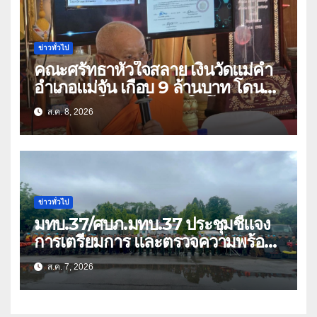
ข่าวทั่วไป
คณะศรัทธาหัวใจสลาย เงินวัดแม่คำ
อำเภอแม่จัน เกือบ 9 ล้านบาท โดน
แก๊งคอลเซ็นเตอร์หลอกให้โอนข้ามปีก
ส.ค. 8, 2026
ว่า 66 บัญชี
ข่าวทั่วไป
มทบ.37/ศบภ.มทบ.37 ประชุมชี้แจง
การเตรียมการ และตรวจความพร้อม
ด้านการบรรเทาสาธารณภัย
ส.ค. 7, 2026