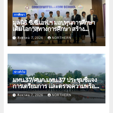
การศึกษา
มูลนิธิ ซี.ซี.เอฟ.ฯ มอบทุนการศึกษา
เติมโอกาสทางการศึกษา สร้าง
อนาคตที่มั่นคงให้เด็กและเยาวชน
สิงหาคม 7, 2026
NORTHERN
ด้อยโอกาส
ข่าวทั่วไป
มทบ.37/ศบภ.มทบ.37 ประชุมชี้แจง
การเตรียมการ และตรวจความพร้อม
ด้านการบรรเทาสาธารณภัย
สิงหาคม 7, 2026
NORTHERN