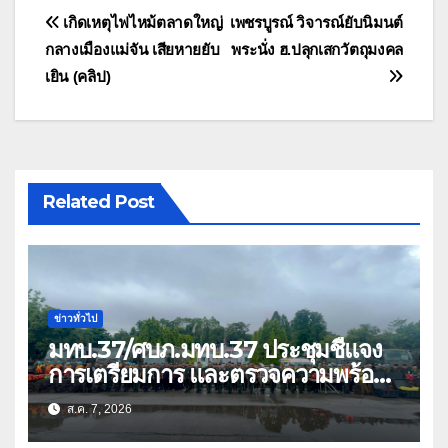
แนะแนว
เกิดเหตุไฟไหม้ตลาดใหญ่
เพชรบูรณ์ วิจารณ์ยับนิมนต์
กลางเมืองแม่จัน เสียหายยับ
พระนั่ง ฮ.ปลุกเสกวัตถุมงคล
เรื่อง
เยิน (คลิป)
Related Post
ข่าวทั่วไป
มทบ.37/ศบภ.มทบ.37 ประชุมชี้แจง
การเตรียมการ และตรวจความพร้อม
ด้านการบรรเทาสาธารณภัย
ส.ค. 7, 2026