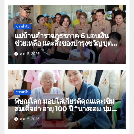
ข่าวทั่วไป
แม่บ้านตำรวจภูธรภาค 6 มอบเงิน
ช่วยเหลือ และสิ่งของบำรุงขวัญ บุตร-
ธิดา ข้าราชการตำรวจจังหวัด
ส.ค. 5, 2026
อุทัยธานี
ข่าวทั่วไป
พิษณุโลก มอบโล่เกียรติคุณและเข็ม
สมเด็จย่า อายุ 100 ปี “นางจอม นุ่ม
เนตร” ตำบลบ้านกร่าง อำเภอเมือง
ส.ค. 5, 2026