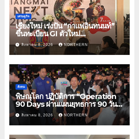
เศรษฐกิจ
เชียงใหม่ เร่งปั้น “กาแฟอินทนนท์”
ขึ้นทะเบียน GI ตัวใหม่
“CHIANGMAI GI NEXT 2026”
สิงหาคม 8, 2026
NORTHERN
ติดอาวุธผู้ประกอบการ 100 ราย ดัน
สินค้าอัตลักษณ์สู่ตลาดพรีเมียม
สังคม
พิษณุโลก ปฏิบัติการ “Operation
90 Days ผ่านแผนยุทธการ 90 วัน
พิชิตยาเสพติด” ปราบปรามกวาดล้าง
สิงหาคม 8, 2026
NORTHERN
ยาเสพติดสถานบันเทิง พบสารเสพติด
4 ราย