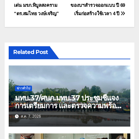
เรื่อง
เด่น มรภ.พิบูลสงคราม
ของบฯสำรวจออกแบบ ปี 69
“ดร.สมไทย วงษ์เจริญ”
เริ่มก่อสร้างใช้เวลา 4 ปี
Related Post
ข่าวทั่วไป
มทบ.37/ศบภ.มทบ.37 ประชุมชี้แจง
การเตรียมการ และตรวจความพร้อม
ด้านการบรรเทาสาธารณภัย
ส.ค. 7, 2026