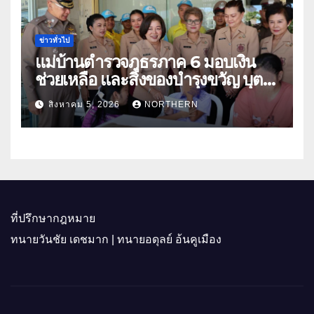
ข่าวทั่วไป
แม่บ้านตำรวจภูธรภาค 6 มอบเงิน
ช่วยเหลือ และสิ่งของบำรุงขวัญ บุตร-
ธิดา ข้าราชการตำรวจจังหวัด
สิงหาคม 5, 2026
NORTHERN
อุทัยธานี
ที่ปรึกษากฎหมาย
ทนายวันชัย เดชมาก | ทนายอดุลย์ อ้นคูเมือง