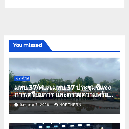
You missed
ข่าวทั่วไป
มทบ.37/ศบภ.มทบ.37 ประชุมชี้แจง
การเตรียมการ และตรวจความพร้อม
ด้านการบรรเทาสาธารณภัย
สิงหาคม 7, 2026
NORTHERN