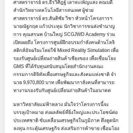
ศาสตราจารย์ ดร.ธีรวิศิฎฐ์ เลาหะเพ็ญแสง คณบดี
สำนักวิทยาเทคโนโลยีสารสนเทศ ผู้ช่วย
ศาสตราจารย์ ดร.สันติชัย วิชา หัวหน้าโครงการฯ
นายณัฐกฤต แก้วประทุม นักวิชาการขนส่งชํานาญ
การ คุณสรนพ บ้านใหญ่ SCGJWD Academy ร่วม
เปิดเผยถึง โครงการศูนย์ฝึกอบรมกำลังคนด้านโลจิ
สติกส์อัจฉริยะโดยใช้ Mixed Reality Simulation เพื่อ
รองรับศูนย์เปลี่ยนถ่ายสินค้าเชียงของ เพื่อเชื่อมโยง
GMS ที่ได้รับทุนสนับสนุนโดยสำนักงานคณะ
กรรมการดิจิทัลเพื่อเศรษฐกิจและสังคมแห่งชาติ จำ
นวย 9,970,800 บาท เพื่อพัฒนากาลังคนที่สามารถ
ทางานรองรับกับศูนย์เปลี่ยนถ่ายสินค้าในอนาคต
มหาวิทยาลัยแม่ฟ้าหลวง มั่นใจว่าโครงการนี้จะ
บรรลุเป้าหมาย ส่งผลลัพธ์ที่ยิ่งใหญ่และประโยชน์ต่อ
ประเทศชาติ ขับเคลื่อนเศรษฐกิจในภูมิภาค ดึงดูดนัก
ลงทุน กระตุ้นเศรษฐกิจ ส่งเสริมการค้าขาย เชื่อมโยง