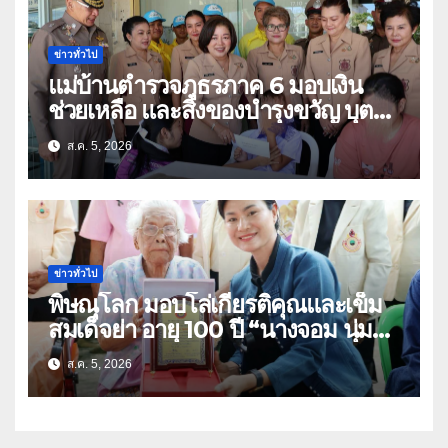
ข่าวทั่วไป
แม่บ้านตำรวจภูธรภาค 6 มอบเงิน
ช่วยเหลือ และสิ่งของบำรุงขวัญ บุตร-
ธิดา ข้าราชการตำรวจจังหวัด
ส.ค. 5, 2026
อุทัยธานี
ข่าวทั่วไป
พิษณุโลก มอบโล่เกียรติคุณและเข็ม
สมเด็จย่า อายุ 100 ปี “นางจอม นุ่ม
เนตร” ตำบลบ้านกร่าง อำเภอเมือง
ส.ค. 5, 2026