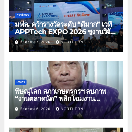
การศึกษา
มฟล. คว้ารางวัลระดับ “ดีมาก” เวที
APPTech EXPO 2026 ชูงานวิจัย
สมุนไพร ขับเคลื่อนนวัตกรรมสู่เชิง
สิงหาคม 7, 2026
NORTHERN
พาณิชย์
เกษตร
พิษณุโลก สภาเกษตรกรฯ ลบภาพ
“งานตลาดนัด” พลิกโฉมงาน
“เกษตรรุ่งเรืองเมืองสองแคว 69” มุ่ง
สิงหาคม 6, 2026
NORTHERN
ประโยชน์เกษตรกร ดึงนวัตกรรม-จับ
คู่ธุรกิจดันสินค้าเกษตรสู่สากล (คลิป)