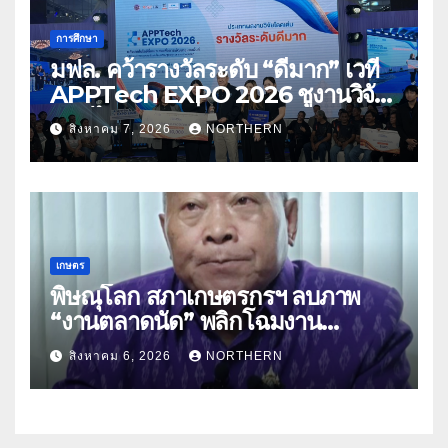
การศึกษา
มฟล. คว้ารางวัลระดับ “ดีมาก” เวที
APPTech EXPO 2026 ชูงานวิจัย
สมุนไพร ขับเคลื่อนนวัตกรรมสู่เชิง
สิงหาคม 7, 2026
NORTHERN
พาณิชย์
เกษตร
พิษณุโลก สภาเกษตรกรฯ ลบภาพ
“งานตลาดนัด” พลิกโฉมงาน
“เกษตรรุ่งเรืองเมืองสองแคว 69” มุ่ง
สิงหาคม 6, 2026
NORTHERN
ประโยชน์เกษตรกร ดึงนวัตกรรม-จับ
คู่ธุรกิจดันสินค้าเกษตรสู่สากล (คลิป)