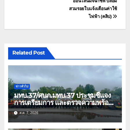
ออนไลน์มิจฉาชีพ ปลอม
เรื่อง
สวมรอยใบแจ้งเตือนค่าใช้
ไฟฟ้า (คลิป)
Related Post
ข่าวทั่วไป
มทบ.37/ศบภ.มทบ.37 ประชุมชี้แจง
การเตรียมการ และตรวจความพร้อม
ด้านการบรรเทาสาธารณภัย
ส.ค. 7, 2026