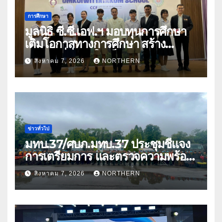
การศึกษา
มูลนิธิ ซี.ซี.เอฟ.ฯ มอบทุนการศึกษา
เติมโอกาสทางการศึกษา สร้าง
อนาคตที่มั่นคงให้เด็กและเยาวชน
สิงหาคม 7, 2026
NORTHERN
ด้อยโอกาส
ข่าวทั่วไป
มทบ.37/ศบภ.มทบ.37 ประชุมชี้แจง
การเตรียมการ และตรวจความพร้อม
ด้านการบรรเทาสาธารณภัย
สิงหาคม 7, 2026
NORTHERN