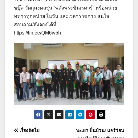
ซบุ๊ค วัตถุมงคลรุ่น “พลังพระชินเรศวร์” หรือหน่วย
ทหารทุกหน่วย ในวัน และเวลาราชการ สนใจ
สอบถาม/สั่งจองได้ที่
https://lin.ee/QM6iv5h
แนะแนว
เรื่องถัดไป
พะเยา ปั่นป่วน! แชร์ว่อน