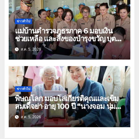
ข่าวทั่วไป
แม่บ้านตำรวจภูธรภาค 6 มอบเงิน
ช่วยเหลือ และสิ่งของบำรุงขวัญ บุตร-
ธิดา ข้าราชการตำรวจจังหวัด
ส.ค. 5, 2026
อุทัยธานี
ข่าวทั่วไป
พิษณุโลก มอบโล่เกียรติคุณและเข็ม
สมเด็จย่า อายุ 100 ปี “นางจอม นุ่ม
เนตร” ตำบลบ้านกร่าง อำเภอเมือง
ส.ค. 5, 2026