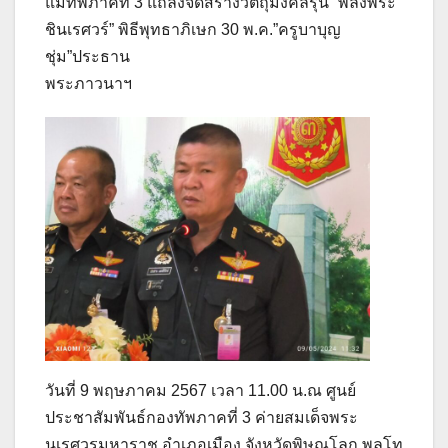
แม่ทัพภาคที่ 3 แถลงจัดสร้างวัตถุมงคลรุ่น “พลังพระ
ชินเรศวร์” พิธีพุทธาภิเษก 30 พ.ค.”ครูบาบุญ
ชุ่ม”ประธาน
พระภาวนาฯ
วันที่ 9 พฤษภาคม 2567 เวลา 11.00 น.ณ ศูนย์
ประชาสัมพันธ์กองทัพภาคที่ 3 ค่ายสมเด็จพระ
นเรศวรมหาราช อำเภอเมือง จังหวัดพิษณุโลก พลโท