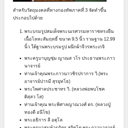
สำหรับวัตถุมงคลที่ทางกองทัพภาคที่ 3 จัดทำขึ้น
ประกอบไปด้วย
พระบรมรูปสมเด็จพระนเรศวรมหาราชทรงยืน
เนื้อโลหะสัมฤทธิ์ ขนาด 9.5 นิ้ว รวมฐาน 12.99
นิ้ว ใต้ฐานพระบรมรูป ผนึกผ้าจีวรพระเกจิ
พระครูบาบุญชุ่ม ญาณส วโร ประธานพระภาว
นาจารย์
ท่านเจ้าคุณพระภาวนาวชิรปราการ วิ.(พระ
อาจารย์ปารมี สุรยุทโธ)
พระไพศาลประชาทร วิ. (หลวงพ่อพบโชค
ติสฺสว โส)
ท่านเจ้าคุณ พระพิศาลญาณวงศ์ ดร. (หลวงปู่
ทองดี อนีโฆ)
พระอธิการ ลี อตุโล
พระครูบาสมุห์วรฉัตร สุจิตโต พระภาวนาจารย์