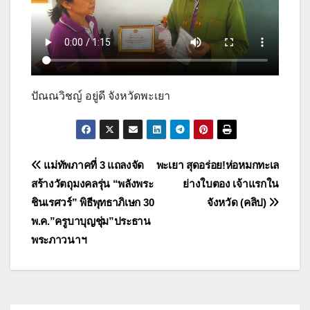
ปัณณวิชญ์ อยู่ดี จังหวัดพะเยา
แนะแนว
แม่ทัพภาคที่ 3 แถลงจัด
พะเยา สุดอร่อย!ห่อหมกทะเล
สร้างวัตถุมงคลรุ่น “พลังพระ
ย่างใบตอง เจ้าแรกใน
เรื่อง
ชินเรศวร์” พิธีพุทธาภิเษก 30
จังหวัด (คลิป)
พ.ค.”ครูบาบุญชุ่ม”ประธาน
พระภาวนาฯ