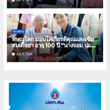
ส.ค. 5, 2026
อุทัยธานี
ข่าวทั่วไป
พิษณุโลก มอบโล่เกียรติคุณและเข็ม
สมเด็จย่า อายุ 100 ปี “นางจอม นุ่ม
เนตร” ตำบลบ้านกร่าง อำเภอเมือง
ส.ค. 5, 2026