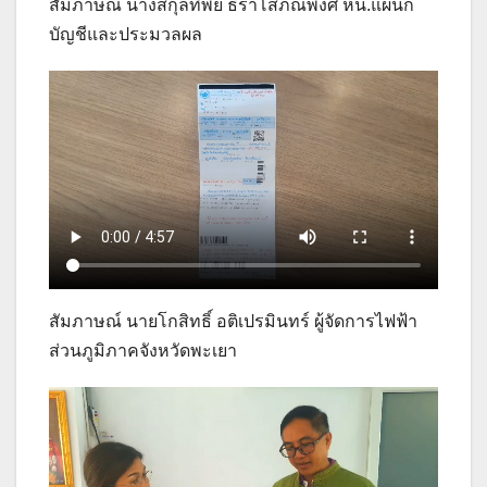
สัมภาษณ์ นางสกุลทิพย์ ธีราโสภณพงศ์ หน.แผนก
บัญชีและประมวลผล
สัมภาษณ์ นายโกสิทธิ์ อติเปรมินทร์ ผู้จัดการไฟฟ้า
ส่วนภูมิภาคจังหวัดพะเยา