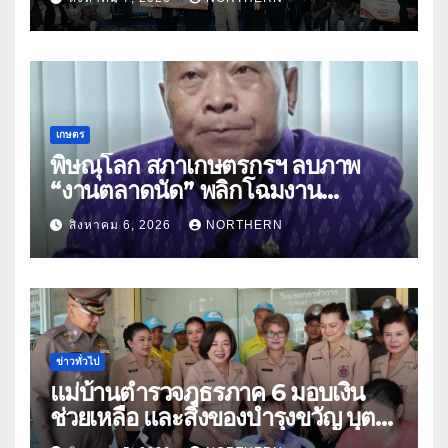
พาณิชย์
เกษตร
พิษณุโลก สภาเกษตรกรฯ ลบภาพ
“งานตลาดนัด” พลิกโฉมงาน
“เกษตรรุ่งเรืองเมืองสองแคว 69” มุ่ง
สิงหาคม 6, 2026
NORTHERN
ประโยชน์เกษตรกร ดึงนวัตกรรม-จับ
คู่ธุรกิจดันสินค้าเกษตรสู่สากล (คลิป)
ข่าวทั่วไป
แม่บ้านตำรวจภูธรภาค 6 มอบเงิน
ช่วยเหลือ และสิ่งของบำรุงขวัญ บุตร-
ธิดา ข้าราชการตำรวจจังหวัด