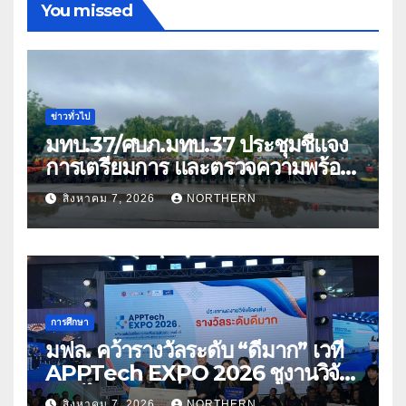
You missed
ข่าวทั่วไป
มทบ.37/ศบภ.มทบ.37 ประชุมชี้แจง
การเตรียมการ และตรวจความพร้อม
ด้านการบรรเทาสาธารณภัย
สิงหาคม 7, 2026
NORTHERN
การศึกษา
มฟล. คว้ารางวัลระดับ “ดีมาก” เวที
APPTech EXPO 2026 ชูงานวิจัย
สมุนไพร ขับเคลื่อนนวัตกรรมสู่เชิง
สิงหาคม 7, 2026
NORTHERN