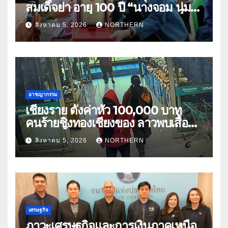
สมเด็จย่า อายุ 100 ปี “นางจอม นุ่ม
เนตร” ตำบลบ้านกร่าง อำเภอเมือง
สิงหาคม 5, 2026
NORTHERN
อาชญากรรม
เชียงราย ตั้งค่าหัว 100,000 บาท
คนร้ายชิงทองเชียงของ ลาวพบเสื้อผ้า
คนร้ายตั้งจุดตรวจตามเส้นทาง
สิงหาคม 5, 2026
NORTHERN
เศรษฐกิจ
ภาวะเศรษฐกิจและการเงินภาคเหนือ