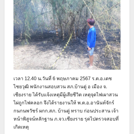
เวลา​ 12.40 น.วันที่ 6 พฤษภาคม 2567 ร.ต.อ.เดช
ไชยวุฒิ พนักงานสอบสวน สภ.บ้านดู่ อ เมือง จ.
เชียงราย ได้รับแจ้งเหตุมีผู้เสียชีวิต เหตุจุด​ไฟเผาสวน
ไผ่ถูกไฟคลอก จึงได้รายงานให้ พ.ต.อ.อานันท์จักร์
กนกนพวัชร์ ผกก.สภ. บ้านดู่ ทราบ ก่อนประสาน เจ้า
หน้าพิสูจน์หลักฐาน ภ.จว.เชียงราย รุดไปตรวจสอบที่
เกิดเหตุ