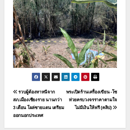
แนะแนว
รวบผู้ต้องหาหนีจาก
พระเปิดร้านเครื่องเขียน -โซ
สภ.เมืองเชียงราย นานกว่า
ห่วยครบวงจรราคาตามใจ
เรื่อง
3 เดือน โผล่ชายแดน เตรียม
ไม่มีเงินให้ฟรี (คลิป)
ออกนอกประเทศ