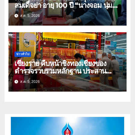
สมเด็จย่า อายุ 100 ปี “นางจอม นุ่ม
เนตร” ตำบลบ้านกร่าง อำเภอเมือง
ส.ค. 5, 2026
ข่าวทั่วไป
เชียงราย คืบหน้าชิงทองเชียงของ
ตำรวจรวบรวมหลักฐาน ประสาน
สปป.ลาว ติดตามจับกุม
ส.ค. 5, 2026