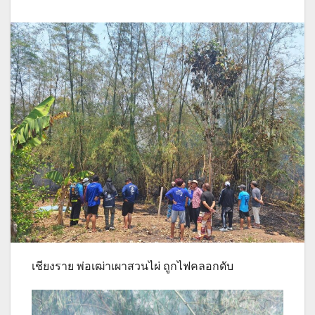
เชียงราย พ่อเฒ่าเผาสวนไผ่ ถูกไฟคลอกดับ