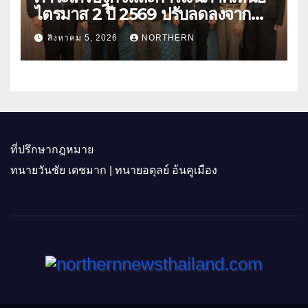
ไตรมาส 2 ปี 2569 ปรับลดลงจาก
ราคาพลังงาน ค่าครองชีพ
สิงหาคม 5, 2026
NORTHERN
ที่ปรึกษากฎหมาย
ทนายวันชัย เดชมาก | ทนายอดุลย์ อ้นคูเมือง