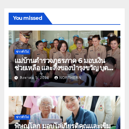
You missed
ข่าวทั่วไป
แม่บ้านตำรวจภูธรภาค 6 มอบเงิน
ช่วยเหลือ และสิ่งของบำรุงขวัญ บุตร-
ธิดา ข้าราชการตำรวจจังหวัด
สิงหาคม 5, 2026
NORTHERN
อุทัยธานี
ข่าวทั่วไป
พิษณุโลก มอบโล่เกียรติคุณและเข็ม