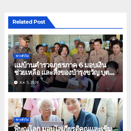
Related Post
ข่าวทั่วไป
แม่บ้านตำรวจภูธรภาค 6 มอบเงิน
ช่วยเหลือ และสิ่งของบำรุงขวัญ บุตร-
ธิดา ข้าราชการตำรวจจังหวัด
ส.ค. 5, 2026
อุทัยธานี
ข่าวทั่วไป
พิษณุโลก มอบโล่เกียรติคุณและเข็ม