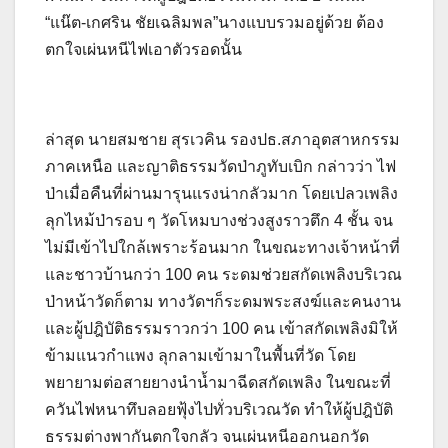
“แน๊ต-เกศริน ชัยเฉลิมพล”นางแบบรวมอยู่ด้วย ต้อง
ตกใจเผ่นหนีไฟเอาตัวรอดนั้น
ล่าสุด นายสมชาย สุรเวคิน รองปธ.สภาอุตสาหกรรม
ภาคเหนือ และญาติธรรมวัดป่าภูทับเบิก กล่าวว่า ไฟ
ป่าเมื่อคืนที่ผ่านมารุนแรงน่ากลัวมาก โดยเปลวเพลิง
ลุกไหม้ป่ารอบ ๆ วัดโหมบางช่วงสูงราวตึก 4 ชั้น จน
ไม่มีเข้าไปใกล้เพราะร้อนมาก ในขณะทางเจ้าหน้าที่
และชาวบ้านกว่า 100 คน ระดมช่วยสกัดเพลิงบริเวณ
ป่าหน้าวัดก็ตาม ทางวัดฯก็ระดมพระสงฆ์และคนงาน
และผู้ปฎิบัติธรรมราวกว่า 100 คน เข้าสกัดเพลิงมิให้
ข้ามแนวกำแพง ลุกลามเข้ามาในพื้นที่วัด โดย
พยายามต่อสายยางนำน้ำมาฉีดสกัดเพลิง ในขณะที่
ควันไฟหนาทึบลอยฟุ้งไปทั่วบริเวณวัด ทำให้ผู้ปฎิบัติ
ธรรมต่างพากันตกใจกลัว จนเผ่นหนีออกนอกวัด