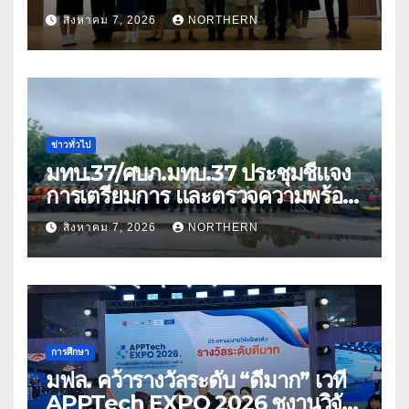
อนาคตที่มั่นคงให้เด็กและเยาวชน
สิงหาคม 7, 2026
NORTHERN
ด้อยโอกาส
ข่าวทั่วไป
มทบ.37/ศบภ.มทบ.37 ประชุมชี้แจง
การเตรียมการ และตรวจความพร้อม
ด้านการบรรเทาสาธารณภัย
สิงหาคม 7, 2026
NORTHERN
การศึกษา
มฟล. คว้ารางวัลระดับ “ดีมาก” เวที
APPTech EXPO 2026 ชูงานวิจัย