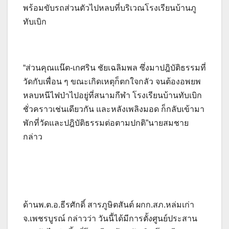
พร้อมขับรถส่วนตัวไปหลบที่บริเวณโรงเรียนบ้านภู
ทับเบิก
“ส่วนคุณแน๊ต-เกศริน ชัยเฉลิมพล ซึ่งมาปฎิบัติธรรมที่
วัดกับเพื่อน ๆ ขณะเกิดเหตุก็ตกใจกลัว จนต้องอพยพ
หลบหนีไฟป่าไปอยู่ที่สนามกีฬา โรงเรียนบ้านทับเบิก
ชั่วคราวเช่นเดียวกัน และหลังเพลิงมอด ก็กลับเข้ามา
พักที่วัดและปฎิบัติธรรมต่อตามปกติ”นายสมชาย
กล่าว
ด้านพ.ต.อ.ธีรศักดิ์ สารภูษิตสันต์ ผกก.สภ.หล่มเก่า
จ.เพชรบูรณ์ กล่าวว่า วันนี้ได้มีการตั้งศูนย์ประสาน