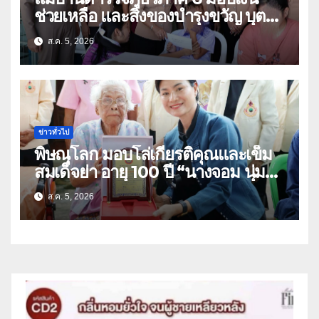
ช่วยเหลือ และสิ่งของบำรุงขวัญ บุตร-
ธิดา ข้าราชการตำรวจจังหวัด
ส.ค. 5, 2026
อุทัยธานี
ข่าวทั่วไป
พิษณุโลก มอบโล่เกียรติคุณและเข็ม
สมเด็จย่า อายุ 100 ปี “นางจอม นุ่ม
เนตร” ตำบลบ้านกร่าง อำเภอเมือง
ส.ค. 5, 2026