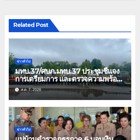
Related Post
ข่าวทั่วไป
มทบ.37/ศบภ.มทบ.37 ประชุมชี้แจง
การเตรียมการ และตรวจความพร้อม
ด้านการบรรเทาสาธารณภัย
ส.ค. 7, 2026
ข่าวทั่วไป
แม่บ้านตำรวจภูธรภาค 6 มอบเงิน