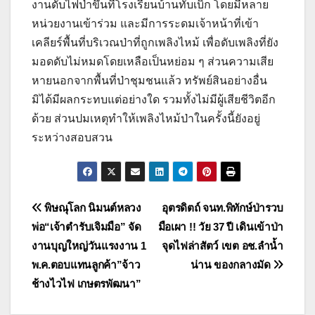
งานดับไฟป่าขึ้นที่โรงเรียนบ้านทับเบิก โดยมีหลาย
หน่วยงานเข้าร่วม และมีการระดมเจ้าหน้าที่เข้า
เคลียร์พื้นที่บริเวณป่าที่ถูกเพลิงไหม้ เพื่อดับเพลิงที่ยัง
มอดดับไม่หมดโดยเหลือเป็นหย่อม ๆ ส่วนความเสีย
หายนอกจากพื้นที่ป่าชุมชนแล้ว ทรัพย์สินอย่างอื่น
มิได้มีผลกระทบแต่อย่างใด รวมทั้งไม่มีผู้เสียชีวิตอีก
ด้วย ส่วนปมเหตุทำให้เพลิงไหม้ป่าในครั้งนี้ยังอยู่
ระหว่างสอบสวน
แนะแนว
พิษณุโลก นิมนต์หลวง
อุตรดิตถ์ จนท.พิทักษ์ป่ารวบ
พ่อ“เจ้าตำรับเจิมมือ” จัด
มือเผา !! วัย 37 ปี เดินเข้าป่า
เรื่อง
งานบุญใหญ่วันแรงงาน 1
จุดไฟล่าสัตว์ เขต อช.ลำน้ำ
พ.ค.ตอบแทนลูกค้า”จ้าว
น่าน ของกลางมัด
ช้างไวไฟ เกษตรพัฒนา”