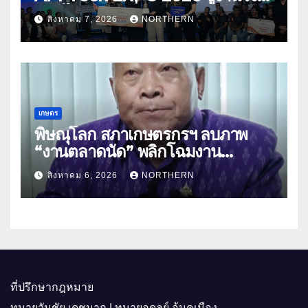
สมุนไพร ขับเคลื่อนนวัตกรรมสู่เชิง
สิงหาคม 7, 2026
NORTHERN
พาณิชย์
เกษตร
พิษณุโลก สภาเกษตรกรฯ ลบภาพ
“งานตลาดนัด” พลิกโฉมงาน
“เกษตรรุ่งเรืองเมืองสองแคว 69” มุ่ง
สิงหาคม 6, 2026
NORTHERN
ประโยชน์เกษตรกร ดึงนวัตกรรม-จับ
คู่ธุรกิจดันสินค้าเกษตรสู่สากล (คลิป)
ที่ปรึกษากฎหมาย
ทนายวันชัย เดชมาก | ทนายอดุลย์ อ้นคูเมือง