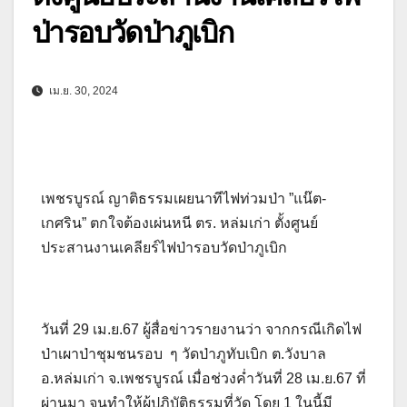
ป่ารอบวัดป่าภูเบิก
เม.ย. 30, 2024
เพชรบูรณ์ ญาติธรรมเผยนาทีไฟท่วมป่า ”แน๊ต-
เกศริน” ตกใจต้องเผ่นหนี ตร. หล่มเก่า ตั้งศูนย์
ประสานงานเคลียร์ไฟป่ารอบวัดป่าภูเบิก
วันที่ 29 เม.ย.67 ผู้สื่อข่าวรายงานว่า จากกรณีเกิดไฟ
ป่าเผาป่าชุมชนรอบ ๆ วัดป่าภูทับเบิก ต.วังบาล
อ.หล่มเก่า จ.เพชรบูรณ์ เมื่อช่วงค่ำวันที่ 28 เม.ย.67 ที่
ผ่านมา จนทำให้ผู้ปฎิบัติธรรมที่วัด โดย 1 ในนี้มี