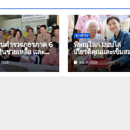
ข่าวทั่วไป
้านตำรวจภูธรภาค 6
พิษณุโลก มอบโล่
ินช่วยเหลือ และ
เกียรติคุณและเข็มสม
องบำรุงขวัญ บุตร-
ย่า อายุ 100 ปี “นางจอม
, 2026
ส.ค. 5, 2026
นุ่มเนตร” ตำบลบ้าน
ัดอุทัยธานี
กร่าง อำเภอเมือง