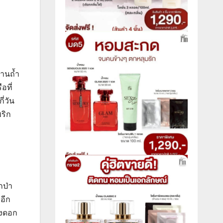
้านถ้ำ
อที่
่วัน
ริก
กป่า
อีก
างดอก