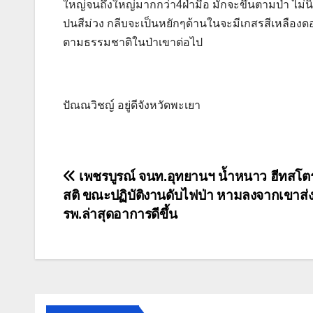
ใหญ่จนถึงใหญ่มากกว่า4ฝ่ามือ มักจะขึ้นตามป่า ไม
ปนสีม่วง กลีบจะเป็นหยักๆด้านในจะมีเกสรสีเหลืองดอ
ตามธรรมชาติในป่าเขาต่อไป
ปัณณวิชญ์ อยู่ดีจังหวัดพะเยา
แนะแนว
เพชรบูรณ์ จนท.อุทยานฯ น้ำหนาว ฮีทสโ
สติ ขณะปฏิบัติงานดับไฟป่า หามลงจากเขาส่
เรื่อง
รพ.ล่าสุดอาการดีขึ้น