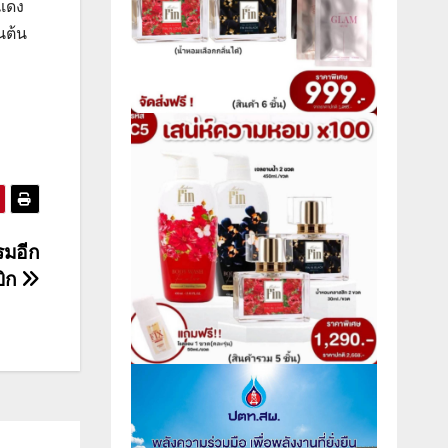
ีแดง
นต้น
รมอีก
บิก