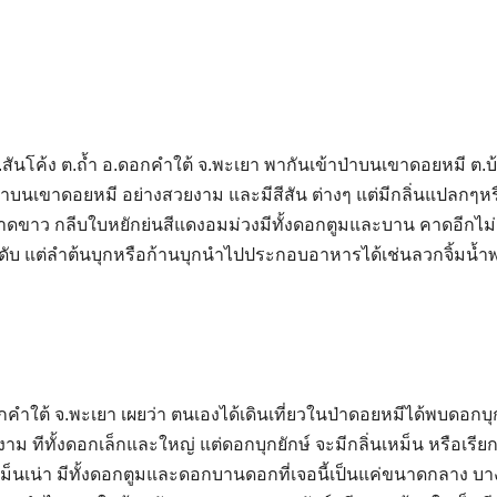
่ ต.สันโค้ง ต.ถ้ำ อ.ดอกคำใต้ จ.พะเยา พากันเข้าป่าบนเขาดอยหมี ต.บ
่าบนเขาดอยหมี อย่างสวยงาม และมีสีสัน ต่างๆ แต่มีกลิ่นแปลกๆหรื
าดขาว กลีบใบหยักย่นสีแดงอมม่วงมีทั้งดอกตูมและบาน คาดอีกไม่กี
ะดับ แต่ลำต้นบุกหรือก้านบุกนำไปประกอบอาหารได้เช่นลวกจิ้มน้ำพ
คำใต้ จ.พะเยา เผยว่า ตนเองได้เดินเที่ยวในป่าดอยหมีได้พบดอกบุ
ม ทีทั้งดอกเล็กและใหญ่ แต่ดอกบุกยักษ์ จะมีกลิ่นเหม็น หรือเรียก
นเหม็นเน่า มีทั้งดอกตูมและดอกบานดอกที่เจอนี้เป็นแค่ขนาดกลาง บ