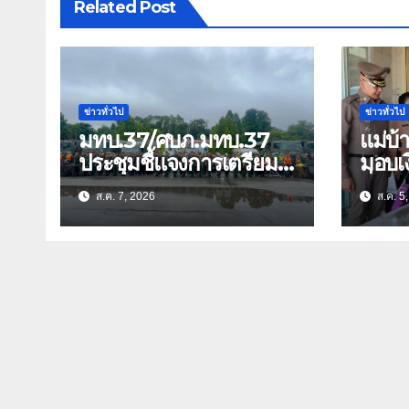
Related Post
ข่าวทั่วไป
ข่าวทั่วไป
มทบ.37/ศบภ.มทบ.37
แม่บ
ประชุมชี้แจงการเตรียม
มอบเง
การ และตรวจความ
สิ่งข
ส.ค. 7, 2026
ส.ค. 5
พร้อมด้านการบรรเทา
ธิดา ข้าราชการตำรวจ
สาธารณภัย
จังหว