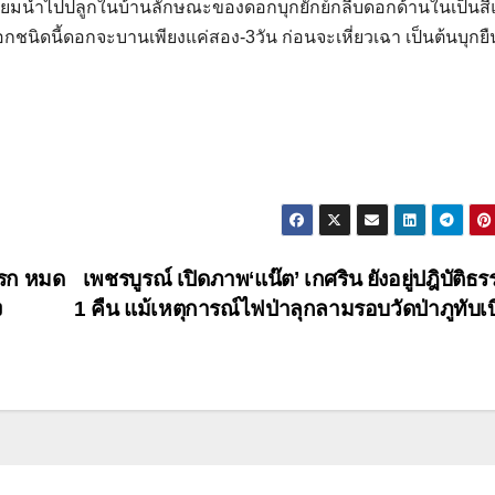
่นิยมนำไปปลูกในบ้านลักษณะของดอกบุกยักย์กลีบดอกด้านในเป็นส
กชนิดนี้ดอกจะบานเพียงแค่สอง-3วัน ก่อนจะเหี่ยวเฉา เป็นต้นบุกยื
ตรก หมด
เพชรบูรณ์ เปิดภาพ‘แน๊ต’ เกศริน ยังอยู่ปฎิบัติธร
ง
1 คืน แม้เหตุการณ์ไฟป่าลุกลามรอบวัดป่าภูทับเ