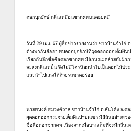
ดอกบุกยักษ์ กลิ่นเหมือนซากศพบนดอยหมี
วันที่ 29 เม.ย.67 ผู้สื่อข่าวรายงานว่า ชาวบ้านจำไก
ต่างพากันฮือฮา พบดอกบุกยักษ์ที่ผุดดอกออกเต็มผืนป
เรียกกันอีกชื่อคือดอกซากศพ มีลักษณะคล้ายกับผักก
จะส่งกลิ่นเหม็น จึงไม่มีใครนิยมนำไปเป็นดอกไม้ปร
และนำไปแกงได้ด้วยรสชาดอร่อย
นายพนงค์ สมวงค์วาล ชาวบ้านจำไก่ ต.สันโค้ง อ.ดอก
ผุดดอกออกกระจายเต็มผืนป่าบนเขา มีสีสันอย่างสวยงา
ชื่อคือดอกซากศพ เนื่องจากเมื่อบานเต็มที่จะมีกลิ่