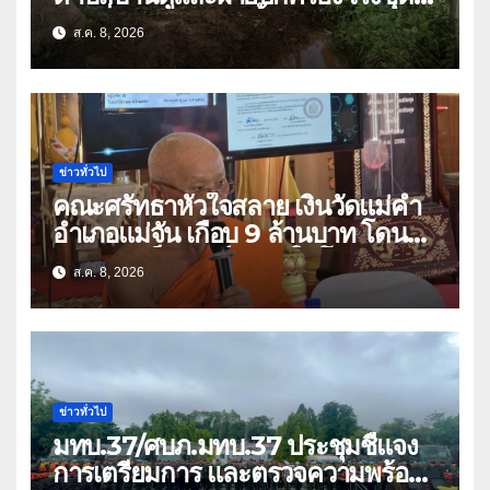
ลอกสิ่งกีดขวางทางน้ำ ป้องกันและลด
ส.ค. 8, 2026
ปัญหาน้ำท่วม
ข่าวทั่วไป
คณะศรัทธาหัวใจสลาย เงินวัดแม่คำ
อำเภอแม่จัน เกือบ 9 ล้านบาท โดน
แก๊งคอลเซ็นเตอร์หลอกให้โอนข้ามปีก
ส.ค. 8, 2026
ว่า 66 บัญชี
ข่าวทั่วไป
มทบ.37/ศบภ.มทบ.37 ประชุมชี้แจง
การเตรียมการ และตรวจความพร้อม