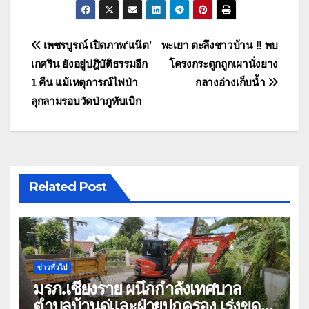
แนะแนว
เพชรบูรณ์ เปิดภาพ‘แน๊ต’
พะเยา ตะลึงชาวบ้าน !! พบ
เกศริน ยังอยู่ปฎิบัติธรรมอีก
โครงกระดูกถูกเผานั่งยาง
เรื่อง
1 คืน แม้เหตุการณ์ไฟป่า
กลางอ่างเก็บน้ำ
ลุกลามรอบวัดป่าภูทับเบิก
Related Post
ข่าวทั่วไป
มรภ.เชียงราย ผนึกกำลังเทศบาล
ตำบลบ้านดู่และฝ่ายปกครอง เร่งขุด