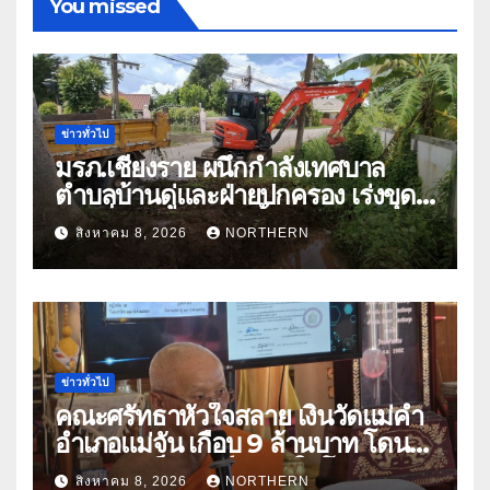
You missed
ข่าวทั่วไป
มรภ.เชียงราย ผนึกกำลังเทศบาล
ตำบลบ้านดู่และฝ่ายปกครอง เร่งขุด
ลอกสิ่งกีดขวางทางน้ำ ป้องกันและลด
สิงหาคม 8, 2026
NORTHERN
ปัญหาน้ำท่วม
ข่าวทั่วไป
คณะศรัทธาหัวใจสลาย เงินวัดแม่คำ
อำเภอแม่จัน เกือบ 9 ล้านบาท โดน
แก๊งคอลเซ็นเตอร์หลอกให้โอนข้าม
สิงหาคม 8, 2026
NORTHERN