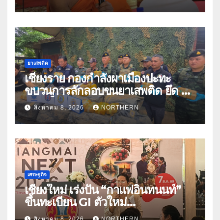
ปีกว่า 66 บัญชี
ยาเสพติด
เชียงราย กองกำลังผาเมืองปะทะ
ขบวนการลักลอบขนยาเสพติด ยึด 2
ล้านเม็ด
สิงหาคม 8, 2026
NORTHERN
เศรษฐกิจ
เชียงใหม่ เร่งปั้น “กาแฟอินทนนท์”
ขึ้นทะเบียน GI ตัวใหม่
“CHIANGMAI GI NEXT 2026”
สิงหาคม 8, 2026
NORTHERN