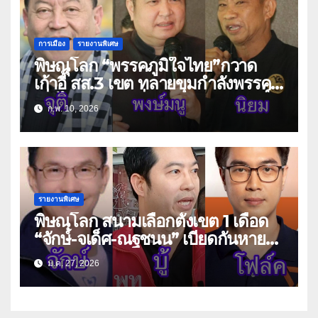
การเมือง
รายงานพิเศษ
พิษณุโลก “พรรคภูมิใจไทย”กวาด
เก้าอี้ สส.3 เขต ทลายขุมกำลังพรรค
เพื่อไทย ดุจกระบี่เดียวดาย “สมศักดิ์-
ก.พ. 10, 2026
มนต์ชัย”เพลี่ยงพล้ำ
รายงานพิเศษ
พิษณุโลก สนามเลือกตั้งเขต 1 เดือด
“จักษ์-จเด็ศ-ณฐชนน” เบียดกันหายใจ
รดต้นคอ
ม.ค. 27, 2026