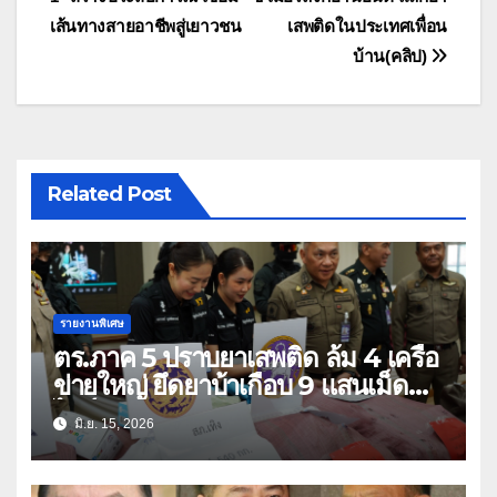
เรื่อง
เส้นทางสายอาชีพสู่เยาวชน
เสพติดในประเทศเพื่อน
บ้าน(คลิป)
Related Post
รายงานพิเศษ
ตร.ภาค 5 ปราบยาเสพติด ล้ม 4 เครือ
ข่ายใหญ่ ยึดยาบ้าเกือบ 9 แสนเม็ด
ไอซ์-คีตามีนกว่า 1 ตัน
มิ.ย. 15, 2026