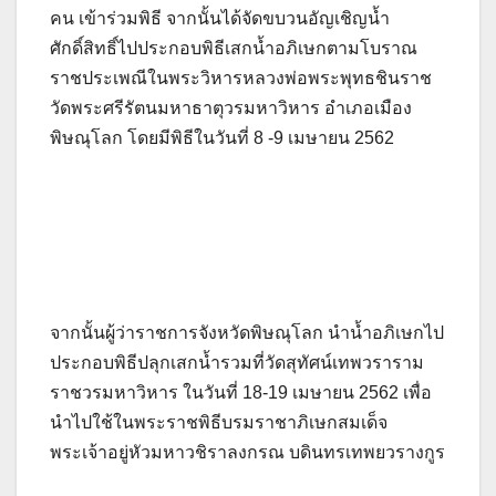
คน เข้าร่วมพิธี จากนั้นได้จัดขบวนอัญเชิญน้ำ
ศักดิ์สิทธิ์ไปประกอบพิธีเสกน้ำอภิเษกตามโบราณ
ราชประเพณีในพระวิหารหลวงพ่อพระพุทธชินราช
วัดพระศรีรัตนมหาธาตุวรมหาวิหาร อำเภอเมือง
พิษณุโลก โดยมีพิธีในวันที่ 8 -9 เมษายน 2562
จากนั้นผู้ว่าราชการจังหวัดพิษณุโลก นำน้ำอภิเษกไป
ประกอบพิธีปลุกเสกน้ำรวมที่วัดสุทัศน์เทพวราราม
ราชวรมหาวิหาร ในวันที่ 18-19 เมษายน 2562 เพื่อ
นำไปใช้ในพระราชพิธีบรมราชาภิเษกสมเด็จ
พระเจ้าอยู่หัวมหาวชิราลงกรณ บดินทรเทพยวรางกูร