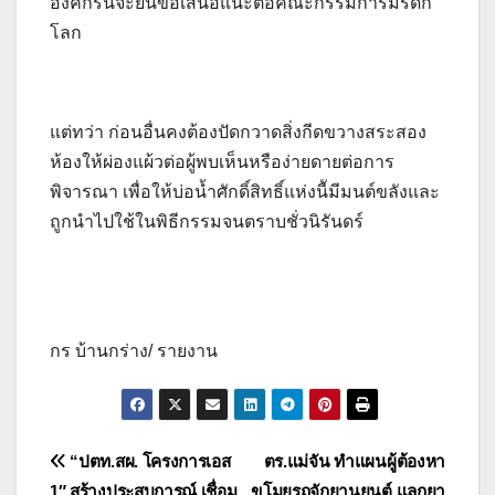
องค์กรนี้จะยื่นข้อเสนอแนะต่อคณะกรรมการมรดก
โลก
แต่ทว่า ก่อนอื่นคงต้องปัดกวาดสิ่งกีดขวางสระสอง
ห้องให้ผ่องแผ้วต่อผู้พบเห็นหรือง่ายดายต่อการ
พิจารณา เพื่อให้บ่อน้ำศักดิ์สิทธิ์แห่งนีัมีมนต์ขลังและ
ถูกนำไปใช้ในพิธีกรรมจนตราบชั่วนิรันดร์
กร บ้านกร่าง/ รายงาน
แนะแนว
“ปตท.สผ. โครงการเอส
ตร.แม่จัน ทำแผนผู้ต้องหา
1″ สร้างประสบการณ์ เชื่อม
ขโมยรถจักยานยนต์ แลกยา