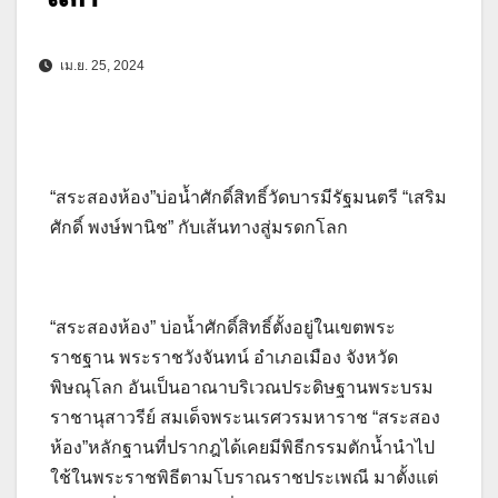
เม.ย. 25, 2024
“สระสองห้อง”บ่อน้ำศักดิ์สิทธิ์วัดบารมีรัฐมนตรี “เสริม
ศักดิ์ พงษ์พานิช” กับเส้นทางสู่มรดกโลก
“สระสองห้อง” บ่อน้ำศักดิ์สิทธิ์ตั้งอยู่ในเขตพระ
ราชฐาน พระราชวังจันทน์ อำเภอเมือง จังหวัด
พิษณุโลก อันเป็นอาณาบริเวณประดิษฐานพระบรม
ราชานุสาวรีย์ สมเด็จพระนเรศวรมหาราช “สระสอง
ห้อง”หลักฐานที่ปรากฎได้เคยมีพิธีกรรมตักน้ำนำไป
ใช้ในพระราชพิธีตามโบราณราชประเพณี มาตั้งแต่