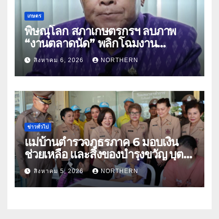
เกษตร
พิษณุโลก สภาเกษตรกรฯ ลบภาพ
“งานตลาดนัด” พลิกโฉมงาน
“เกษตรรุ่งเรืองเมืองสองแคว 69” มุ่ง
สิงหาคม 6, 2026
NORTHERN
ประโยชน์เกษตรกร ดึงนวัตกรรม-จับ
คู่ธุรกิจดันสินค้าเกษตรสู่สากล (คลิป)
ข่าวทั่วไป
แม่บ้านตำรวจภูธรภาค 6 มอบเงิน
ช่วยเหลือ และสิ่งของบำรุงขวัญ บุตร-
ธิดา ข้าราชการตำรวจจังหวัด
สิงหาคม 5, 2026
NORTHERN
อุทัยธานี