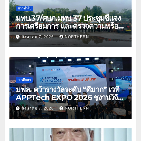
ข่าวทั่วไป
มทบ.37/ศบภ.มทบ.37 ประชุมชี้แจง
การเตรียมการ และตรวจความพร้อม
ด้านการบรรเทาสาธารณภัย
สิงหาคม 7, 2026
NORTHERN
การศึกษา
มฟล. คว้ารางวัลระดับ “ดีมาก” เวที
APPTech EXPO 2026 ชูงานวิจัย
สมุนไพร ขับเคลื่อนนวัตกรรมสู่เชิง
สิงหาคม 7, 2026
NORTHERN
พาณิชย์