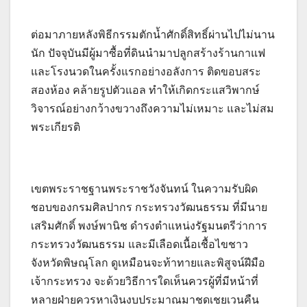
ต่อมาภายหลังพิธีกรรมตักน้ำศักดิ์สิทธิ์ผ่านไปไม่นาน
นัก ปัจจุบันมีผู้มาซื้อที่ดินนำมาปลูกสร้างร้านกาแฟ
และโรงนวดในครั้งแรกอย่างอลังการ ติดขอบสระ
สองห้อง คล้ายรูปตัวแอล ทำให้เกิดกระแสวิพากษ์
วิจารณ์อย่างกว้างขวางถึงความไม่เหมาะ และไม่สม
พระเกียรติ
เขตพระราชฐานพระราชวังจันทน์ ในความรับผิด
ชอบของกรมศิลปากร กระทรวงวัฒนธรรม ที่มีนาย
เสริมศักดิ์ พงษ์พานิช ดำรงตำแหน่งรัฐมนตรีว่าการ
กระทรวงวัฒนธรรม และมีเลือดเนื้อเชื้อไขชาว
จังหวัดพิษณุโลก ดูเหมือนจะท้าทายและพิสูจน์ฝีมือ
เจ้ากระทรวง จะด้วยวิธีการใดเห็นควรผู้ที่มีหน้าที่
หลายฝ่ายควรหาเงินงบประมาณมาชดเชยเวนคืน