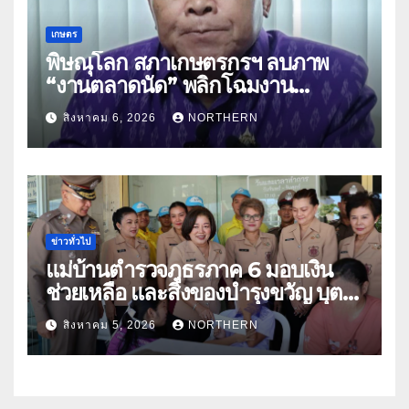
เกษตร
พิษณุโลก สภาเกษตรกรฯ ลบภาพ
“งานตลาดนัด” พลิกโฉมงาน
“เกษตรรุ่งเรืองเมืองสองแคว 69” มุ่ง
สิงหาคม 6, 2026
NORTHERN
ประโยชน์เกษตรกร ดึงนวัตกรรม-จับ
คู่ธุรกิจดันสินค้าเกษตรสู่สากล (คลิป)
ข่าวทั่วไป
แม่บ้านตำรวจภูธรภาค 6 มอบเงิน
ช่วยเหลือ และสิ่งของบำรุงขวัญ บุตร-
ธิดา ข้าราชการตำรวจจังหวัด
สิงหาคม 5, 2026
NORTHERN
อุทัยธานี