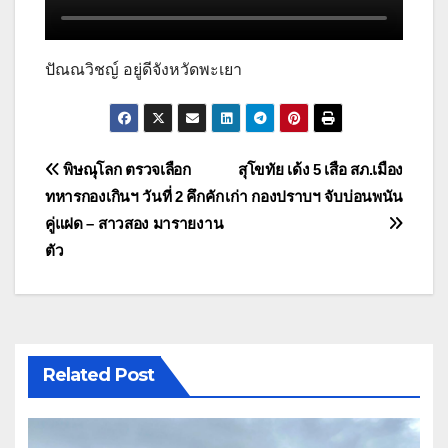
ปัณณวิชญ์ อยู่ดีจังหวัดพะเยา
แนะแนว
พิษณุโลก ตรวจเลือก
สุโขทัย เด้ง 5 เสือ สภ.เมือง
ทหารกองเกินฯ วันที่ 2 คึกคัก
เก่า กองปราบฯ จับบ่อนพนัน
เรื่อง
คู่แฝด – สาวสอง มารายงาน
ตัว
Related Post