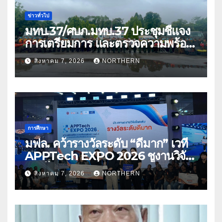
ข่าวทั่วไป
มทบ.37/ศบภ.มทบ.37 ประชุมชี้แจง
การเตรียมการ และตรวจความพร้อม
ด้านการบรรเทาสาธารณภัย
สิงหาคม 7, 2026
NORTHERN
การศึกษา
มฟล. คว้ารางวัลระดับ “ดีมาก” เวที
APPTech EXPO 2026 ชูงานวิจัย
สมุนไพร ขับเคลื่อนนวัตกรรมสู่เชิง
สิงหาคม 7, 2026
NORTHERN
พาณิชย์