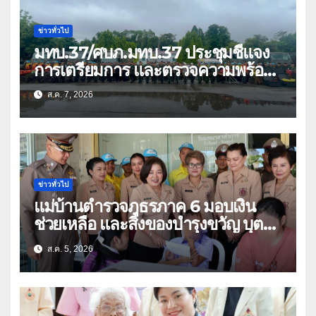
ข่าวทั่วไป
มทบ.37/ศบภ.มทบ.37 ประชุมชี้แจง
การเตรียมการ และตรวจความพร้อม
ด้านการบรรเทาสาธารณภัย
ส.ค. 7, 2026
ข่าวทั่วไป
แม่บ้านตำรวจภูธรภาค 6 มอบเงิน
ช่วยเหลือ และสิ่งของบำรุงขวัญ บุตร-
ธิดา ข้าราชการตำรวจจังหวัด
ส.ค. 5, 2026
อุทัยธานี