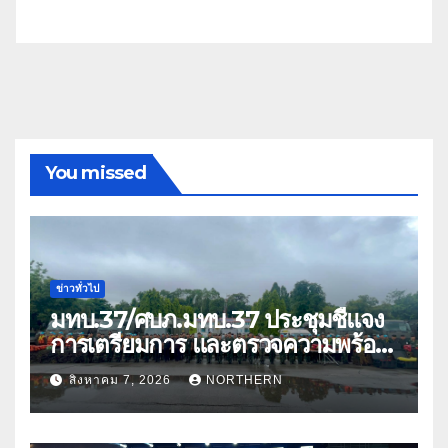
You missed
ข่าวทั่วไป
มทบ.37/ศบภ.มทบ.37 ประชุมชี้แจง
การเตรียมการ และตรวจความพร้อม
ด้านการบรรเทาสาธารณภัย
สิงหาคม 7, 2026
NORTHERN