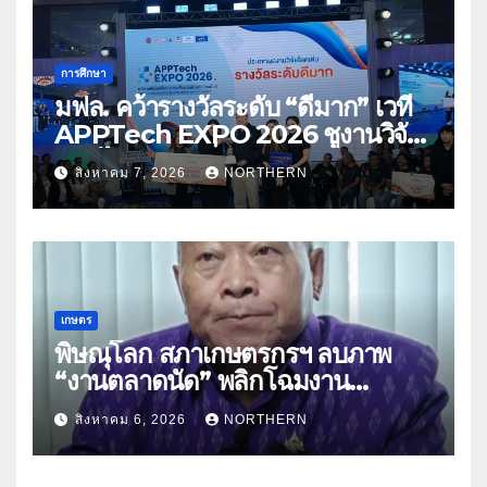
การศึกษา
มฟล. คว้ารางวัลระดับ “ดีมาก” เวที
APPTech EXPO 2026 ชูงานวิจัย
สมุนไพร ขับเคลื่อนนวัตกรรมสู่เชิง
สิงหาคม 7, 2026
NORTHERN
พาณิชย์
เกษตร
พิษณุโลก สภาเกษตรกรฯ ลบภาพ
“งานตลาดนัด” พลิกโฉมงาน
“เกษตรรุ่งเรืองเมืองสองแคว 69” มุ่ง
สิงหาคม 6, 2026
NORTHERN
ประโยชน์เกษตรกร ดึงนวัตกรรม-จับ
คู่ธุรกิจดันสินค้าเกษตรสู่สากล (คลิป)