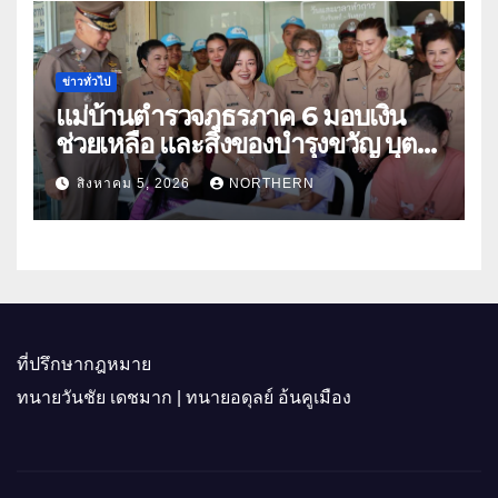
ข่าวทั่วไป
แม่บ้านตำรวจภูธรภาค 6 มอบเงิน
ช่วยเหลือ และสิ่งของบำรุงขวัญ บุตร-
ธิดา ข้าราชการตำรวจจังหวัด
สิงหาคม 5, 2026
NORTHERN
อุทัยธานี
ที่ปรึกษากฎหมาย
ทนายวันชัย เดชมาก | ทนายอดุลย์ อ้นคูเมือง