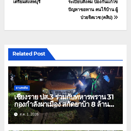
เตรียมส่งลพบุรี
ระเบียบสังคม ป้องกันแก้ไข
ปัญหาขอทาน คนไร้บ้าน ผู้
ป่วยจิตเวช (คลิป)
Related Post
ยาเสพติด
เชียงราย ปส.3 ร่วมกับทหารพราน 31
กองกำลังผาเมือง สกัดยาบ้า 8 ล้าน
เม็ด เครือข่าย โล่ง แซ่ลี
ส.ค. 1, 2026