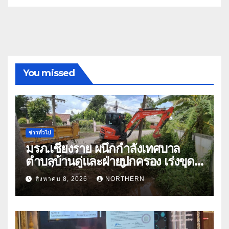
You missed
ข่าวทั่วไป
มรภ.เชียงราย ผนึกกำลังเทศบาล
ตำบลบ้านดู่และฝ่ายปกครอง เร่งขุด
ลอกสิ่งกีดขวางทางน้ำ ป้องกันและลด
สิงหาคม 8, 2026
NORTHERN
ปัญหาน้ำท่วม