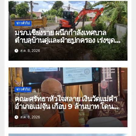
ข่าวทั่วไป
มรภ.เชียงราย ผนึกกำลังเทศบาล
ตำบลบ้านดู่และฝ่ายปกครอง เร่งขุด
ลอกสิ่งกีดขวางทางน้ำ ป้องกันและลด
ส.ค. 8, 2026
ปัญหาน้ำท่วม
ข่าวทั่วไป
คณะศรัทธาหัวใจสลาย เงินวัดแม่คำ
อำเภอแม่จัน เกือบ 9 ล้านบาท โดน
แก๊งคอลเซ็นเตอร์หลอกให้โอนข้ามปีก
ส.ค. 8, 2026
ว่า 66 บัญชี