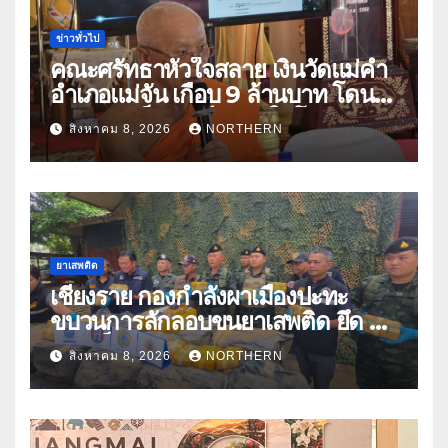
ข่าวทั่วไป
คณะศรัทธาหัวใจสลาย เงินวัดแม่คำ
อำเภอแม่จัน เกือบ 9 ล้านบาท โดน
แก๊งคอลเซ็นเตอร์หลอกให้โอนข้าม
สิงหาคม 8, 2026
NORTHERN
ปีกว่า 66 บัญชี
ยาเสพติด
เชียงราย กองกำลังผาเมืองปะทะ
ขบวนการลักลอบขนยาเสพติด ยึด 2
ล้านเม็ด
สิงหาคม 8, 2026
NORTHERN