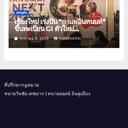
เศรษฐกิจ
เชียงใหม่ เร่งปั้น “กาแฟอินทนนท์”
ขึ้นทะเบียน GI ตัวใหม่
“CHIANGMAI GI NEXT 2026”
สิงหาคม 8, 2026
NORTHERN
ติดอาวุธผู้ประกอบการ 100 ราย ดัน
สินค้าอัตลักษณ์สู่ตลาดพรีเมียม
ที่ปรึกษากฎหมาย
ทนายวันชัย เดชมาก | ทนายอดุลย์ อ้นคูเมือง