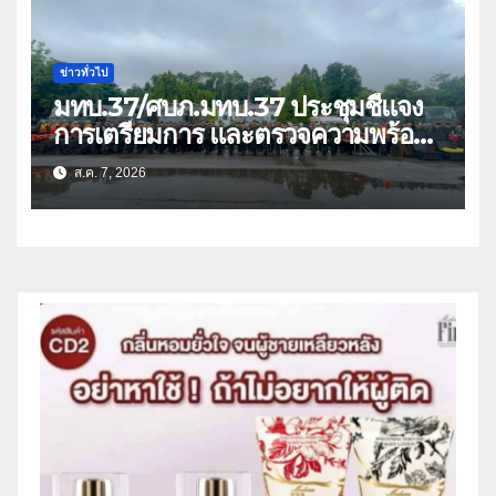
ข่าวทั่วไป
มทบ.37/ศบภ.มทบ.37 ประชุมชี้แจง
การเตรียมการ และตรวจความพร้อม
ด้านการบรรเทาสาธารณภัย
ส.ค. 7, 2026