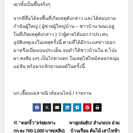
เผาทั้งเป็นขึ้นจริงๆ
จากที่สื่อได้ลงพื้นที่เกิดเหตุดังกล่าว และได้สอบถาม
กำนันผู้ใหญ่ ( ผู้ช่วยผู้ใหญ่บ้าน – ชาวบ้าน ขณะอยู่
ในที่เกิดเหตุดังกล่าว ) ว่าผู้ตายได้บอกว่าประสบ
อุบัติเหตุเองในเหตุครั้งนี้ ตามที่ได้มีกระแสข่าวออก
มาหรือเบี่ยงเบนประเด็น จนทำให้ชาวบ้านใน ต.โป่ง
ผา สงสัย งงๆ เป็นไก่ตาแตก ในเหตุไฟไหม้คลอกหนุ่ม
แม่จัน พร้อมรถจักยานยนต์ในครั้งนี้
บก.เจี๊ยบแม่สายนิวส์ออนไลน์ / รายงาน
แนะแนว
“ดอกงิ้ว”อร่อยเหาะ
พายุถล่มยับ! อำเภอปง อ่วม
กก.ละ 700-1,000 บาท(คลิป)
บ้านเรือน ต้นไม้ เสาไฟฟ้า