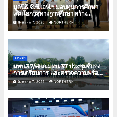
มูลนิธิ ซี.ซี.เอฟ.ฯ มอบทุนการศึกษา
เติมโอกาสทางการศึกษา สร้าง
อนาคตที่มั่นคงให้เด็กและเยาวชน
สิงหาคม 7, 2026
NORTHERN
ด้อยโอกาส
ข่าวทั่วไป
มทบ.37/ศบภ.มทบ.37 ประชุมชี้แจง
การเตรียมการ และตรวจความพร้อม
ด้านการบรรเทาสาธารณภัย
สิงหาคม 7, 2026
NORTHERN