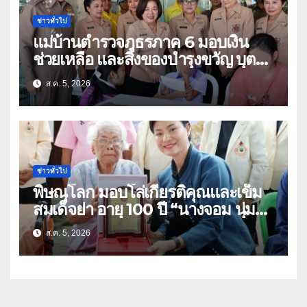
ข่าวทั่วไป
แม่บ้านตำรวจภูธรภาค 6 มอบเงิน
ช่วยเหลือ และสิ่งของบำรุงขวัญ บุตร-
ธิดา ข้าราชการตำรวจจังหวัด
ส.ค. 5, 2026
อุทัยธานี
ข่าวทั่วไป
พิษณุโลก มอบโล่เกียรติคุณและเข็ม
สมเด็จย่า อายุ 100 ปี “นางจอม นุ่ม
เนตร” ตำบลบ้านกร่าง อำเภอเมือง
ส.ค. 5, 2026