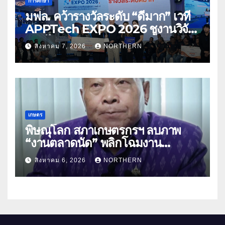
การศึกษา
มฟล. คว้ารางวัลระดับ “ดีมาก” เวที
APPTech EXPO 2026 ชูงานวิจัย
สมุนไพร ขับเคลื่อนนวัตกรรมสู่เชิง
สิงหาคม 7, 2026
NORTHERN
พาณิชย์
เกษตร
พิษณุโลก สภาเกษตรกรฯ ลบภาพ
“งานตลาดนัด” พลิกโฉมงาน
“เกษตรรุ่งเรืองเมืองสองแคว 69” มุ่ง
สิงหาคม 6, 2026
NORTHERN
ประโยชน์เกษตรกร ดึงนวัตกรรม-จับ
คู่ธุรกิจดันสินค้าเกษตรสู่สากล (คลิป)