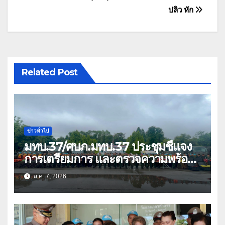
เรื่อง
ปลิว หัก
Related Post
ข่าวทั่วไป
มทบ.37/ศบภ.มทบ.37 ประชุมชี้แจง
การเตรียมการ และตรวจความพร้อม
ด้านการบรรเทาสาธารณภัย
ส.ค. 7, 2026