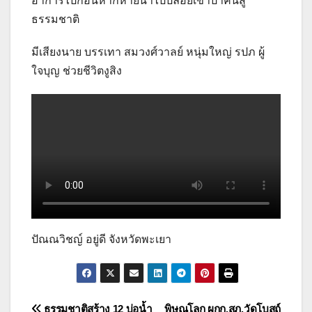
อาการไปก่อนหากหายนำไปปล่อยเข้าป่าคืนสู่
ธรรมชาติ
มีเสียงนาย บรรเทา สมวงศ์วาลย์ หนุ่มใหญ่ รปภ ผู้
ใจบุญ ช่วยชีวิตงูสิง
ปัณณวิชญ์ อยู่ดี จังหวัดพะเยา
ธรรมชาติสร้าง 12 บ่อน้ำ
พิษณุโลก ผกก.สภ.วัดโบสถ์