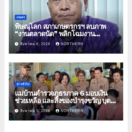
เกษตร
พิษณุโลก สภาเกษตรกรฯ ลบภาพ
“งานตลาดนัด” พลิกโฉมงาน
“เกษตรรุ่งเรืองเมืองสองแคว 69” มุ่ง
สิงหาคม 6, 2026
NORTHERN
ประโยชน์เกษตรกร ดึงนวัตกรรม-จับ
คู่ธุรกิจดันสินค้าเกษตรสู่สากล (คลิป)
ข่าวทั่วไป
แม่บ้านตำรวจภูธรภาค 6 มอบเงิน
ช่วยเหลือ และสิ่งของบำรุงขวัญ บุตร-
ธิดา ข้าราชการตำรวจจังหวัด
สิงหาคม 5, 2026
NORTHERN
อุทัยธานี