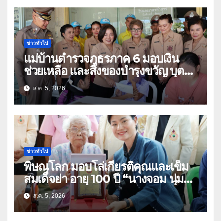
ข่าวทั่วไป
แม่บ้านตำรวจภูธรภาค 6 มอบเงิน
ช่วยเหลือ และสิ่งของบำรุงขวัญ บุตร-
ธิดา ข้าราชการตำรวจจังหวัด
ส.ค. 5, 2026
อุทัยธานี
ข่าวทั่วไป
พิษณุโลก มอบโล่เกียรติคุณและเข็ม
สมเด็จย่า อายุ 100 ปี “นางจอม นุ่ม
เนตร” ตำบลบ้านกร่าง อำเภอเมือง
ส.ค. 5, 2026