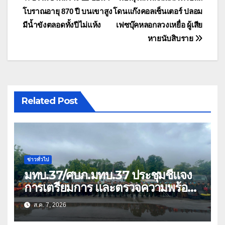
แนะแนว
โบราณอายุ 870 ปี บนเขาสูง
โดนแก๊งคอลเซ็นเตอร์ ปลอม
เรื่อง
มีน้ำขังตลอดทั้งปีไม่แห้ง
เฟซบุ๊คหลอกลวงเหยื่อ ผู้เสีย
หายนับสิบราย
Related Post
ข่าวทั่วไป
มทบ.37/ศบภ.มทบ.37 ประชุมชี้แจง
การเตรียมการ และตรวจความพร้อม
ด้านการบรรเทาสาธารณภัย
ส.ค. 7, 2026