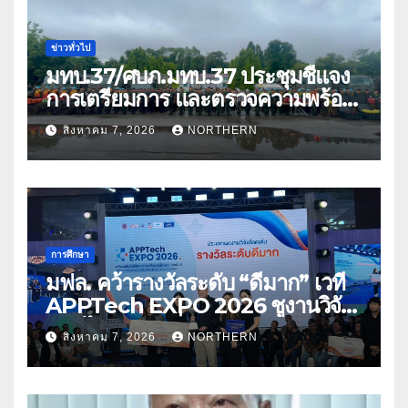
ข่าวทั่วไป
มทบ.37/ศบภ.มทบ.37 ประชุมชี้แจง
การเตรียมการ และตรวจความพร้อม
ด้านการบรรเทาสาธารณภัย
สิงหาคม 7, 2026
NORTHERN
การศึกษา
มฟล. คว้ารางวัลระดับ “ดีมาก” เวที
APPTech EXPO 2026 ชูงานวิจัย
สมุนไพร ขับเคลื่อนนวัตกรรมสู่เชิง
สิงหาคม 7, 2026
NORTHERN
พาณิชย์