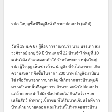
รปภ.ใจบุญซื้อชีวิตงูสิงห์ เยียวยาปล่อยป่า (คลิป)
วันที่ 19 ม.ค 67 ผู้สื่อข่าวรายงานว่า นาย บรรเทา สม
วงศ์วาลย์ อายุ 59 ปี บ้านเลขที่ 22 บ้านจำไก่หมู่ที่ 10
ต.สันโค้ง อำเภอดอกคำใต้ จังหวัดพะเยา หนุ่มใหญ่
รปภ ผู้ใจบุญ เห็นชาวบ้าน นำงูสิง ที่จับได้มาขาย เกิด
ความสงสาร จึงซื้อในราคา 200 บาท นำงูสิงมาป้อน
ไข่ เพื่อรักษาอาการบาดเจ็บ ที่เกิดจากชาวบ้านทุบตี
มา หลังจากนั้นจึงดูอาการ ถ้าหาย จะนำไปปล่อยป่า
แต่ถ้าตายจะนำไปฝัง ซึ่งปกติจะไม่ กินสัตว์จะช่วย
เหลือสัตว์ จำพวกงูเขี้ยวขอ ที่ได้รับบาดเจ็บหรือที่ชาว
บ้านนำมาขายตลอด และในวันนี้ได้มาเจอชาวบ้าน