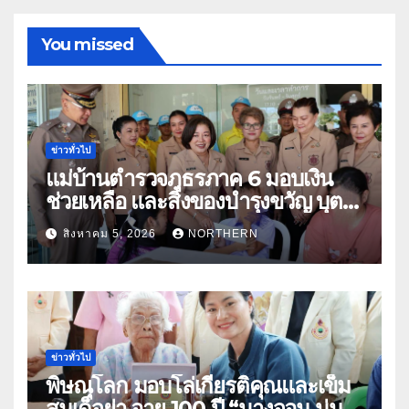
You missed
ข่าวทั่วไป
แม่บ้านตำรวจภูธรภาค 6 มอบเงิน
ช่วยเหลือ และสิ่งของบำรุงขวัญ บุตร-
ธิดา ข้าราชการตำรวจจังหวัด
สิงหาคม 5, 2026
NORTHERN
อุทัยธานี
ข่าวทั่วไป
พิษณุโลก มอบโล่เกียรติคุณและเข็ม
สมเด็จย่า อายุ 100 ปี “นางจอม นุ่ม