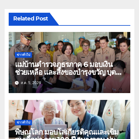
Related Post
ข่าวทั่วไป
แม่บ้านตำรวจภูธรภาค 6 มอบเงิน
ช่วยเหลือ และสิ่งของบำรุงขวัญ บุตร-
ธิดา ข้าราชการตำรวจจังหวัด
ส.ค. 5, 2026
อุทัยธานี
ข่าวทั่วไป
พิษณุโลก มอบโล่เกียรติคุณและเข็ม