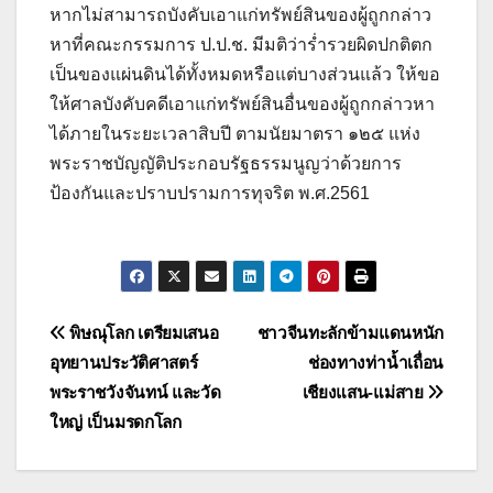
หากไม่สามารถบังคับเอาแก่ทรัพย์สินของผู้ถูกกล่าว
หาที่คณะกรรมการ ป.ป.ช. มีมติว่าร่ำรวยผิดปกติตก
เป็นของแผ่นดินได้ทั้งหมดหรือแต่บางส่วนแล้ว ให้ขอ
ให้ศาลบังคับคดีเอาแก่ทรัพย์สินอื่นของผู้ถูกกล่าวหา
ได้ภายในระยะเวลาสิบปี ตามนัยมาตรา ๑๒๕ แห่ง
พระราชบัญญัติประกอบรัฐธรรมนูญว่าด้วยการ
ป้องกันและปราบปรามการทุจริต พ.ศ.2561
แนะแนว
พิษณุโลก เตรียมเสนอ
ชาวจีนทะลักข้ามแดนหนัก
อุทยานประวัติศาสตร์
ช่องทางท่าน้ำเถื่อน
เรื่อง
พระราชวังจันทน์ และวัด
เชียงแสน-แม่สาย
ใหญ่ เป็นมรดกโลก