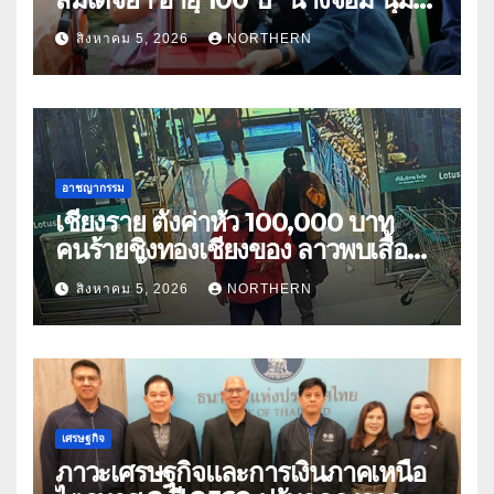
เนตร” ตำบลบ้านกร่าง อำเภอเมือง
สิงหาคม 5, 2026
NORTHERN
อาชญากรรม
เชียงราย ตั้งค่าหัว 100,000 บาท
คนร้ายชิงทองเชียงของ ลาวพบเสื้อผ้า
คนร้ายตั้งจุดตรวจตามเส้นทาง
สิงหาคม 5, 2026
NORTHERN
เศรษฐกิจ
ภาวะเศรษฐกิจและการเงินภาคเหนือ