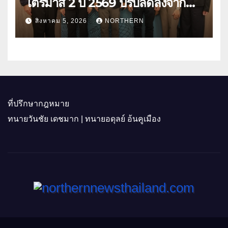
ไตรมาส 2 ปี 2569 ปรับลดลงจาก
ราคาพลังงาน ค่าครองชีพ
สิงหาคม 5, 2026
NORTHERN
ที่ปรึกษากฎหมาย
ทนายวันชัย เดชมาก | ทนายอดุลย์ อ้นคูเมือง