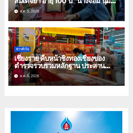
สมเด็จย่า อายุ 100 ปี “นางจอม นุ่ม
เนตร” ตำบลบ้านกร่าง อำเภอเมือง
ส.ค. 5, 2026
ข่าวทั่วไป
เชียงราย คืบหน้าชิงทองเชียงของ
ตำรวจรวบรวมหลักฐาน ประสาน
สปป.ลาว ติดตามจับกุม
ส.ค. 5, 2026