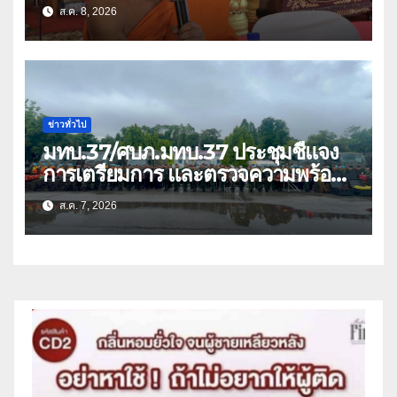
แก๊งคอลเซ็นเตอร์หลอกให้โอนข้ามปีก
ส.ค. 8, 2026
ว่า 66 บัญชี
ข่าวทั่วไป
มทบ.37/ศบภ.มทบ.37 ประชุมชี้แจง
การเตรียมการ และตรวจความพร้อม
ด้านการบรรเทาสาธารณภัย
ส.ค. 7, 2026