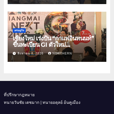
เศรษฐกิจ
เชียงใหม่ เร่งปั้น “กาแฟอินทนนท์”
ขึ้นทะเบียน GI ตัวใหม่
“CHIANGMAI GI NEXT 2026”
สิงหาคม 8, 2026
NORTHERN
ติดอาวุธผู้ประกอบการ 100 ราย ดัน
สินค้าอัตลักษณ์สู่ตลาดพรีเมียม
ที่ปรึกษากฎหมาย
ทนายวันชัย เดชมาก | ทนายอดุลย์ อ้นคูเมือง