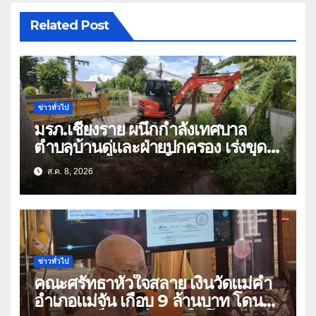
Related Post
ข่าวทั่วไป
มรภ.เชียงราย ผนึกกำลังเทศบาล
ตำบลบ้านดู่และฝ่ายปกครอง เร่งขุด
ลอกสิ่งกีดขวางทางน้ำ ป้องกันและลด
ส.ค. 8, 2026
ปัญหาน้ำท่วม
ข่าวทั่วไป
คณะศรัทธาหัวใจสลาย เงินวัดแม่คำ
อำเภอแม่จัน เกือบ 9 ล้านบาท โดน