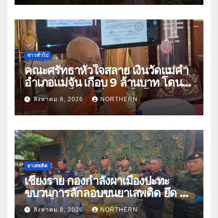
ข่าวทั่วไป
คณะศรัทธาหัวใจสลาย เงินวัดแม่คำ
อำเภอแม่จัน เกือบ 9 ล้านบาท โดน
แก๊งคอลเซ็นเตอร์หลอกให้โอนข้าม
สิงหาคม 8, 2026
NORTHERN
ปีกว่า 66 บัญชี
ยาเสพติด
เชียงราย กองกำลังผาเมืองปะทะ
ขบวนการลักลอบขนยาเสพติด ยึด 2
ล้านเม็ด
สิงหาคม 8, 2026
NORTHERN