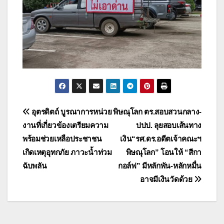
แนะแนว
อุตรดิตถ์ บูรณาการหน่วย
พิษณุโลก ตร.สอบสวนกลาง-
งานที่เกี่ยวข้องเตรียมความ
ปปป. ลุยสอบเส้นทาง
เรื่อง
พร้อมช่วยเหลือประชาชน
เงิน“รศ.ดร.อดีตเจ้าคณะฯ
เกิดเหตุอุทกภัย ภาวะน้ำท่วม
พิษณุโลก” โอนให้ “สีกา
ฉับพลัน
กอล์ฟ” มีหลักพัน-หลักหมื่น
อาจมีเงินวัดด้วย