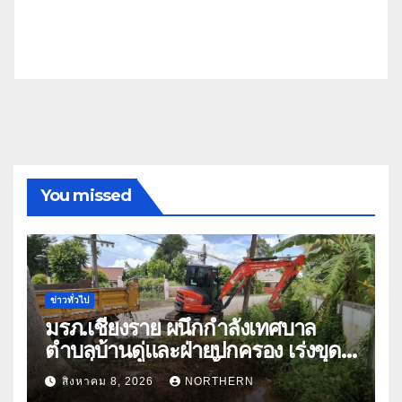
You missed
ข่าวทั่วไป
มรภ.เชียงราย ผนึกกำลังเทศบาล
ตำบลบ้านดู่และฝ่ายปกครอง เร่งขุด
ลอกสิ่งกีดขวางทางน้ำ ป้องกันและลด
สิงหาคม 8, 2026
NORTHERN
ปัญหาน้ำท่วม