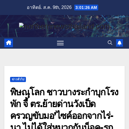
Skip
อาทิตย์. ส.ค. 9th, 2026
3:01:28 AM
to
content
ข่าวทั่วไป
พิษณุโลก ชาวบางระกำบุกโรง
พัก จี้ ตร.ย้ายด่านวังเป็ด
ครวญขับมอ’ไซค์ออกจากไร่-
นา ไม่ได้ใส่หมวกกันน็อค-รถ