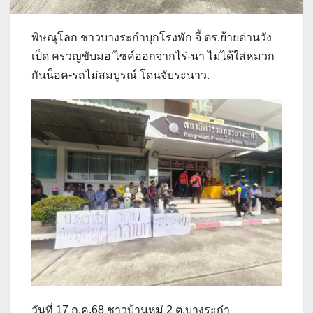
พิษณุโลก ชาวบางระกำบุกโรงพัก จี้ ตร.ย้ายด่านวัง
เป็ด ครวญขับมอ’ไซค์ออกจากไร่-นา ไม่ได้ใส่หมวก
กันน็อค-รถไม่สมบูรณ์ โดนจับระนาว.
วันที่ 17 ก.ค.68 ชาวบ้านหมู่ 2 ต.บางระกำ