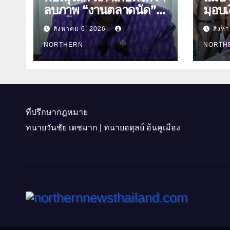
ลบภาพ “งานตลาดนัด”
มอบเง
พลิกโฉมงาน “เกษตร
สิ่งข
สิงหาคม 6, 2026
สิงห
รุ่งเรืองเมืองสองแคว 69”
ธิดา ข้าราชการตำรวจ
มุ่งประโยชน์เกษตรกร ดึง
NORTHERN
จังหว
NORTH
นวัตกรรม-จับคู่ธุรกิจดัน
สินค้าเกษตรสู่สากล
(คลิป)
ที่ปรึกษากฎหมาย
ทนายวันชัย เดชมาก | ทนายอดุลย์ อ้นคูเมือง