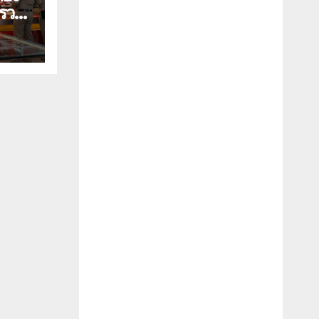
บรวม
กุม