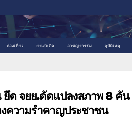
ท่องเที่ยว
ยาเสพติด
อาชญากรรม
อุบัติเหตุ
น ยึด จยย.ดัดแปลงสภาพ 8 คัน
สร้างความรำคาญประชาชน