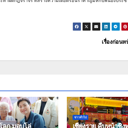
ำผิดกฎจราจร ที่สร้างความเดือดร้อนรำคาญมห้กับพี่น้องประ
เรื่องก่อนห
ข่าวทั่วไป
ุโลก มอบโล่
เชียงราย คืบหน้าชิงทอง