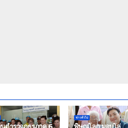
ข่าวทั่วไป
้านตำรวจภูธรภาค 6
พิษณุโลก มอบโล่