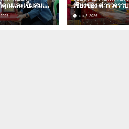
ติคุณและเข็มสมเด็จ
เชียงของ ตำรวจรว
00 ปี “นางจอม
หลักฐาน ประสาน
, 2026
ส.ค. 5, 2026
นตร” ตำบลบ้าน
สปป.ลาว ติดตามจับ
 อำเภอเมือง