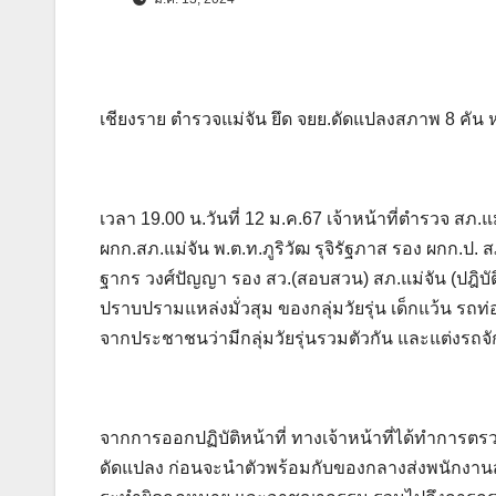
เชียงราย ตำรวจแม่จัน ยึด จยย.ดัดแปลงสภาพ 8 คั
เวลา 19.00 น.วันที่ 12 ม.ค.67 เจ้าหน้าที่ตำรวจ สภ
ผกก.สภ.แม่จัน พ.ต.ท.ภูริวัฒ รุจิรัฐภาส รอง ผกก.ป. 
ฐากร วงศ์ปัญญา รอง สว.(สอบสวน) สภ.แม่จัน (ปฎิบัติ
ปราบปรามแหล่งมั่วสุม ของกลุ่มวัยรุ่น เด็กแว้น รถท
จากประชาชนว่ามีกลุ่มวัยรุ่นรวมตัวกัน และแต่งรถ
จากการออกปฏิบัติหน้าที่ ทางเจ้าหน้าที่ได้ทำการต
ดัดแปลง ก่อนจะนำตัวพร้อมกับของกลางส่งพนักงาน