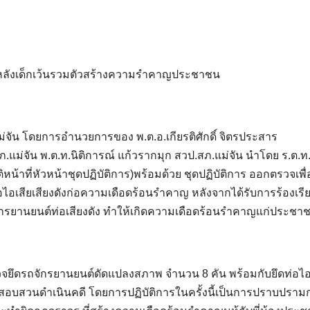
น หลังเด็กเว้นรวมตัวสร้างความรำคาญประชาชน
.แม่จัน โดยการอำนวยการของ พ.ต.อ.เกียรติศักดิ์ จิตรประสาร
สภ.แม่จัน พ.ต.ท.นิติการณ์ แก้วรากมุก สวป.สภ.แม่จัน นำโดย ร.ต.ท
หน้าที่หัวหน้าชุดปฏิบัติการ)พร้อมด้วย ชุดปฏิบัติการ ออกตรวจเพื่
่อไอเสียเสียงดังก่อความเดือดร้อนรำคาญ หลังจากได้รับการร้องเรี
จักรยานยนต์ท่อเสียงดัง ทำให้เกิดความเดือดร้อนรำคาญแก่ประชา
รวจยึดรถจักรยานยนต์ดัดแปลงสภาพ จำนวน 8 คัน พร้อมกับยึดท่อไอ
สอบสวนดำเนินคดี โดยการปฏิบัติการในครั้งนี้เป็นการปราบปรา