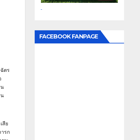
FACEBOOK FANPAGE
.ฉัตร
อ
ยน
ชน
เสีย
มการก