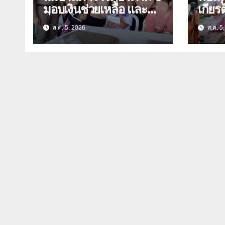
มอบเงินช่วยเหลือ และ
เกียร
สิ่งของบำรุงขวัญ บุตร-
ย่า อายุ 1
ส.ค. 5, 2026
ส.ค. 5
ธิดา ข้าราชการตำรวจ
นุ่มเ
จังหวัดอุทัยธานี
กร่าง