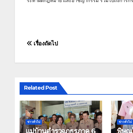
ระทำผิดกฎหมาย และอาชญากรรม รวมไปถึงการกระท
แนะแนว
เรื่องถัดไป
เรื่อง
Related Post
ข่าวทั่วไป
ข่าวทั่วไป
แม่บ้านตำรวจภูธรภาค 6
พิษณ