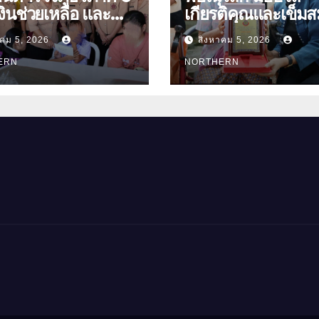
ินช่วยเหลือ และ
เกียรติคุณและเข็มส
องบำรุงขวัญ บุตร-
ย่า อายุ 100 ปี “นางจอม
าคม 5, 2026
สิงหาคม 5, 2026
นุ่มเนตร” ตำบลบ้าน
ัดอุทัยธานี
ERN
อำเภอเมือง
NORTHERN