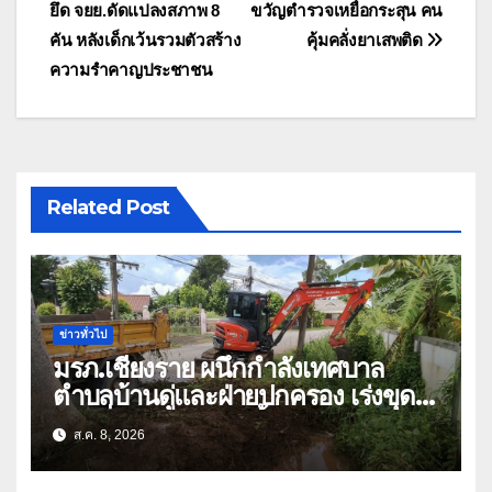
ยึด จยย.ดัดแปลงสภาพ 8
ขวัญตำรวจเหยื่อกระสุน คน
เรื่อง
คัน หลังเด็กเว้นรวมตัวสร้าง
คุ้มคลั่งยาเสพติด
ความรำคาญประชาชน
Related Post
ข่าวทั่วไป
มรภ.เชียงราย ผนึกกำลังเทศบาล
ตำบลบ้านดู่และฝ่ายปกครอง เร่งขุด
ลอกสิ่งกีดขวางทางน้ำ ป้องกันและลด
ส.ค. 8, 2026
ปัญหาน้ำท่วม