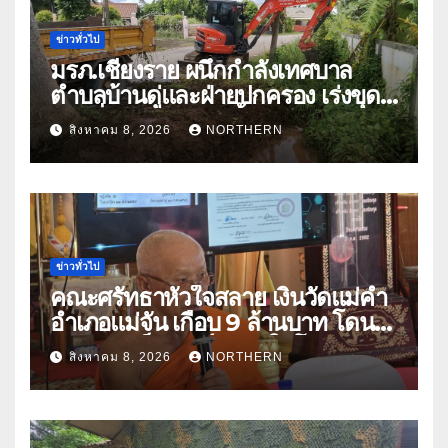
ข่าวทั่วไป
มรภ.เชียงราย ผนึกกำลังเทศบาล
ตำบลบ้านดู่และฝ่ายปกครอง เร่งขุด
ลอกสิ่งกีดขวางทางน้ำ ป้องกันและลด
สิงหาคม 8, 2026
NORTHERN
ปัญหาน้ำท่วม
ข่าวทั่วไป
คณะศรัทธาหัวใจสลาย เงินวัดแม่คำ
อำเภอแม่จัน เกือบ 9 ล้านบาท โดน
แก๊งคอลเซ็นเตอร์หลอกให้โอนข้าม
สิงหาคม 8, 2026
NORTHERN
ปีกว่า 66 บัญชี