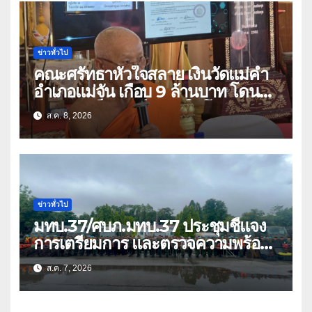
ข่าวทั่วไป
คณะศรัทธาหัวใจสลาย เงินวัดแม่คำ
อำเภอแม่จัน เกือบ 9 ล้านบาท โดน
แก๊งคอลเซ็นเตอร์หลอกให้โอนข้ามปีก
ส.ค. 8, 2026
ว่า 66 บัญชี
ข่าวทั่วไป
มทบ.37/ศบภ.มทบ.37 ประชุมชี้แจง
การเตรียมการ และตรวจความพร้อม
ด้านการบรรเทาสาธารณภัย
ส.ค. 7, 2026