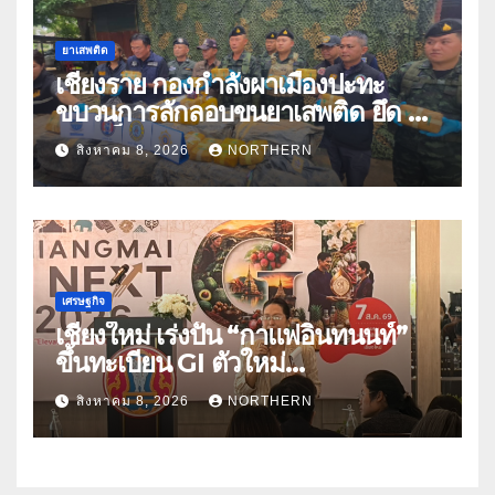
ยาเสพติด
เชียงราย กองกำลังผาเมืองปะทะ
ขบวนการลักลอบขนยาเสพติด ยึด 2
ล้านเม็ด
สิงหาคม 8, 2026
NORTHERN
เศรษฐกิจ
เชียงใหม่ เร่งปั้น “กาแฟอินทนนท์”
ขึ้นทะเบียน GI ตัวใหม่
“CHIANGMAI GI NEXT 2026”
สิงหาคม 8, 2026
NORTHERN
ติดอาวุธผู้ประกอบการ 100 ราย ดัน
สินค้าอัตลักษณ์สู่ตลาดพรีเมียม