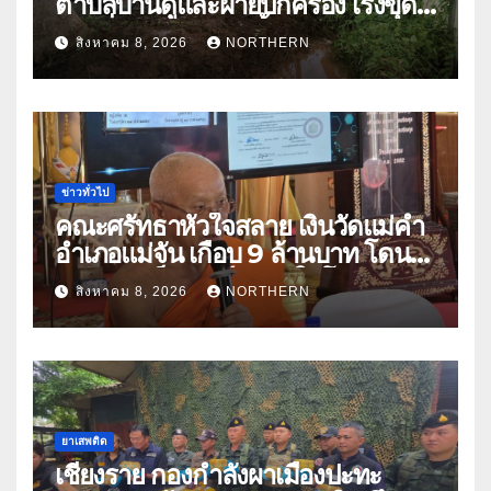
ตำบลบ้านดู่และฝ่ายปกครอง เร่งขุด
ลอกสิ่งกีดขวางทางน้ำ ป้องกันและลด
สิงหาคม 8, 2026
NORTHERN
ปัญหาน้ำท่วม
ข่าวทั่วไป
คณะศรัทธาหัวใจสลาย เงินวัดแม่คำ
อำเภอแม่จัน เกือบ 9 ล้านบาท โดน
แก๊งคอลเซ็นเตอร์หลอกให้โอนข้าม
สิงหาคม 8, 2026
NORTHERN
ปีกว่า 66 บัญชี
ยาเสพติด
เชียงราย กองกำลังผาเมืองปะทะ