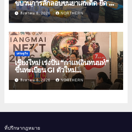
ขบวนการลักลอบขนยาเสพติด ยึด 2
ล้านเม็ด
สิงหาคม 8, 2026
NORTHERN
เศรษฐกิจ
เชียงใหม่ เร่งปั้น “กาแฟอินทนนท์”
ขึ้นทะเบียน GI ตัวใหม่
“CHIANGMAI GI NEXT 2026”
สิงหาคม 8, 2026
NORTHERN
ติดอาวุธผู้ประกอบการ 100 ราย ดัน
สินค้าอัตลักษณ์สู่ตลาดพรีเมียม
ที่ปรึกษากฎหมาย