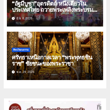
“อัฐมีบูชา”อุตรดิตถ์ หนึ่งเดียวใน
ประเทศไทย ถวายพระเพลิงพระบรม
ศพ”พระสัมมาสัมพุทธเจ้า”
มิ.ย. 8, 2026
ศิลปวัฒนธรรม
ศรัทธาเหนือกาลเวลา “พระพุทธชิน
ราช” ชัยชนะของพระราชา
พ.ค. 29, 2026