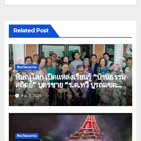
Related Post
ศิลปวัฒนธรรม
พิษณุโลก เปิดแหล่งเรียนรู้ “บ้านธรรม
สถิตย์” บุตรชาย “ร.ต.ทวี บูรณเขต
ต์”ศิลปินแห่งชาติ(คลิป)
ส.ค. 2, 2026
ศิลปวัฒนธรรม