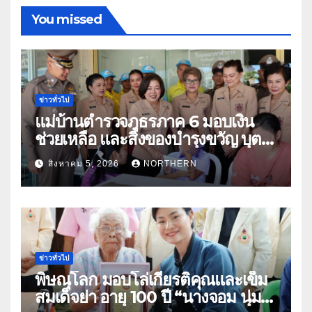
You missed
ข่าวทั่วไป
แม่บ้านตำรวจภูธรภาค 6 มอบเงิน
ช่วยเหลือ และสิ่งของบำรุงขวัญ บุตร-
ธิดา ข้าราชการตำรวจจังหวัด
สิงหาคม 5, 2026
NORTHERN
อุทัยธานี
ข่าวทั่วไป
พิษณุโลก มอบโล่เกียรติคุณและเข็ม
สมเด็จย่า อายุ 100 ปี “นางจอม นุ่ม