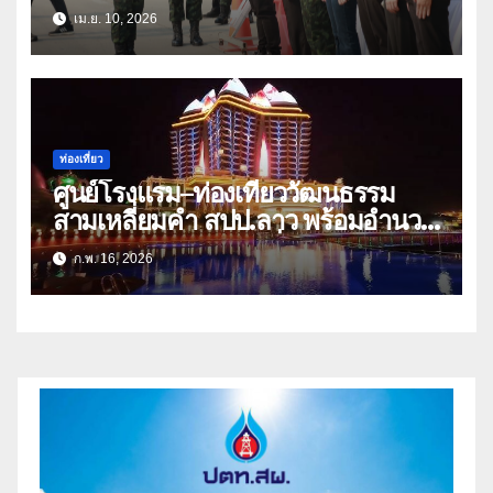
เม.ย. 10, 2026
ท่องเที่ยว
ศูนย์โรงแรม–ท่องเที่ยววัฒนธรรม
สามเหลี่ยมคำ สปป.ลาว พร้อมอำนวย
ความสะดวกนักท่องเที่ยวช่วงเทศกาล
ก.พ. 16, 2026
ตรุษจีน