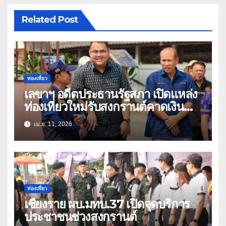
Related Post
ท่องเที่ยว
เลขาฯ อดีตประธานรัฐสภา เปิดแหล่ง
ท่องเที่ยวใหม่รับสงกรานต์คาดเงิน
สะพัดหลายล้าน
เม.ย. 11, 2026
ท่องเที่ยว
เชียงราย ผบ.มทบ.37 เปิดจุดบริการ
ประชาชนช่วงสงกรานต์