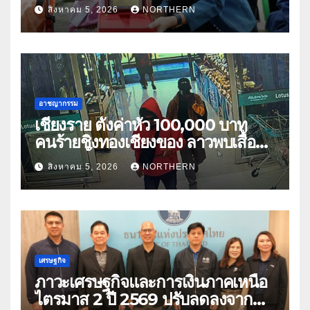
เนตร” ตำบลบ้านกร่าง อำเภอเมือง
สิงหาคม 5, 2026
NORTHERN
อาชญากรรม
เชียงราย ตั้งค่าหัว 100,000 บาท
คนร้ายชิงทองเชียงของ ลาวพบเสื้อผ้า
คนร้ายตั้งจุดตรวจตามเส้นทาง
สิงหาคม 5, 2026
NORTHERN
เศรษฐกิจ
ภาวะเศรษฐกิจและการเงินภาคเหนือ
ไตรมาส 2 ปี 2569 ปรับลดลงจาก