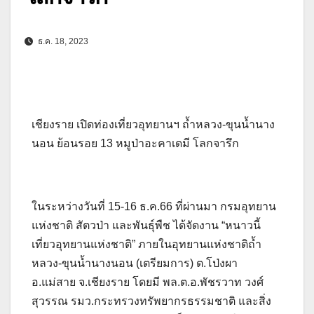
ธ.ค. 18, 2023
เชียงราย เปิดท่องเที่ยวอุทยานฯ ถ้ำหลวง-ขุนน้ำนาง
นอน ย้อนรอย 13 หมูป่าอะคาเดมี โลกจารึก
ในระหว่างวันที่ 15-16 ธ.ค.66 ที่ผ่านมา กรมอุทยาน
แห่งชาติ สัตวป่า และพันธุ์พืช ได้จัดงาน “หนาวนี้
เที่ยวอุทยานแห่งชาติ” ภายในอุทยานแห่งชาติถ้ำ
หลวง-ขุนน้ำนางนอน (เตรียมการ) ต.โป่งผา
อ.แม่สาย จ.เชียงราย โดยมี พล.ต.อ.พัชรวาท วงศ์
สุวรรณ รมว.กระทรวงทรัพยากรธรรมชาติ และสิ่ง