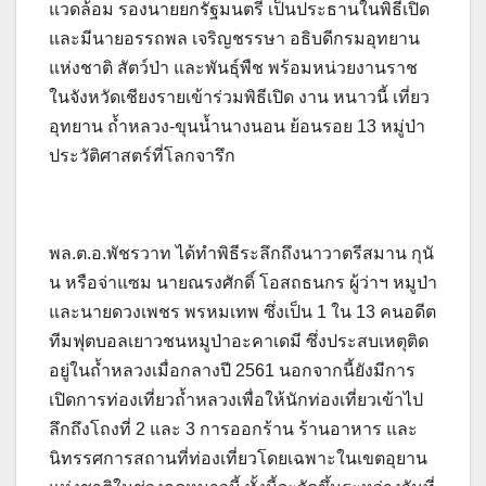
แวดล้อม รองนายยกรัฐมนตรี เป็นประธานในพิธีเปิด
และมีนายอรรถพล เจริญชรรษา อธิบดีกรมอุทยาน
แห่งชาติ สัตว์ป่า และพันธุ์พืช พร้อมหน่วยงานราช
ในจังหวัดเชียงรายเข้าร่วมพิธีเปิด งาน หนาวนี้ เที่ยว
อุทยาน ถ้ำหลวง-ขุนน้ำนางนอน ย้อนรอย 13 หมู่ป่า
ประวัติศาสตร์ที่โลกจารึก
พล.ต.อ.พัชรวาท ได้ทำพิธีระลึกถึงนาวาตรีสมาน กุนั
น หรือจ่าแซม นายณรงศักดิ์ โอสถธนกร ผู้ว่าฯ หมูป่า
และนายดวงเพชร พรหมเทพ ซึ่งเป็น 1 ใน 13 คนอดีต
ทีมฟุตบอลเยาวชนหมูป่าอะคาเดมี ซึ่งประสบเหตุติด
อยู่ในถ้ำหลวงเมื่อกลางปี 2561 นอกจากนี้ยังมีการ
เปิดการท่องเที่ยวถ้ำหลวงเพื่อให้นักท่องเที่ยวเข้าไป
ลึกถึงโถงที่ 2 และ 3 การออกร้าน ร้านอาหาร และ
นิทรรศการสถานที่ท่องเที่ยวโดยเฉพาะในเขตอุยาน