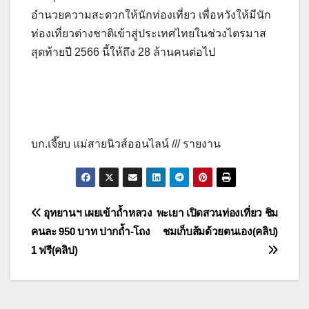
อำนวยความสะดวกให้นักท่องเที่ยว เพื่อหวังให้มีนัก
ท่องเที่ยวต่างชาติเข้าสู่ประเทศไทยในช่วงไตรมาส
สุดท้ายปี 2566 นี้ให้ถึง 28 ล้านคนต่อไป
บก.เจี๊ยบ แม่สายนิวส์ออนไลน์ /// รายงาน
แนะแนว
อุทยานฯ เผยเข้าถ้ำหลวง
พะเยา เปิดสวนท่องเที่ยว ชิม
คนละ 950 บาท ปากถ้ำ-โถง
ชมเก็บส้มด้วยตนเอง(คลิป)
เรื่อง
1 ฟรี(คลิป)