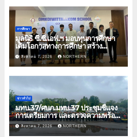
การศึกษา
มูลนิธิ ซี.ซี.เอฟ.ฯ มอบทุนการศึกษา
เติมโอกาสทางการศึกษา สร้าง
อนาคตที่มั่นคงให้เด็กและเยาวชน
สิงหาคม 7, 2026
NORTHERN
ด้อยโอกาส
ข่าวทั่วไป
มทบ.37/ศบภ.มทบ.37 ประชุมชี้แจง
การเตรียมการ และตรวจความพร้อม
ด้านการบรรเทาสาธารณภัย
สิงหาคม 7, 2026
NORTHERN