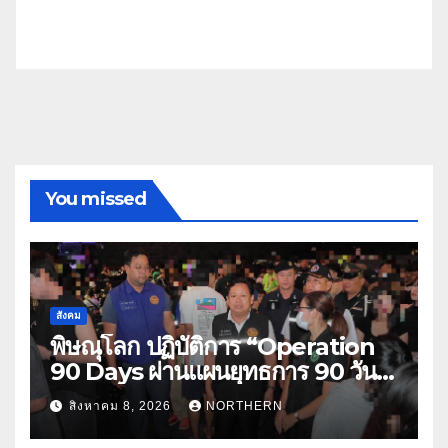
You missed
สังคม
พิษณุโลก ปฏิบัติการ “Operation
90 Days ผ่านแผนยุทธการ 90 วัน
พิชิตยาเสพติด” ปราบปรามกวาดล้าง
สิงหาคม 8, 2026
NORTHERN
ยาเสพติดสถานบันเทิง พบสารเสพติด
4 ราย