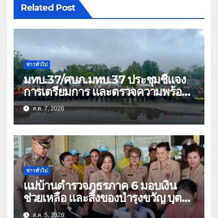
Related Post
ข่าวทั่วไป
มทบ.37/ศบภ.มทบ.37 ประชุมชี้แจง
การเตรียมการ และตรวจความพร้อม
ด้านการบรรเทาสาธารณภัย
ส.ค. 7, 2026
ข่าวทั่วไป
แม่บ้านตำรวจภูธรภาค 6 มอบเงิน
ช่วยเหลือ และสิ่งของบำรุงขวัญ บุตร-
ธิดา ข้าราชการตำรวจจังหวัด
ส.ค. 5, 2026