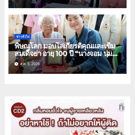
อุทัยธานี
ข่าวทั่วไป
พิษณุโลก มอบโล่เกียรติคุณและเข็ม
สมเด็จย่า อายุ 100 ปี “นางจอม นุ่ม
เนตร” ตำบลบ้านกร่าง อำเภอเมือง
ส.ค. 5, 2026