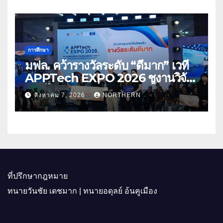
การศึกษา
มฟล. คว้ารางวัลระดับ “ดีมาก” เวที
APPTech EXPO 2026 ชูงานวิจัย
สมุนไพร ขับเคลื่อนนวัตกรรมสู่เชิง
สิงหาคม 7, 2026
NORTHERN
พาณิชย์
ที่ปรึกษากฎหมาย
ทนายวันชัย เดชมาก | ทนายอดุลย์ อ้นคูเมือง