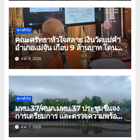
ข่าวทั่วไป
คณะศรัทธาหัวใจสลาย เงินวัดแม่คำ
อำเภอแม่จัน เกือบ 9 ล้านบาท โดน
แก๊งคอลเซ็นเตอร์หลอกให้โอนข้ามปีก
ส.ค. 8, 2026
ว่า 66 บัญชี
ข่าวทั่วไป
มทบ.37/ศบภ.มทบ.37 ประชุมชี้แจง
การเตรียมการ และตรวจความพร้อม
ด้านการบรรเทาสาธารณภัย
ส.ค. 7, 2026