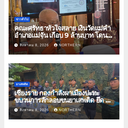
ข่าวทั่วไป
คณะศรัทธาหัวใจสลาย เงินวัดแม่คำ
อำเภอแม่จัน เกือบ 9 ล้านบาท โดน
แก๊งคอลเซ็นเตอร์หลอกให้โอนข้าม
สิงหาคม 8, 2026
NORTHERN
ปีกว่า 66 บัญชี
ยาเสพติด
เชียงราย กองกำลังผาเมืองปะทะ
ขบวนการลักลอบขนยาเสพติด ยึด 2
ล้านเม็ด
สิงหาคม 8, 2026
NORTHERN