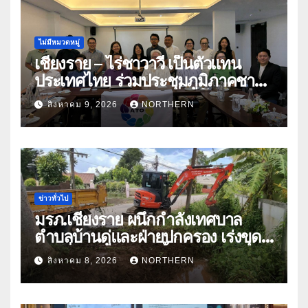
ไม่มีหมวดหมู่
เชียงราย – ไร่ชาวาวี เป็นตัวแทน
ประเทศไทย ร่วมประชุมภูมิภาคชา
อาเซียน ATO 2026 ที่อินโดนีเซีย
สิงหาคม 9, 2026
NORTHERN
หารืออนาคตอุตสาหกรรมชา
ท่ามกลางความท้าทายโลก
ข่าวทั่วไป
มรภ.เชียงราย ผนึกกำลังเทศบาล
ตำบลบ้านดู่และฝ่ายปกครอง เร่งขุด
ลอกสิ่งกีดขวางทางน้ำ ป้องกันและลด
สิงหาคม 8, 2026
NORTHERN
ปัญหาน้ำท่วม