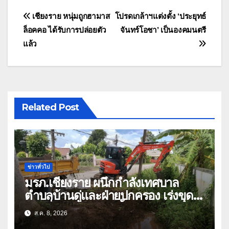
แนะแนว
เชียงราย หนุ่มถูกฮามาส
โปรดเกล้าฯแต่งตั้ง ‘ประยุทธ์
ล็อคคอ ได้รับการปล่อยตัว
จันทร์โอชา’ เป็นองคมนตรี
เรื่อง
แล้ว
Related Post
ข่าวทั่วไป
มรภ.เชียงราย ผนึกกำลังเทศบาล
ตำบลบ้านดู่และฝ่ายปกครอง เร่งขุด
ลอกสิ่งกีดขวางทางน้ำ ป้องกันและลด
ส.ค. 8, 2026
ปัญหาน้ำท่วม