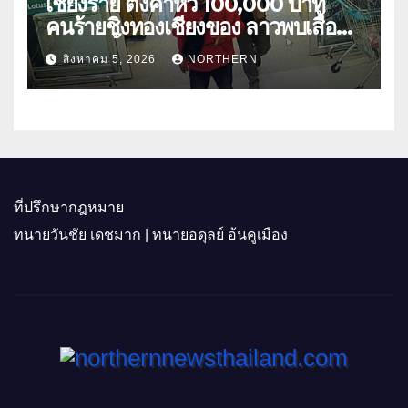
เชียงราย ตั้งค่าหัว 100,000 บาท
คนร้ายชิงทองเชียงของ ลาวพบเสื้อผ้า
คนร้ายตั้งจุดตรวจตามเส้นทาง
สิงหาคม 5, 2026
NORTHERN
ที่ปรึกษากฎหมาย
ทนายวันชัย เดชมาก | ทนายอดุลย์ อ้นคูเมือง