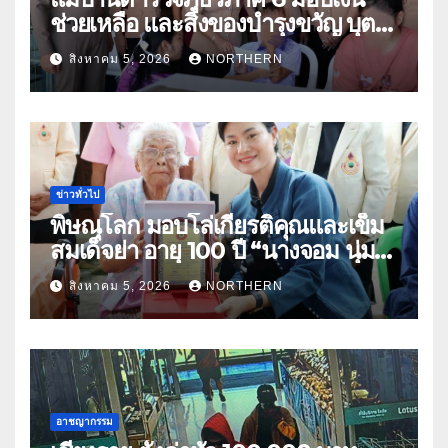
ช่วยเหลือ และสิ่งของบำรุงขวัญ บุตร-
ธิดา ข้าราชการตำรวจจังหวัด
สิงหาคม 5, 2026
NORTHERN
อุทัยธานี
ข่าวทั่วไป
พิษณุโลก มอบโล่เกียรติคุณและเข็ม
สมเด็จย่า อายุ 100 ปี “นางจอม นุ่ม
เนตร” ตำบลบ้านกร่าง อำเภอเมือง
สิงหาคม 5, 2026
NORTHERN
อาชญากรรม