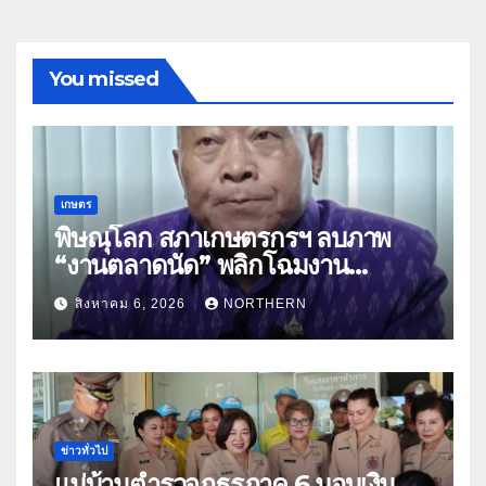
You missed
เกษตร
พิษณุโลก สภาเกษตรกรฯ ลบภาพ
“งานตลาดนัด” พลิกโฉมงาน
“เกษตรรุ่งเรืองเมืองสองแคว 69” มุ่ง
สิงหาคม 6, 2026
NORTHERN
ประโยชน์เกษตรกร ดึงนวัตกรรม-จับ
คู่ธุรกิจดันสินค้าเกษตรสู่สากล (คลิป)
ข่าวทั่วไป
แม่บ้านตำรวจภูธรภาค 6 มอบเงิน