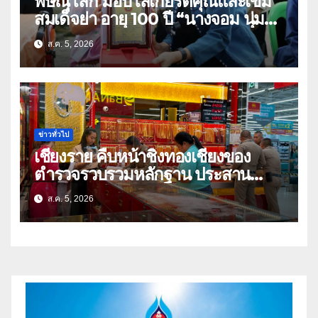
พิษณุโลก มอบโล่เกียรติคุณและเข็ม
สมเด็จย่า อายุ 100 ปี “นางจอม นุ่ม
เนตร” ตำบลบ้านกร่าง อำเภอเมือง
ส.ค. 5, 2026
ข่าวทั่วไป
เชียงราย คืบหน้าชิงทองเชียงของ
ตำรวจรวบรวมหลักฐาน ประสาน
สปป.ลาว ติดตามจับกุม
ส.ค. 5, 2026