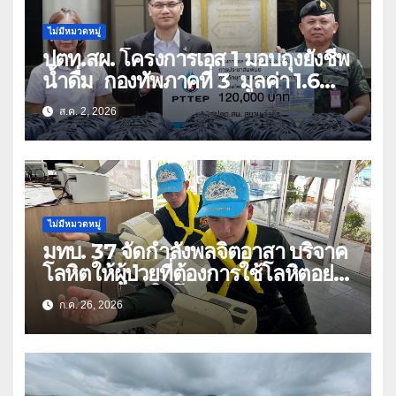
ไม่มีหมวดหมู่
ปตท.สผ. โครงการเอส 1 มอบถุงยังชีพ
น้ำดื่ม กองทัพภาคที่ 3 มูลค่า 1.6
ล้านบาท
ส.ค. 2, 2026
ไม่มีหมวดหมู่
มทบ. 37 จัดกำลังพลจิตอาสา บริจาค
โลหิตให้ผู้ป่วยที่ต้องการใช้โลหิตอย่าง
เร่งด่วน เนื่องในโอกาสวันเฉลิม
ก.ค. 26, 2026
พระชนมพรรษา 74 พรรษา และถวาย
เป็นพระราชกุศลแด่พระบาทสมเด็จ
พระเจ้าอยู่หัว