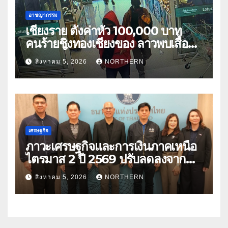
อาชญากรรม
เชียงราย ตั้งค่าหัว 100,000 บาท
คนร้ายชิงทองเชียงของ ลาวพบเสื้อผ้า
คนร้ายตั้งจุดตรวจตามเส้นทาง
สิงหาคม 5, 2026
NORTHERN
เศรษฐกิจ
ภาวะเศรษฐกิจและการเงินภาคเหนือ
ไตรมาส 2 ปี 2569 ปรับลดลงจาก
ราคาพลังงาน ค่าครองชีพ
สิงหาคม 5, 2026
NORTHERN