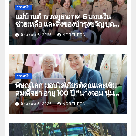
ข่าวทั่วไป
แม่บ้านตำรวจภูธรภาค 6 มอบเงิน
ช่วยเหลือ และสิ่งของบำรุงขวัญ บุตร-
ธิดา ข้าราชการตำรวจจังหวัด
สิงหาคม 5, 2026
NORTHERN
อุทัยธานี
ข่าวทั่วไป
พิษณุโลก มอบโล่เกียรติคุณและเข็ม
สมเด็จย่า อายุ 100 ปี “นางจอม นุ่ม
เนตร” ตำบลบ้านกร่าง อำเภอเมือง
สิงหาคม 5, 2026
NORTHERN