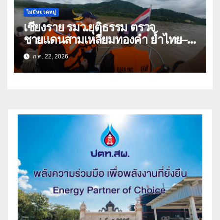
ไม่มีหมวดหมู่
เชียงราย รมว.ยุติธรรม ตรวจ
ชายแดนสามเหลี่ยมทองคำ ย้ำไทย–
ลาว ผนึกกำลังสกัดยาเสพติด
ก.ค. 22, 2026