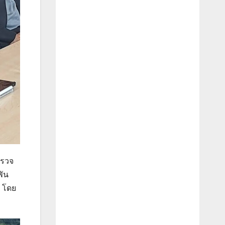
ำรวจ
พัน
ก โดย