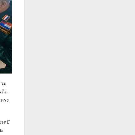
่วม
พติด
็นตรง
รเคมี
ยะ