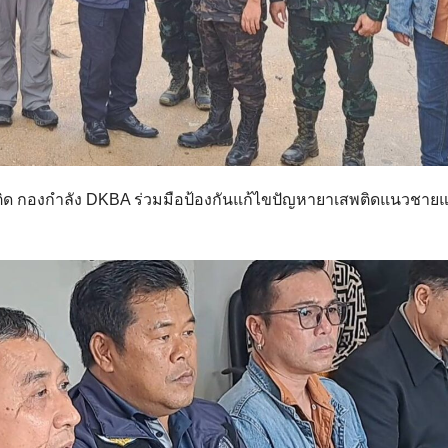
ด กองกำลัง DKBA ร่วมมือป้องกันแก้ไขปัญหายาเสพติดแนวชาย