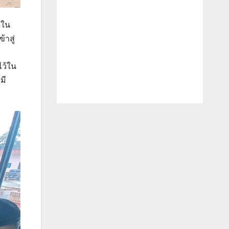
ดใน
้าสู่
ง
ไว้ใน
มี