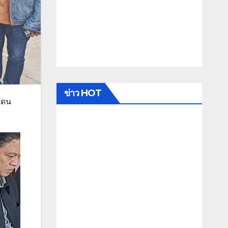
ข่าว HOT
แดน