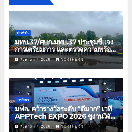
ข่าวทั่วไป
มทบ.37/ศบภ.มทบ.37 ประชุมชี้แจง
การเตรียมการ และตรวจความพร้อม
ด้านการบรรเทาสาธารณภัย
สิงหาคม 7, 2026
NORTHERN
การศึกษา
มฟล. คว้ารางวัลระดับ “ดีมาก” เวที
APPTech EXPO 2026 ชูงานวิจัย
สมุนไพร ขับเคลื่อนนวัตกรรมสู่เชิง
สิงหาคม 7, 2026
NORTHERN
พาณิชย์