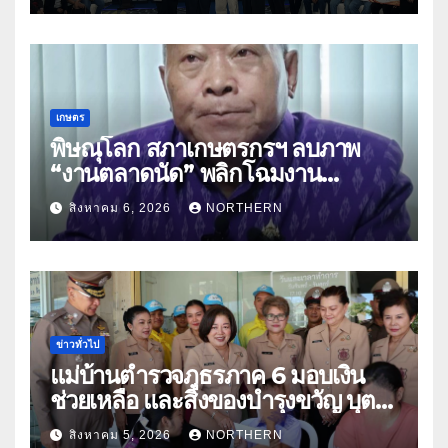
เกษตร
พิษณุโลก สภาเกษตรกรฯ ลบภาพ
“งานตลาดนัด” พลิกโฉมงาน
“เกษตรรุ่งเรืองเมืองสองแคว 69” มุ่ง
สิงหาคม 6, 2026
NORTHERN
ประโยชน์เกษตรกร ดึงนวัตกรรม-จับ
คู่ธุรกิจดันสินค้าเกษตรสู่สากล (คลิป)
ข่าวทั่วไป
แม่บ้านตำรวจภูธรภาค 6 มอบเงิน
ช่วยเหลือ และสิ่งของบำรุงขวัญ บุตร-
ธิดา ข้าราชการตำรวจจังหวัด
สิงหาคม 5, 2026
NORTHERN