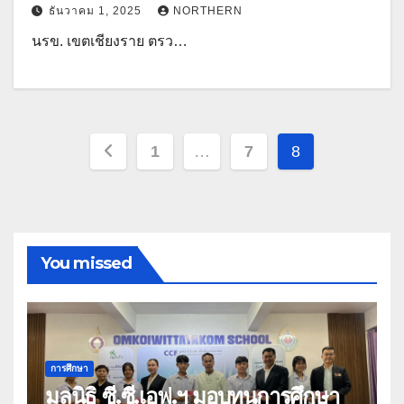
ธันวาคม 1, 2025
NORTHERN
นรข. เขตเชียงราย ตรว…
Posts
1
…
7
8
pagination
You missed
การศึกษา
มูลนิธิ ซี.ซี.เอฟ.ฯ มอบทุนการศึกษา