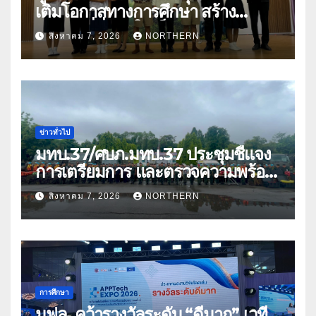
เติมโอกาสทางการศึกษา สร้าง
อนาคตที่มั่นคงให้เด็กและเยาวชน
สิงหาคม 7, 2026
NORTHERN
ด้อยโอกาส
ข่าวทั่วไป
มทบ.37/ศบภ.มทบ.37 ประชุมชี้แจง
การเตรียมการ และตรวจความพร้อม
ด้านการบรรเทาสาธารณภัย
สิงหาคม 7, 2026
NORTHERN
การศึกษา
มฟล. คว้ารางวัลระดับ “ดีมาก” เวที