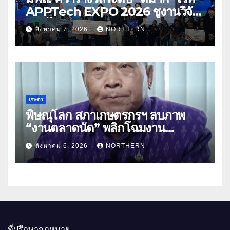
APPTech EXPO 2026 ชูงานวิจัย
สมุนไพร ขับเคลื่อนนวัตกรรมสู่เชิง
สิงหาคม 7, 2026
NORTHERN
พาณิชย์
เกษตร
พิษณุโลก สภาเกษตรกรฯ ลบภาพ
“งานตลาดนัด” พลิกโฉมงาน
“เกษตรรุ่งเรืองเมืองสองแคว 69” มุ่ง
สิงหาคม 6, 2026
NORTHERN
ประโยชน์เกษตรกร ดึงนวัตกรรม-จับ
คู่ธุรกิจดันสินค้าเกษตรสู่สากล (คลิป)
ที่ปรึกษากฎหมาย