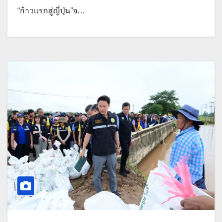
“ก้าวแรกสู่ญี่ปุ่น”จ…