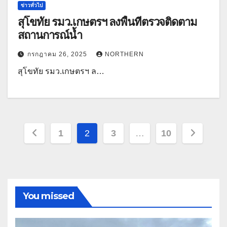
ข่าวทั่วไป
สุโขทัย รมว.เกษตรฯ ลงพื้นที่ตรวจติดตาม
สถานการณ์น้ำ
กรกฎาคม 26, 2025
NORTHERN
สุโขทัย รมว.เกษตรฯ ล…
Posts
1
2
3
…
10
pagination
You missed