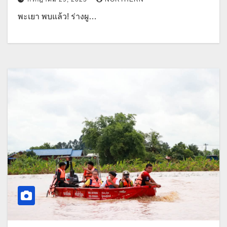
พะเยา พบแล้ว! ร่างผู…