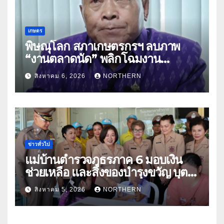
เกษตร
พิษณุโลก สภาเกษตรกรฯ ลบภาพ
“งานตลาดนัด” พลิกโฉมงาน
“เกษตรรุ่งเรืองเมืองสองแคว 69” มุ่ง
สิงหาคม 6, 2026
NORTHERN
ประโยชน์เกษตรกร ดึงนวัตกรรม-จับ
คู่ธุรกิจดันสินค้าเกษตรสู่สากล (คลิป)
ข่าวทั่วไป
แม่บ้านตำรวจภูธรภาค 6 มอบเงิน
ช่วยเหลือ และสิ่งของบำรุงขวัญ บุตร-
ธิดา ข้าราชการตำรวจจังหวัด
สิงหาคม 5, 2026
NORTHERN
อุทัยธานี