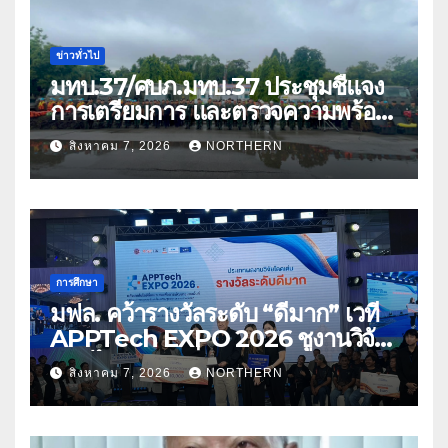
ข่าวทั่วไป
มทบ.37/ศบภ.มทบ.37 ประชุมชี้แจง
การเตรียมการ และตรวจความพร้อม
ด้านการบรรเทาสาธารณภัย
สิงหาคม 7, 2026
NORTHERN
การศึกษา
มฟล. คว้ารางวัลระดับ “ดีมาก” เวที
APPTech EXPO 2026 ชูงานวิจัย
สมุนไพร ขับเคลื่อนนวัตกรรมสู่เชิง
สิงหาคม 7, 2026
NORTHERN
พาณิชย์