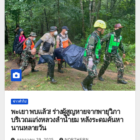
ข่าวทั่วไป
พะเยา พบแล้ว! ร่างผู้สูญหายจากพายุวิภา
บริเวณแก่งหลวงลำน้ำยม หลังระดมค้นหา
นานหลายวัน
กรกฎาคม 29, 2025
NORTHERN